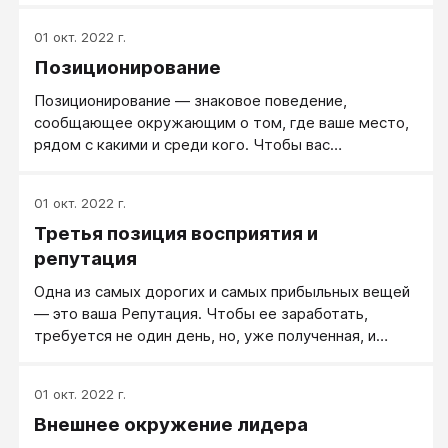
01 окт. 2022 г.
Позиционирование
Позиционирование — знаковое поведение,
сообщающее окружающим о том, где ваше место,
рядом с какими и среди кого. Чтобы вас
спозиционировали нужным вам образом, отследите
и заранее запланируйте такие детали, как: с кем
01 окт. 2022 г.
начинаете общаться в большей степени? что
Третья позиция восприятия и
сообщаете о себе в первую очередь? держитесь
как кто?
репутация
Одна из самых дорогих и самых прибыльных вещей
— это ваша Репутация. Чтобы ее заработать,
требуется не один день, но, уже полученная, и
работать на вас она будет долгие годы.
01 окт. 2022 г.
Внешнее окружение лидера