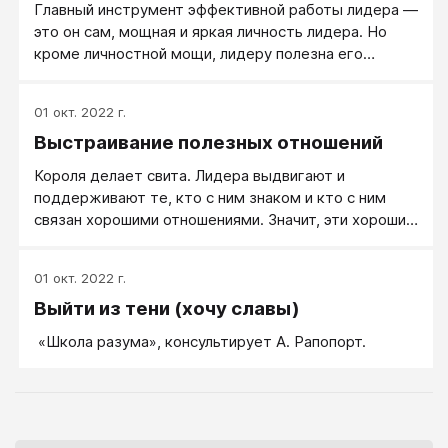
Главный инструмент эффективной работы лидера —
это он сам, мощная и яркая личность лидера. Но
кроме личностной мощи, лидеру полезна его
сообразительная голова, которая умеет поставить
ему на службу разнообразные внешние факторы и
01 окт. 2022 г.
силы.
Выстраивание полезных отношений
Короля делает свита. Лидера выдвигают и
поддерживают те, кто с ним знаком и кто с ним
связан хорошими отношениями. Значит, эти хорошие
отношения надо связывать. Как? Активно.
01 окт. 2022 г.
Выйти из тени (хочу славы)
«Школа разума», консультирует А. Рапопорт.