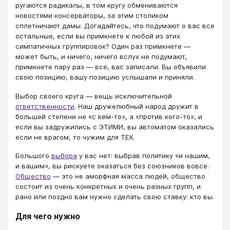
ругаются радикалы, в том кругу обмениваются
новостями консерваторы, за этим столиком
сплетничают дамы. Догадайтесь, что подумают о вас все
остальные, если вы примкнете к любой из этих
симпатичных группировок? Один раз примкнете —
может быть, и ничего, ничего вслух не подумают,
примкнете пару раз — все, вас записали. Вы объявили
свою позицию, вашу позицию услышали и приняли.
Выбор своего круга — вещь исключительной
ответственности
. Наш дружелюбный народ дружит в
большей степени не «с кем-то», а «против кого-то», и
если вы задружились с ЭТИМИ, вы автоматом оказались
если не врагом, то чужим для ТЕХ.
Большого
выбора
у вас нет: выбрав политику «и нашим,
и вашим», вы рискуете оказаться без союзников вовсе.
Общество
— это не аморфная масса людей, общество
состоит из очень конкретных и очень разных групп, и
рано или поздно вам нужно сделать свою ставку: кто вы.
Для чего нужно