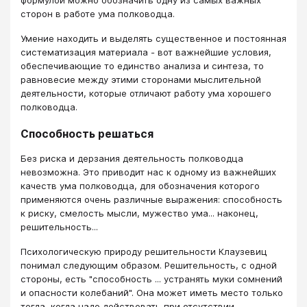
формулой можно обозначить одну из самых важных
сторон в работе ума полководца.
Умение находить и выделять существенное и постоянная
систематизация материала - вот важнейшие условия,
обеспечивающие то единство анализа и синтеза, то
равновесие между этими сторонами мыслительной
деятельности, которые отличают работу ума хорошего
полководца.
Способность решаться
Без риска и дерзания деятельность полководца
невозможна. Это приводит нас к одному из важнейших
качеств ума полководца, для обозначения которого
применяются очень различные выражения: способность
к риску, смелость мысли, мужество ума... наконец,
решительность...
Психологическую природу решительности Клаузевиц
понимал следующим образом. Решительность, с одной
стороны, есть "способность ... устранять муки сомнений
и опасности колебаний". Она может иметь место только
тогда, когда надо действовать при отсутствии