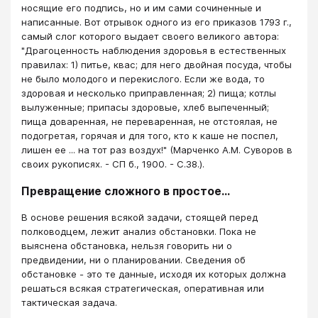
носящие его подпись, но и им сами сочиненные и
написанные. Вот отрывок одного из его приказов 1793 г.,
самый слог которого выдает своего великого автора:
"Драгоценность наблюдения здоровья в естественных
правилах: 1) питье, квас; для него двойная посуда, чтобы
не было молодого и перекислого. Если же вода, то
здоровая и несколько приправленная; 2) пища; котлы
вылуженные; припасы здоровые, хлеб выпеченный;
пища доваренная, не переваренная, не отстоялая, не
подогретая, горячая и для того, кто к каше не поспел,
лишен ее ... на тот раз воздух!" (Марченко А.М. Суворов в
своих рукописях. - СП б., 1900. - С.38.).
Превращение сложного в простое...
В основе решения всякой задачи, стоящей перед
полководцем, лежит анализ обстановки. Пока не
выяснена обстановка, нельзя говорить ни о
предвидении, ни о планировании. Сведения об
обстановке - это те данные, исходя их которых должна
решаться всякая стратегическая, оперативная или
тактическая задача.