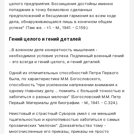
целого предприятия. Восхищения достойны именно
попадание в точку безмолвно сделанных
предположений и бесшумная гармония во всем ходе
дела, обнаруживающаяся лишь в конечном общем
успехе" (Там же. - т.1. - М., 1941. - С.159.).
Гений целого и гений деталей
...В военном деле конкретность мышления -
необходимое условие успеха. Подлинный военный гений
- это всегда и гений целого, и гений деталей.
Одной из отличительных способностей Петра Первого
была, по характеристике М.М. Богословского,
способность "при усиленном напряжении внимания к
одному главному делу ... помнить с большой точностью и
заботиться о разных мелочах" (Богословский М.М. Петр
Первый: Материалы для биографии. - М., 1941. - С.324.).
Неистовый и страстный Суворов умел с не меньшей
тщательностью и кропотливостью заботиться о самых
прозаических "мелочах". Доказательство тому -
многочисленные его приказы, приказы не просто