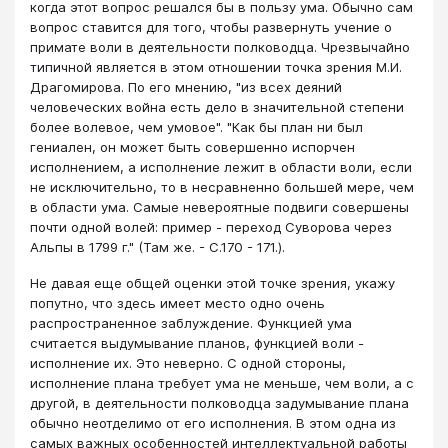
когда этот вопрос решался бы в пользу ума. Обычно сам
вопрос ставится для того, чтобы развернуть учение о
примате воли в деятельности полководца. Чрезвычайно
типичной является в этом отношении точка зрения М.И.
Драгомирова. По его мнению, "из всех деяний
человеческих война есть дело в значительной степени
более волевое, чем умовое". "Как бы план ни был
гениален, он может быть совершенно испорчен
исполнением, а исполнение лежит в области воли, если
не исключительно, то в несравненно большей мере, чем
в области ума. Самые невероятные подвиги совершены
почти одной волей: пример - переход Суворова через
Альпы в 1799 г." (Там же. - С.170 - 171.).
Не давая еще общей оценки этой точке зрения, укажу
попутно, что здесь имеет место одно очень
распространенное заблуждение. Функцией ума
считается выдумывание планов, функцией воли -
исполнение их. Это неверно. С одной стороны,
исполнение плана требует ума не меньше, чем воли, а с
другой, в деятельности полководца задумывание плана
обычно неотделимо от его исполнения. В этом одна из
самых важных особенностей интеллектуальной работы