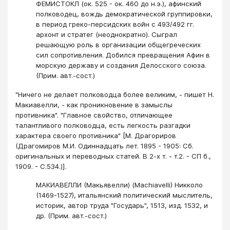
ФЕМИСТОКЛ (ок. 525 - ок. 460 до н.э.), афинский
полководец, вождь демократической группировки,
в период греко-персидских войн с 493/492 гг.
архонт и стратег (неоднократно). Сыграл
решающую роль в организации общегреческих
сил сопротивления. Добился превращения Афин в
морскую державу и создания Делосского союза.
(Прим. авт.-сост.)
"Ничего не делает полководца более великим, - пишет Н.
Макиавелли, - как проникновение в замыслы
противника". "Главное свойство, отличающее
талантливого полководца, есть легкость разгадки
характера своего противника" [М. Драгориров
(Драгомиров М.И. Одиннадцать лет. 1895 - 1905: Сб.
оригинальных и переводных статей. В 2-х т. - т.2. - СП б.,
1909. - С.534.)].
МАКИАВЕЛЛИ (Макьявелли) (Machiavelli) Никколо
(1469-1527), итальянский политический мыслитель,
историк, автор труда "Государь", 1513, изд. 1532, и
др. (Прим. авт.-сост.)