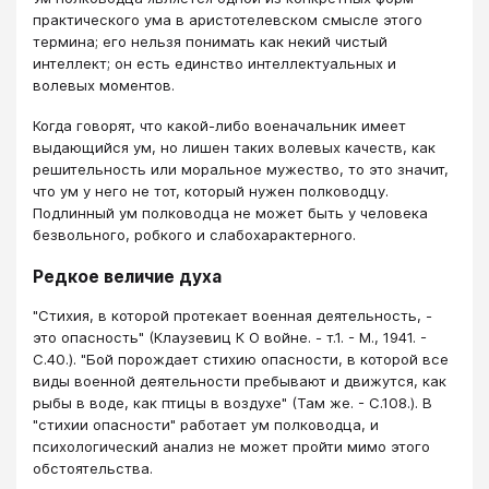
практического ума в аристотелевском смысле этого
термина; его нельзя понимать как некий чистый
интеллект; он есть единство интеллектуальных и
волевых моментов.
Когда говорят, что какой-либо военачальник имеет
выдающийся ум, но лишен таких волевых качеств, как
решительность или моральное мужество, то это значит,
что ум у него не тот, который нужен полководцу.
Подлинный ум полководца не может быть у человека
безвольного, робкого и слабохарактерного.
продолжение
Редкое величие духа
"Стихия, в которой протекает военная деятельность, -
это опасность" (Клаузевиц К О войне. - т.1. - М., 1941. -
С.40.). "Бой порождает стихию опасности, в которой все
виды военной деятельности пребывают и движутся, как
рыбы в воде, как птицы в воздухе" (Там же. - С.108.). В
"стихии опасности" работает ум полководца, и
психологический анализ не может пройти мимо этого
обстоятельства.