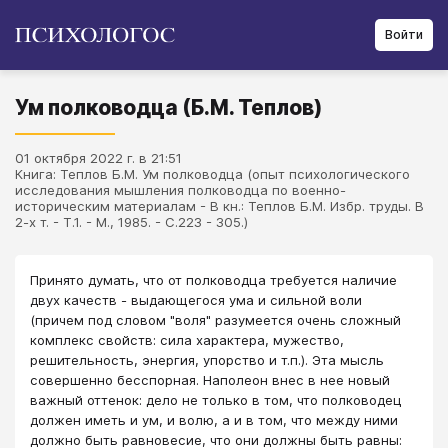
Войти
Ум полководца (Б.М. Теплов)
01 октября 2022 г. в 21:51
Книга: Теплов Б.М. Ум полководца (опыт психологического
исследования мышления полководца по военно-
историческим материалам - В кн.: Теплов Б.М. Избр. труды. В
2-х т. - Т.1. - М., 1985. - С.223 - 305.)
Принято думать, что от полководца требуется наличие
двух качеств - выдающегося ума и сильной воли
(причем под словом "воля" разумеется очень сложный
комплекс свойств: сила характера, мужество,
решительность, энергия, упорство и т.п.). Эта мысль
совершенно бесспорная. Наполеон внес в нее новый
важный оттенок: дело не только в том, что полководец
должен иметь и ум, и волю, а и в том, что между ними
должно быть равновесие, что они должны быть равны: