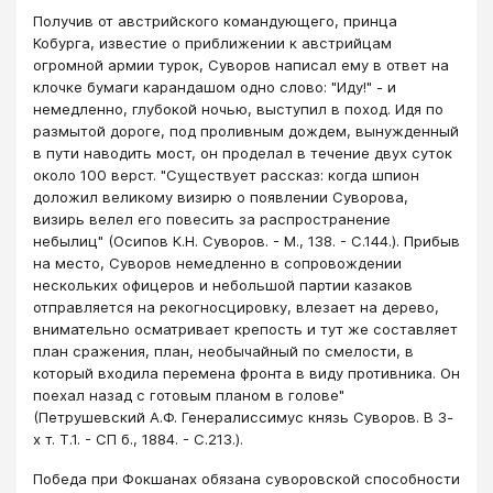
Получив от австрийского командующего, принца
Кобурга, известие о приближении к австрийцам
огромной армии турок, Суворов написал ему в ответ на
клочке бумаги карандашом одно слово: "Иду!" - и
немедленно, глубокой ночью, выступил в поход. Идя по
размытой дороге, под проливным дождем, вынужденный
в пути наводить мост, он проделал в течение двух суток
около 100 верст. "Существует рассказ: когда шпион
доложил великому визирю о появлении Суворова,
визирь велел его повесить за распространение
небылиц" (Осипов К.Н. Суворов. - М., 138. - С.144.). Прибыв
на место, Суворов немедленно в сопровождении
нескольких офицеров и небольшой партии казаков
отправляется на рекогносцировку, влезает на дерево,
внимательно осматривает крепость и тут же составляет
план сражения, план, необычайный по смелости, в
который входила перемена фронта в виду противника. Он
поехал назад с готовым планом в голове"
(Петрушевский А.Ф. Генералиссимус князь Суворов. В 3-
х т. Т.1. - СП б., 1884. - С.213.).
Победа при Фокшанах обязана суворовской способности