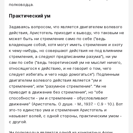
полководца.
Практический ум
Задаваясь вопросом, что является двигателем волевого
действия, Аристотель приходит к выводу, что таковым не
может быть ни стремление само по себе ("ведь
владеющие собой, хотя могут иметь стремление и охоту
к чему-нибудь, но совершают действия не под влиянием
стремления, а следуют предписаниям разума"), ни ум
сам по себе ("ведь теоретический ум не мыслит ничего,
относящегося к действию, и не говорит о том, чего
следует избегать и чего надо домогаться"). Подлинным
двигателем волевого действия является "ум и
стремление", или "разумное стремление". "Ум не
приводит в движение без стремления", но "обе
способности - ум и стремление - обусловливают
движение" (Аристотель. О душе. - М., 1937. - С.9 - 10.). Вот
это-то единство ума и стремления Аристотель и
называет волей, с одной стороны, практическим умом -
с другой.
Ум полководца является одной из конкретных форм