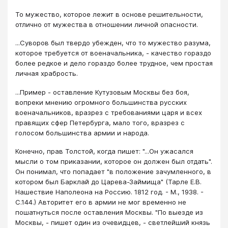
То мужество, которое лежит в основе решительности,
отлично от мужества в отношении личной опасности.
...Суворов был твердо убежден, что то мужество разума,
которое требуется от военачальника, - качество гораздо
более редкое и дело гораздо более трудное, чем простая
личная храбрость.
...Пример - оставление Кутузовым Москвы без боя,
вопреки мнению огромного большинства русских
военачальников, вразрез с требованиями царя и всех
правящих сфер Петербурга, мало того, вразрез с
голосом большинства армии и народа.
Конечно, прав Толстой, когда пишет: "...Он ужасался
мысли о том приказании, которое он должен был отдать".
Он понимал, что попадает "в положение зачумленного, в
котором был Барклай до Царева-Займища" (Тарле Е.В.
Нашествие Наполеона на Россию. 1812 год. - М., 1938. -
С.144.) Авторитет его в армии не мог временно не
пошатнуться после оставления Москвы. "По выезде из
Москвы, - пишет один из очевидцев, - светлейший князь