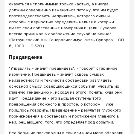
оказаться исполнимыми только частью, а иногда
должны совершенно измениться потому, что им будет
противодействовать неприятель, которого силы и
способы с верностью определить нельзя и который
имеет свои собственные намерения и цели. Суворов
всегда принимал в соображение случай на войне"
(Петрушевский А.Ф. Генералиссимус князь Суворов. - СП
б., 1900 . - С.520.).
Предвидение
"Управлять - значит предвидеть", - говорит старинное
изречение. Предвидеть - значит сквозь сумрак
неизвестности и текучести обстановки разглядеть
основной смысл совершающихся событий, уловить их
главную тенденцию и, исходя из этого, понять, куда они
идут. Предвидение - это высшая ступень того
превращения сложного в простое, о котором ... уже
пришлось говорить. Предвидение - результат глубокого
проникновения в обстановку и постижение главного в
ней, решающего, того, что определяет ход событий.
Все большие полководцы в той или иной мере обладали