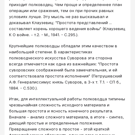
приходит полководец. Чем проще и определеннее план
операции или сражения, тем он при прочих равных
условиях лучше. Эту мысль не раз высказывал и
доказывал Клаузевиц: "Простота представлений ...
составляет корень хорошего ведения войны" (Клаузевиц
К О войне. - т.2. - М., 1941. - С.295.).
Крупнейшие полководцы обладали этим качеством в
наибольшей степени. В характеристиках
полководческого искусства Суворова эта сторона
всегда отмечается как одна из важнейших: "Простота
суворовских соображений была замечательная, и ей
соответствовала простота исполнения" (Петрушевский
А.Ф. Генералиссимус князь Суворов, в 3-х т. Т.1. - СП б.,
1884. - С.530.).
Итак, для интеллектуальной работы полководца типичны
чрезвычайная сложность исходного материала и
большая простота и ясность конечного результата.
Вначале - анализ сложного материала, в итоге - синтез,
дающий простые и определенные положения.
Превращение сложного в простое - этой краткой