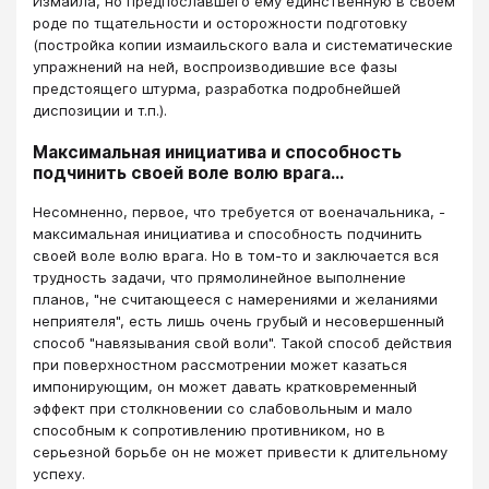
Измаила, но предпославшего ему единственную в своем
роде по тщательности и осторожности подготовку
(постройка копии измаильского вала и систематические
упражнений на ней, воспроизводившие все фазы
предстоящего штурма, разработка подробнейшей
диспозиции и т.п.).
Максимальная инициатива и способность
подчинить своей воле волю врага...
Несомненно, первое, что требуется от военачальника, -
максимальная инициатива и способность подчинить
своей воле волю врага. Но в том-то и заключается вся
трудность задачи, что прямолинейное выполнение
планов, "не считающееся с намерениями и желаниями
неприятеля", есть лишь очень грубый и несовершенный
способ "навязывания свой воли". Такой способ действия
при поверхностном рассмотрении может казаться
импонирующим, он может давать кратковременный
эффект при столкновении со слабовольным и мало
способным к сопротивлению противником, но в
серьезной борьбе он не может привести к длительному
успеху.