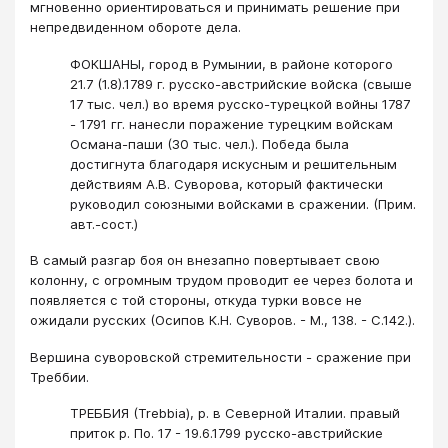
мгновенно ориентироваться и принимать решение при
непредвиденном обороте дела.
ФОКШАНЫ, город в Румынии, в районе которого
21.7 (1.8).1789 г. русско-австрийские войска (свыше
17 тыс. чел.) во время русско-турецкой войны 1787
- 1791 гг. нанесли поражение турецким войскам
Османа-паши (30 тыс. чел.). Победа была
достигнута благодаря искусным и решительным
действиям А.В. Суворова, который фактически
руководил союзными войсками в сражении. (Прим.
авт.-сост.)
В самый разгар боя он внезапно повертывает свою
колонну, с огромным трудом проводит ее через болота и
появляется с той стороны, откуда турки вовсе не
ожидали русских (Осипов К.Н. Суворов. - М., 138. - С.142.).
Вершина суворовской стремительности - сражение при
Треббии.
ТРЕББИЯ (Trebbia), р. в Северной Италии. правый
приток р. По. 17 - 19.6.1799 русско-австрийские