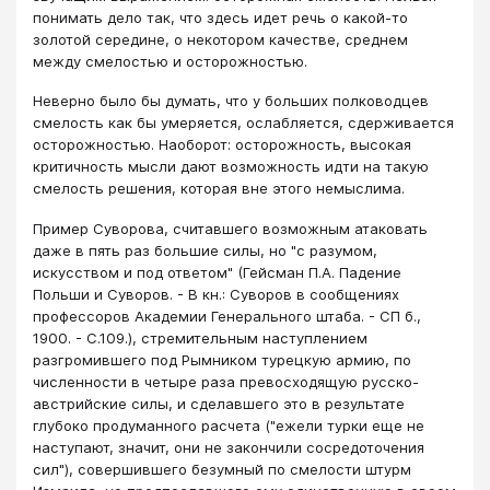
понимать дело так, что здесь идет речь о какой-то
золотой середине, о некотором качестве, среднем
между смелостью и осторожностью.
Неверно было бы думать, что у больших полководцев
смелость как бы умеряется, ослабляется, сдерживается
осторожностью. Наоборот: осторожность, высокая
критичность мысли дают возможность идти на такую
смелость решения, которая вне этого немыслима.
Пример Суворова, считавшего возможным атаковать
даже в пять раз большие силы, но "с разумом,
искусством и под ответом" (Гейсман П.А. Падение
Польши и Суворов. - В кн.: Суворов в сообщениях
профессоров Академии Генерального штаба. - СП б.,
1900. - С.109.), стремительным наступлением
разгромившего под Рымником турецкую армию, по
численности в четыре раза превосходящую русско-
австрийские силы, и сделавшего это в результате
глубоко продуманного расчета ("ежели турки еще не
наступают, значит, они не закончили сосредоточения
сил"), совершившего безумный по смелости штурм