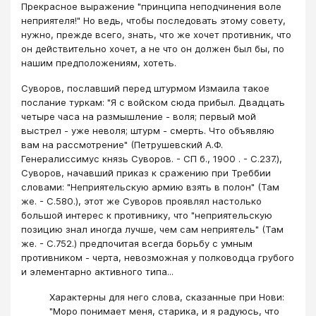
Прекрасное выражение "принципа неподчинения воле
неприятеля!" Но ведь, чтобы последовать этому совету,
нужно, прежде всего, знать, что же хочет противник, что
он действительно хочет, а не что он должен был бы, по
нашим предположениям, хотеть.
Суворов, пославший перед штурмом Измаила такое
послание туркам: "Я с войском сюда прибыл. Двадцать
четыре часа на размышление - воля; первый мой
выстрел - уже неволя; штурм - смерть. Что объявляю
вам на рассмотрение" (Петрушевский А.Ф.
Генералиссимус князь Суворов. - СП б., 1900 . - С.237.),
Суворов, начавший приказ к сражению при Треббии
словами: "Неприятельскую армию взять в полон" (Там
же. - С.580.), этот же Суворов проявлял настолько
большой интерес к противнику, что "неприятельскую
позицию знал иногда лучше, чем сам неприятель" (Там
же. - С.752.) предпочитая всегда борьбу с умным
противником - черта, невозможная у полководца грубого
и элементарно активного типа...
Характерны для него слова, сказанные при Нови:
"Моро понимает меня, старика, и я радуюсь, что