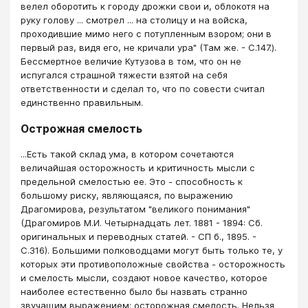
велел оборотить к городу дрожки свои и, облокотя на
руку голову ... смотрел ... на столицу и на войска,
проходившие мимо него с потупленным взором; они в
первый раз, видя его, не кричали ура" (Там же. - С.147.).
Бессмертное величие Кутузова в том, что он не
испугался страшной тяжести взятой на себя
ответственности и сделал то, что по совести считал
единственно правильным.
Острожная смелость
...Есть такой склад ума, в котором сочетаются
величайшая осторожность и критичность мысли с
предельной смелостью ее. Это - способность к
большому риску, являющаяся, по выражению
Драгомирова, результатом "великого понимания"
(Драгомиров М.И. Четырнадцать лет. 1881 - 1894: Сб.
оригинальных и переводных статей. - СП б., 1895. -
С.316). Большими полководцами могут быть только те, у
которых эти противоположные свойства - осторожность
и смелость мысли, создают новое качество, которое
наиболее естественно было бы назвать странно
звучащим выражением: осторожная смелость. Нельзя