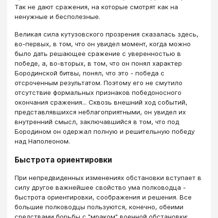
Так не дают сражения, на которые смотрят как на
ненужные и бесполезные.
Великая сила кутузовского прозрения сказалась здесь,
во-первых, в том, что он увидел момент, когда можно
было дать решающее сражение с уверенностью в
победе, а, во-вторых, в том, что он понял характер
Бородинской битвы, понял, что это - победа с
отсроченным результатом. Поэтому его не смутило
отсутствие формальных признаков победоносного
окончания сражения... Сквозь внешний ход событий,
представлявшихся неблагоприятными, он увидел их
внутренний смысл, заключавшийся в том, что под
Бородином он одержал полную и решительную победу
над Наполеоном.
Быстрота ориентировки
При непредвиденных изменениях обстановки вступает в
силу другое важнейшее свойство ума полководца -
быстрота ориентировки, соображения и решения. Все
большие полководцы пользуются, конечно, обеими
средствами борьбы с "мраком" военной обстановки: