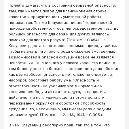
Принято думать, что в состоянии серьезной опасности,
там, где имеется повод для возникновения страха,
качество и продуктивность умственной работы
понижается. Тот же Клаузевиц писал: "Человеческой
природе свойственно, чтобы непосредственное чувство
большой опасности для себя и для других являлось
помехой для чистого разума" (Там же. - С.454). Но
Клаузевиц достаточно хорошо понимал природу войны,
чтобы не знать, что такого рода снижение умственных
возможностей в опасной ситуации вовсе не является
неизбежным. Он знал, что у всякого хорошего воина, а
тем более у всякого большого полководца дело обстоит
как раз наоборот: опасность не только не снижает, а,
наоборот, обостряет работу ума. "Опасность и
ответственность не увеличивают в нормальном
человеке свободу и активность духа, а, напротив,
действуют на него удручающе, и потому если эти
переживания окрыляют и обостряют способность
суждения, то, несомненно, мы имеем дело с редким
величием духа" (Там же. - т.2. - М., 1941. - С.305.).
В чем Клаузевиц бесспорно прав, так это в том, что