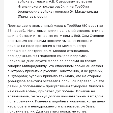
войска во главе с А.В. Суворовым во время
Итальянского похода разбили на Треббии
французские войска генерала Ж. Макдональда.
(Прим. авт.-сост.)
Прежде всего знаменитый марш к Треббии (80 верст за
36 часов!)... Некоторые полки последний отрезок пути не
шли, а бежали и тотчас же вступали в бой. Сам Суворов
с четырьмя казачьими полками умчался вперед и
прибыл на поле сражения в тот момент, когда
положение австрийцев М. Меласа становилось
безнадежным. "Он подоспел как раз вовремя", -
несколько дней спустя Мелас со слезами на глазах
говорил Милорадовичу, что спасением своим он обязан
быстрому прибытию русских. Собственно, и не русских,
а Суворова; русских прибыло так мало, что на стороне
французов все-таки оставался большой перевес, но эта
разница пополнилась присутствием Суворова. Явился в
нем гений войны, прилетел дух победы. Вскакав на
возвышение, он окинул долгим внимательным взглядом
поле сражения. Именно в подобные моменты, когда дело
касалось его неподражаемого глазомера, он бывал
поистине велик. Два казачьих полка, не успев