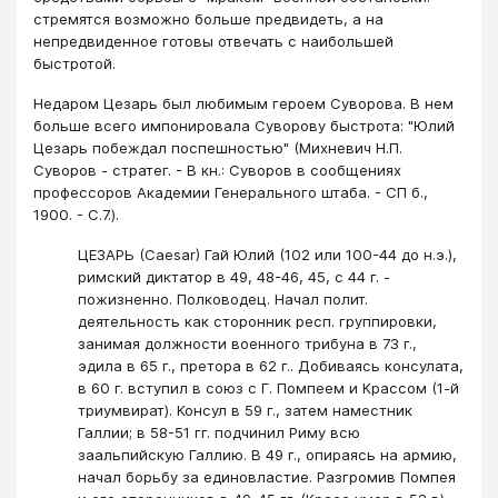
стремятся возможно больше предвидеть, а на
непредвиденное готовы отвечать с наибольшей
быстротой.
Недаром Цезарь был любимым героем Суворова. В нем
больше всего импонировала Суворову быстрота: "Юлий
Цезарь побеждал поспешностью" (Михневич Н.П.
Суворов - стратег. - В кн.: Суворов в сообщениях
профессоров Академии Генерального штаба. - СП б.,
1900. - С.7.).
ЦЕЗАРЬ (Caesar) Гай Юлий (102 или 100-44 до н.э.),
римский диктатор в 49, 48-46, 45, с 44 г. -
пожизненно. Полководец. Начал полит.
деятельность как сторонник респ. группировки,
занимая должности военного трибуна в 73 г.,
эдила в 65 г., претора в 62 г.. Добиваясь консулата,
в 60 г. вступил в союз с Г. Помпеем и Крассом (1-й
триумвират). Консул в 59 г., затем наместник
Галлии; в 58-51 гг. подчинил Риму всю
заальпийскую Галлию. В 49 г., опираясь на армию,
начал борьбу за единовластие. Разгромив Помпея