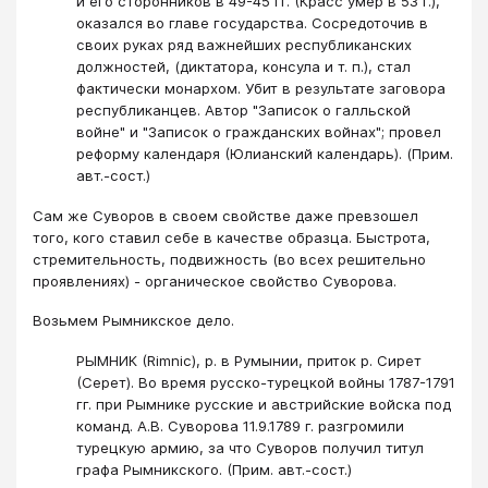
и его сторонников в 49-45 гг. (Красс умер в 53 г.),
оказался во главе государства. Сосредоточив в
своих руках ряд важнейших республиканских
должностей, (диктатора, консула и т. п.), стал
фактически монархом. Убит в результате заговора
республиканцев. Автор "Записок о галльской
войне" и "Записок о гражданских войнах"; провел
реформу календаря (Юлианский календарь). (Прим.
авт.-сост.)
Сам же Суворов в своем свойстве даже превзошел
того, кого ставил себе в качестве образца. Быстрота,
стремительность, подвижность (во всех решительно
проявлениях) - органическое свойство Суворова.
Возьмем Рымникское дело.
РЫМНИК (Rimnic), р. в Румынии, приток р. Сирет
(Серет). Во время русско-турецкой войны 1787-1791
гг. при Рымнике русские и австрийские войска под
команд. А.В. Суворова 11.9.1789 г. разгромили
турецкую армию, за что Суворов получил титул
графа Рымникского. (Прим. авт.-сост.)