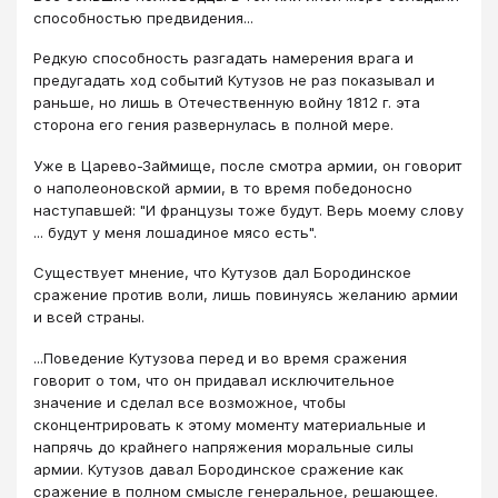
способностью предвидения...
Редкую способность разгадать намерения врага и
предугадать ход событий Кутузов не раз показывал и
раньше, но лишь в Отечественную войну 1812 г. эта
сторона его гения развернулась в полной мере.
Уже в Царево-Займище, после смотра армии, он говорит
о наполеоновской армии, в то время победоносно
наступавшей: "И французы тоже будут. Верь моему слову
... будут у меня лошадиное мясо есть".
Существует мнение, что Кутузов дал Бородинское
сражение против воли, лишь повинуясь желанию армии
и всей страны.
...Поведение Кутузова перед и во время сражения
говорит о том, что он придавал исключительное
значение и сделал все возможное, чтобы
сконцентрировать к этому моменту материальные и
напрячь до крайнего напряжения моральные силы
армии. Кутузов давал Бородинское сражение как
сражение в полном смысле генеральное, решающее.