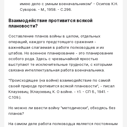
имею дело с умным военачальником" - Осипов К.Н.
Суворов. - М., 1958. - С.296.
Взаимодействие противится всякой
плановости?
Составление планов войны в целом, отдельных
операций, каждого предстоящего сражения -
важнейшая слагаемая в работе полководцев и их
штабов. Но военное планирование - это планирование
особого рода. Здесь с чрезвычайной яркостью
выступают те исключительные трудности, с которыми
связана интеллектуальная работа военачальника.
"Происходящее (на войне) взаимодействие по самой
своей природе противится всякой плановости", - писал
Клаузевиц (Клаузевиц К. О войне. - т.1. - СП б., 1941. -
С.109.).
Но можно ли ввести войну "методически", обходясь без
планов?
На самом деле работа полководца является постоянным