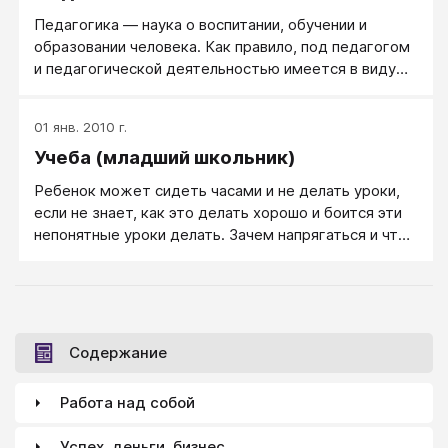
Педагогика — наука о воспитании, обучении и
образовании человека. Как правило, под педагогом
и педагогической деятельностью имеется в виду
занятия в школе или с детьми (греч. paidagogike
teachne, букв. - "детоводческое" мастерство, от
01 янв. 2010 г.
pais, род. падеж от paidos - дитя, ребёнок, и ago -
Учеба (младший школьник)
веду), в связи с чем обучение, образование и
воспитание взрослых людей называют когда
Ребенок может сидеть часами и не делать уроки,
педагогикой, когда - андрагогикой.
если не знает, как это делать хорошо и боится эти
непонятные уроки делать. Зачем напрягаться и что-
то трудное делать, когда можно просто не делать
ничего?
Содержание
Работа над собой
Успех, деньги, бизнес