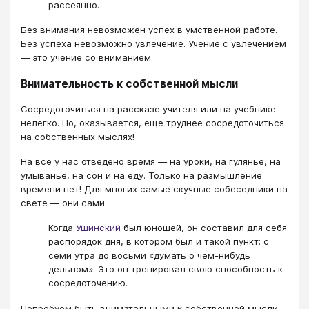
рассеянно.
Без внимания невозможен успех в умственной работе.
Без успеха невозможно увлечение. Учение с увлечением
— это учение со вниманием.
Внимательность к собственной мысли
Сосредоточиться на рассказе учителя или на учебнике
нелегко. Но, оказывается, еще труднее сосредоточиться
на собственных мыслях!
На все у нас отведено время — на уроки, на гулянье, на
умыванье, на сон и на еду. Только на размышление
времени нет! Для многих самые скучные собеседники на
свете — они сами.
Когда
Ушинский
был юношей, он составил для себя
распорядок дня, в котором был и такой пункт: с
семи утра до восьми «думать о чем-нибудь
дельном». Это он тренировал свою способность к
сосредоточению.
Попробуем быть внимательными к собственной мысли,