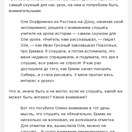
самый скучный для нас урок, на нем и попробуем быть
внимательными.
Оля Онуфриенко из Ростова-на-Дону, начиная свой
эксперимент, решила с вниманием слушать
учителя на уроке истории — самом скучном для
Оли уроке. «Учитель нам рассказывал, — пишет
Оля, — как Иван Грозный завоевывал Поволжье,
про Ермака. Я слушала, а потом вспомнила, что
меня недавно спрашивали, и подумала, что зря я
слушаю, все равно не спросят. Я как раз
дослушала до того, как Ермак начал покорять
Сибирь, и стала рисовать. У меня пропал весь
интерес к уроку».
​​​​​​​Что ж, иначе быть и не могло: если не слушать, какой же
может быть интерес? Какое внимание?
Вот что погубило Олино внимание в тот день:
мысль, что слушать не обязательно. Ермак ее
нисколько не волновал, ее волновала отметка.
Для отметки же, вычислила Оля, можно не
слушать... И сразу внимание переключилось на