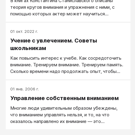
В книгах Константина Станиславского описаны
теория кругов внимания и упражнения с ними, с
помощью которых актер может научиться
покидать или расширять свою зону комфорта,
тренировать наблюдательность и
01 окт. 2022 г.
чувствительность.
Учение с увлечением. Советы
школьникам
Как повысить интерес к учебе. Как сосредоточить
внимание. Тренируем внимание. Тренируем память.
Сколько времени надо продолжать опыт, чтобы
выработалась привычка. Как научиться «хотеть».
Волевое запоминание. Природа непроизвольной
01 янв. 2006 г.
памяти. Память работает, если есть цель, действие
Управление собственным вниманием
и применение. Закономерности волевой памяти.
Научиться думать! Как научиться направлять свою
Многие люди удивительным образом убеждены,
волю к цели. Когда вызывают к доске...Контрольная
что вниманием управлять нельзя, и то, на что
работаДля тех, кто читать не любит.
оказалось направлено их внимание — это
Интеллектуальный фон класса. Как освободить
единственно возможная реальность.
время для общего развития.Отстающие. За дело