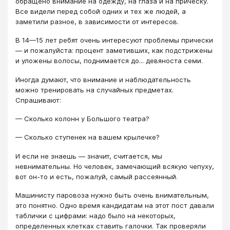
обращено внимание на одежду, на глаза и на прическу.
Все видели перед собой одних и тех же людей, а
заметили разное, в зависимости от интересов.
В 14—15 лет ребят очень интересуют проблемы прически
— и пожалуйста: процент заметивших, как подстрижены
и уложены волосы, поднимается до... девяноста семи.
Иногда думают, что внимание и наблюдательность
можно тренировать на случайных предметах.
Спрашивают:
— Сколько колонн у Большого театра?
— Сколько ступенек на вашем крылечке?
И если не знаешь — значит, считается, мы
невнимательны. Но человек, замечающий всякую чепуху,
вот он-то и есть, пожалуй, самый рассеянный.
Машинисту паровоза нужно быть очень внимательным,
это понятно. Одно время кандидатам на этот пост давали
таблички с цифрами: надо было на некоторых,
определенных клетках ставить галочки. Так проверяли