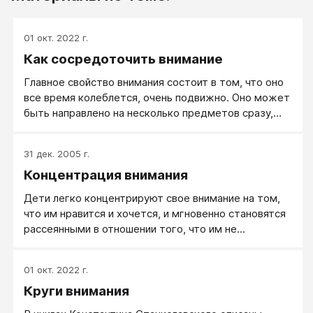
01 окт. 2022 г.
Как сосредоточить внимание
Главное свойство внимания состоит в том, что оно
все время колеблется, очень подвижно. Оно может
быть направлено на несколько предметов сразу,
мгновенно останавливаться на чем-то одном, потом
постепенно ослабевать или так же быстро
31 дек. 2005 г.
переключаться на что-то другое. Внимание —
Концентрация внимания
прожектор, у которого все время меняется фокус
(то узкая и сильная полоса света, то широкая и
Дети легко концентрируют свое внимание на том,
слабая), и с огромной скоростью может он
что им нравится и хочется, и мгновенно становятся
поворачиваться на вышке.
рассеянными в отношении того, что им не
интересно и чем заниматься им не хочется.
01 окт. 2022 г.
Круги внимания