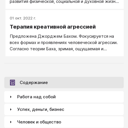
развития физической, социальной и духовной жизни
социальной маской может привести к утрате связи
человека.
с собственными физическими и, органическими
побуждениями (потребностями) и чувством
01 окт. 2022 г.
удовлетворения. Органическая жизнь индивидуума
Терапия креативной агрессией
и удовлетворение внутренних органических
побуждений оказываются в конфликте с внешним
Предложена Джорджем Бахом. Фокусируется на
социальным и финансовым существованием маски.
всех формах и проявлениях человеческой агрессии.
С точки зрения Фельденкрайса, это — эквивалент
Согласно теории Баха, зримая, ощущаемая и
эмоционального расстройства.
выражаемая агрессия — это всего лишь
естественно проявляющаяся энергия,
генерируемая в организме.
Содержание
Работа над собой
Успех, деньги, бизнес
Человек и общество