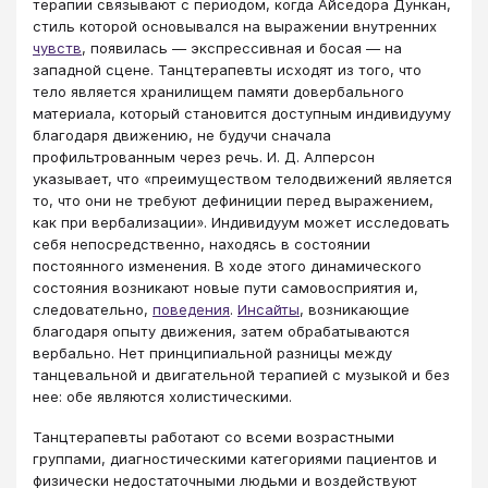
терапии связывают с периодом, когда Айседора Дункан,
стиль которой основывался на выражении внутренних
чувств
, появилась — экспрессивная и босая — на
западной сцене. Танцтерапевты исходят из того, что
тело является хранилищем памяти довербального
материала, который становится доступным индивидууму
благодаря движению, не будучи сначала
профильтрованным через речь. И. Д. Алперсон
указывает, что «преимуществом телодвижений является
то, что они не требуют дефиниции перед выражением,
как при вербализации». Индивидуум может исследовать
себя непосредственно, находясь в состоянии
постоянного изменения. В ходе этого динамического
состояния возникают новые пути самовосприятия и,
следовательно,
поведения
.
Инсайты
, возникающие
благодаря опыту движения, затем обрабатываются
вербально. Нет принципиальной разницы между
танцевальной и двигательной терапией с музыкой и без
нее: обе являются холистическими.
Танцтерапевты работают со всеми возрастными
группами, диагностическими категориями пациентов и
физически недостаточными людьми и воздействуют