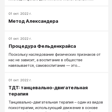
благоприятных изменений мышления и поведения.
Альтернативные методы психотерапии отражают
01 окт. 2022 г.
тривиальный аспект взаимодействия души и тела,
Метод Александера
но имеют важное теоретическое и практическое
значение для традиционно и эклектически
ориентированных профессионалов.
01 окт. 2022 г.
Процедура Фельденкрайса
Поскольку наследование физических признаков от
нас не зависит, а воспитание в обществе
навязывается, самовоспитание — это
единственное, что находится в наших собственных
руках. Эти три силы формируют Я-образ или
01 окт. 2022 г.
индивидуальность (личность). Они также являются
ТДТ: танцевально-двигательная
главными детерминантами успеха или неудачи
индивидуума в обществе и межличностных
терапия
отношениях. Индивидуум формирует социальную
Танцевально-двигательная терапия – один из видов
маску, которую носит в течение всей жизни для
психотерапии, использующий движение в основе
демонстрации успеха или неудачи. Идентификация с