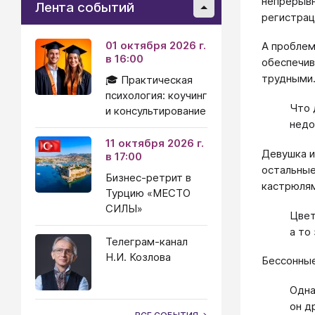
непрерывн
Лента событий
регистрац
01 октября 2026 г.
А проблем
в 16:00
обеспечив
трудными
🎓 Практическая
психология: коучинг
Что 
и консультирование
недо
11 октября 2026 г.
Девушка и
в 17:00
остальные
Бизнес-ретрит в
кастрюлям
Турцию «МЕСТО
СИЛЫ»
Цвет
а то
Телеграм-канал
Н.И. Козлова
Бессонные 
Одна
он д