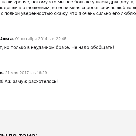
 наши крепче, потому что мы все больше узнаем друг друга, у
подошли к отношениям, но если меня спросят сейчас люблю ли
я с полной уверенностью скажу, что я очень сильно его люблю
Ольга
,
01 октября 2014 г. в 22:45
т, но только в неудачном браке. Не надо обобщать!
ь
,
21 мая 2017 г. в 16:29
я! Аж замуж расхотелось!
ы по теме: