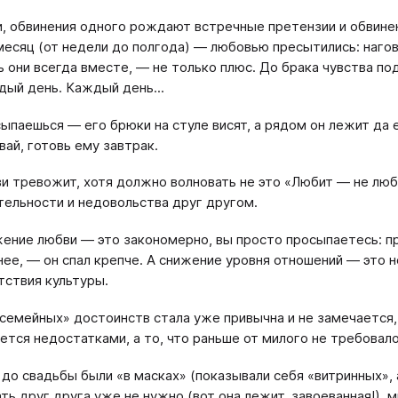
, обвинения одного рождают встречные претензии и обвине
есяц (от недели до полгода) — любовью пресытились: наговор
ь они всегда вместе, — не только плюс. До брака чувства п
дый день. Каждый день...
ыпаешься — его брюки на стуле висят, а рядом он лежит да е
вай, готовь ему завтрак.
и тревожит, хотя должно волновать не это «Любит — не люб
ельности и недовольства друг другом.
ение любви — это закономерно, вы просто просыпаетесь: п
нее, — он спал крепче. А снижение уровня отношений — это 
тствия культуры.
семейных» достоинств стала уже привычна и не замечается,
ется недостатками, а то, что раньше от милого не требовал
 до свадьбы были «в масках» (показывали себя «витринных», 
ть друг друга уже не нужно (вот она лежит, завоеванная!), 