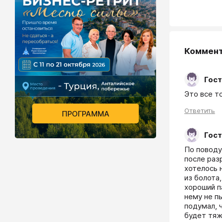
Коммен
Гост
Это все т
Ответить
ПРОГРАММА
Гост
По поводу
после раз
хотелось 
из болота
хороший п
нему не пы
подумал, ч
будет тяж