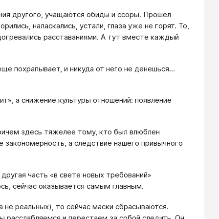
ния другого, учащаются обиды и ссоры. Прошел
ились, наласкались, устали, глаза уже не горят. То,
одогревались расставаниями. А тут вместе каждый
ще похрапывает, и никуда от него не денешься...
ит», а снижение культуры отношений: появление
ричем здесь тяжелее тому, кто был влюблен
не закономерность, а следствие нашего привычного
 другая часть «в свете новых требований»
ось, сейчас оказывается самым главным.
а не реальных), то сейчас маски сбрасываются.
мы расслабляемся и перестаем за собой следить. Он