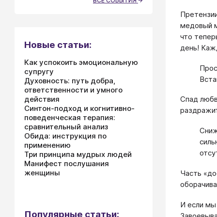
ВСЕ СОБЫТИЯ
Претензии
медовый м
что тепер
Новые статьи:
день! Каж
Как успокоить эмоциональную
Прос
супругу
Вста
Духовность: путь добра,
ответственности и умного
действия
Спад любв
Синтон-подход и когнитивно-
раздражит
поведенческая терапия:
сравнительный анализ
Сниж
Обида: инструкция по
силь
применению
отсу
Три принципа мудрых людей
Манифест послушания
женщины
Часть «до
оборачива
И если мы
Популярные статьи:
Завоевыва