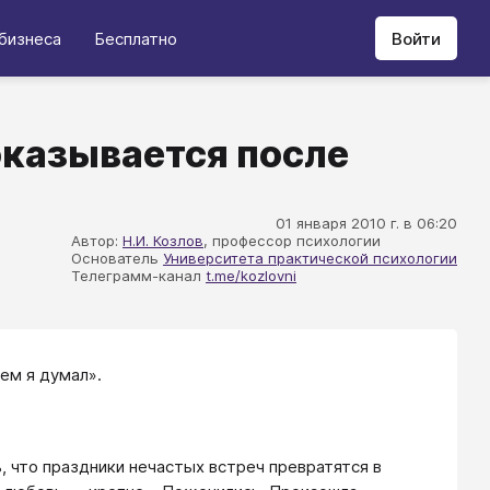
бизнеса
Бесплатно
Войти
 оказывается после
01 января 2010 г. в 06:20
Автор:
Н.И. Козлов
, профессор психологии
Основатель
Университета практической психологии
Телеграмм-канал
t.me/kozlovni
чем я думал».
 что праздники нечастых встреч превратятся в