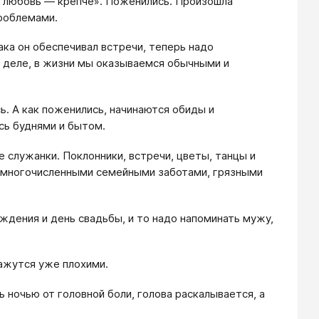
а любовь — крепче». Поженились. Произошла
проблемами.
рака он обеспечивал встречи, теперь надо
в деле, в жизни мы оказываемся обычными и
ь. А как поженились, начинаются обиды и
сь буднями и бытом.
 служанки. Поклонники, встречи, цветы, танцы и
ь многочисленными семейными заботами, грязными
ождения и день свадьбы, и то надо напоминать мужу,
 кажутся уже плохими.
ночью от головной боли, голова раскалывается, а