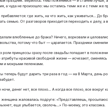
ый праздник. Верилось: «Мы поженимся — и станем лучше, 
ия, а чуда не произошло: мы остались теми же и с теми же 
 прибавляется: где жить, на что жить, как уживаться... До б
ать семью. От разговоров приходится переходить к делу, а 
.
делали влюбленные до брака? Ничего, ворковали и целовалис
вольства, потому что быт — царапается. Праздники сменили
з роли принцессы сразу после свадьбы попадает в положение
 атрибуты красивой свободной жизни — исчезают, сменяяс
и и мокрыми пеленками.
ы теперь будут дарить три раза в год — на 8 Марта, день р
 забудет.
ночи, денег нет, все плохо... А когда все плохо, все вокруг
 женщина жаловалась подруге: «Представляешь, просыпаюсь 
рыхнет, еще улыбается, сволочь...» По-моему, это классика.