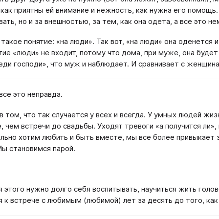
 как приятны ей внимание и нежность, как нужна его помощь.
ать, но и за внешностью, за тем, как она одета, а все это н
 такое понятие: «на люди». Так вот, «на люди» она оденется 
тие «люди» не входит, потому что дома, при муже, она будет
еди господи», что муж и наблюдает. И сравнивает с женщина
все это неправда.
в том, что так случается у всех и всегда. У умных людей жи
, чем встречи до свадьбы. Уходят тревоги «а получится ли»
льно хотим любить и быть вместе, мы все более привыкает з
 Мы становимся парой.
я этого нужно долго себя воспитывать, научиться жить голов
я к встрече с любимым (любимой) лет за десять до того, как