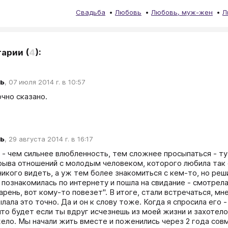
Свадьба
Любовь
Любовь, муж-жен
Л
тарии
(
4
):
ь
,
07 июля 2014 г. в 10:57
очно сказано.
ь
,
29 августа 2014 г. в 16:17
 - чем сильнее влюбленность, тем сложнее просыпаться - тут
рыва отношений с молодым человеком, которого любила так с
никого видеть, а уж тем более знакомиться с кем-то, но реш
, познакомилась по интернету и пошла на свидание - смотрела
арень, вот кому-то повезет". В итоге, стали встречаться, мн
лала это точно. Да и он к слову тоже. Когда я спросила его -
то будет если ты вдруг исчезнешь из моей жизни и захотелось
ело. Мы начали жить вместе и поженились через 2 года совме