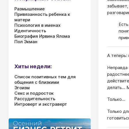
забывает,
Размышление
разговарив
Привязанность ребенка к
матери
Есть
Психология в именах
Идентичность
поня
Биография Ирвина Ялома
прив
Пол Экман
А теперь: 
Хиты недели:
Неправда 
радостнее
Список позитивных тем для
действите
общения с близкими
делать...
Эгоизм
Секс и подросток
Рассудительность
Только...
Интроверт и экстраверт
Только дл
готовитьс