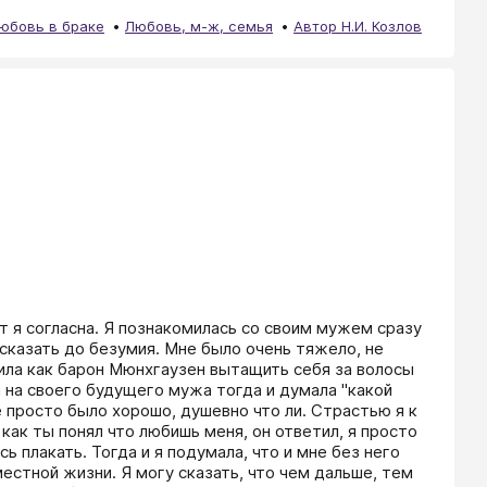
юбовь в браке
Любовь, м-ж, семья
Автор Н.И. Козлов
 я согласна. Я познакомилась со своим мужем сразу 
казать до безумия. Мне было очень тяжело, не 
ила как барон Мюнхгаузен вытащить себя за волосы 
 на своего будущего мужа тогда и думала "какой 
е просто было хорошо, душевно что ли. Страстью я к 
 как ты понял что любишь меня, он ответил, я просто 
 плакать. Тогда и я подумала, что и мне без него 
стной жизни. Я могу сказать, что чем дальше, тем 