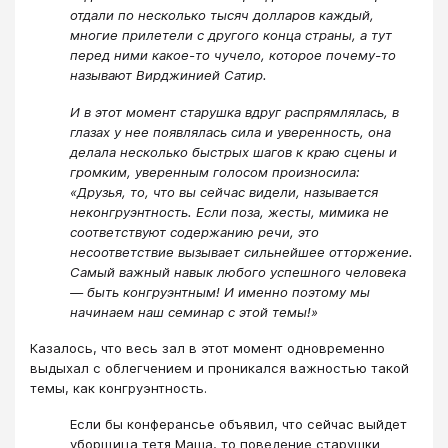
отдали по несколько тысяч долларов каждый,
многие прилетели с другого конца страны, а тут
перед ними какое-то чучело, которое почему-то
называют Вирджинией Сатир.
И в этот момент старушка вдруг распрямлялась, в
глазах у нее появлялась сила и уверенность, она
делала несколько быстрых шагов к краю сцены и
громким, уверенным голосом произносила:
«Друзья, то, что вы сейчас видели, называется
неконгруэнтность. Если поза, жесты, мимика не
соответствуют содержанию речи, это
несоответствие вызывает сильнейшее отторжение.
Самый важный навык любого успешного человека
— быть конгруэнтным! И именно поэтому мы
начинаем наш семинар с этой темы!»
Казалось, что весь зал в этот момент одновременно
выдыхал с облегчением и проникался важностью такой
темы, как конгруэнтность.
Если бы конферансье объявил, что сейчас выйдет
уборщица тетя Маша, то поведение старушки