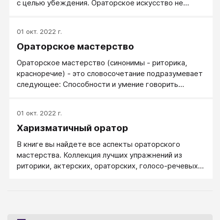
с целью убеждения. Ораторское искусство не
следует путать с красноречием в смысле
ораторских способностей — умением говорить
01 окт. 2022 г.
красиво, вдохновенно и убедительно, независимо от
Ораторское мастерство
того, является ли оно врождённым талантом
(естественное красноречие) или навыком,
Ораторское мастерство (синонимы - риторика,
приобретённым в процессе обучения
красноречие) - это словосочетание подразумевает
(искусственное красноречие). Ораторское
следующее: Способности и умение говорить
искусство и свойства ораторской речи изучает
красиво и ярко, убедительно, вкусно и
наука риторика.
завлекательно. Изысканная речь, построенная на
01 окт. 2022 г.
ораторских приемах; высокая степень мастерства
Харизматичный оратор
публичного выступления.
В книге вы найдете все аспекты ораторского
мастерства. Коллекция лучших упражнений из
риторики, актерских, ораторских, голосо-речевых
тренингов позволит вам сразу же, по ходу чтения
книги, улучшать свои ораторские навыки.