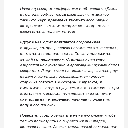
Наконец выходит конферансье и объявляет: «Дамы
и господа, сейчас перед вами выступит доктор
таких-то наук, президент таких-то ассоциаций,
автор таких— то книг Вирджиния Сатир!!!» Зал
взрывается аплодисментами!
Вдруг из-за кулис появляется сгорбленная
старушка, которая, шаркая ногами, кряхтя и кашляя,
плетется к середине сцены. По залу проносится
легкий гул недоумения. Старушка испуганно
озирается на аудиторию и дрожащими руками берет
микрофон. Люди в зале начинают оглядываться друг
на друга. Хриплым прерывающимся голосом
старушка говорит в микрофон: «Здрасьте, я
Вирджиния Сатир, я буду вести этот семинар...» При
этих словах микрофон вываливается из ее рук, и
она, встав на четвереньки, начинает ползать по
полу в его поисках.
Поверьте, стоило заплатить немалую сумму, чтобы
только посмотреть на выражения лиц людей,
сидевших в зале. За этот трехдневный семинар они