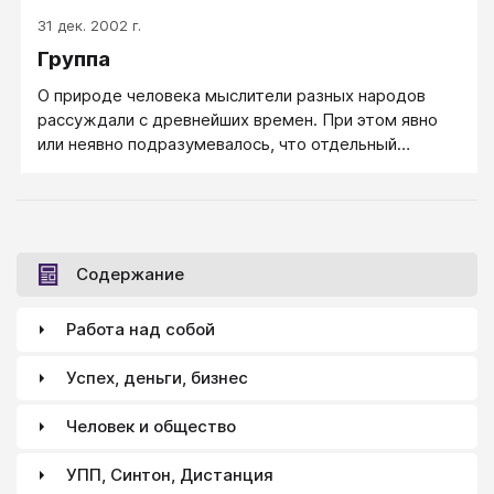
держится только принуждением или подкупом.
31 дек. 2002 г.
Группа
О природе человека мыслители разных народов
рассуждали с древнейших времен. При этом явно
или неявно подразумевалось, что отдельный
человек ― это скорее некая абстракция, ибо
невозможно представить человека вне общества,
вне общения с себе подобными.
Содержание
Работа над собой
Успех, деньги, бизнес
Человек и общество
УПП, Синтон, Дистанция