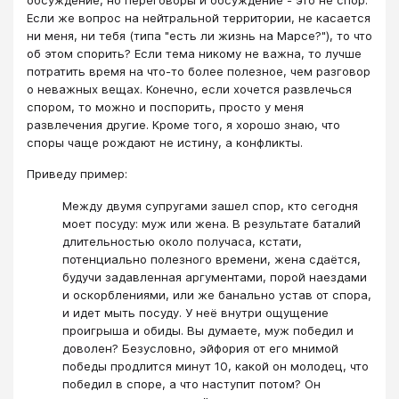
обсуждение, но переговоры и обсуждение - это не спор.
Если же вопрос на нейтральной территории, не касается
ни меня, ни тебя (типа "есть ли жизнь на Марсе?"), то что
об этом спорить? Если тема никому не важна, то лучше
потратить время на что-то более полезное, чем разговор
о неважных вещах. Конечно, если хочется развлечься
спором, то можно и поспорить, просто у меня
развлечения другие. Кроме того, я хорошо знаю, что
споры чаще рождают не истину, а конфликты.
Приведу пример:
Между двумя супругами зашел спор, кто сегодня
моет посуду: муж или жена. В результате баталий
длительностью около получаса, кстати,
потенциально полезного времени, жена сдаётся,
будучи задавленная аргументами, порой наездами
и оскорблениями, или же банально устав от спора,
и идет мыть посуду. У неё внутри ощущение
проигрыша и обиды. Вы думаете, муж победил и
доволен? Безусловно, эйфория от его мнимой
победы продлится минут 10, какой он молодец, что
победил в споре, а что наступит потом? Он