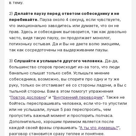
в тему.
2)
Делайте паузу перед ответом собеседнику и не
перебивайте.
Пауза около 4 секунд, если чувствуете,
что эмоционально заводитесь или думаете, что он не
прав. Здесь и собеседник выговорится, так как довольно
часто, видя такую паузу, он продолжает монолог,
потихоньку остывая. Да и Вы не даете волю эмоциям,
так как сосредоточены на выдерживании паузы.
3)
Слушайте и услышьте другого человека.
Да-да,
большинство споров происходит из-за того, что люди
банально слышат только себя. Услышьте мнение
собеседника, возможно, вы спорите про одну и ту же
руку, только он отстаивает её со стороны ладони, а Вы с
тыльной стороны. Вам в этом помогут упражнения
“
Повтор дословно
” и “
Внутренний переводчик
”. Также не
бойтесь переспрашивать человека, если что-то упустили
или не услышали, лучше 5 раз переспросить, чем
пропустить важный момент и проспорить полчаса.
Дополнительно, хорошим приемом является после
каждой своей фразы спрашивать “
А ты что думаешь?
”,
разговор становится сразу теплее и понятнее.