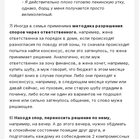
- Я действительно плохо готовлю пекинскую утку,
однако, борщ у меня получается просто
великолепный.
7) Иногда в семье применима
методика разрешения
споров через ответственного
, например, жена
ответственна за порядок в доме, если происходят
разногласия по поводу этой зоны, то сначала происходит
попытка найти консенсус, если это затянулось, то жена
принимает решение. Аналогично, если муж
ответственен за зону финансов, а жена хочет, например,
купить шубу, а муж говорит, что бюджет в этом месяце
пойдёт вниз в случае покупки. Либо они приходят к
консенсусу, например, в следующем месяце купим или
давай сейчас, но пуховик, или старую шубу отдадим в
починку, либо если ни один из вариантов не подошел
жене или сильно затянулось общение, то слово мужа
решающее.
8)
Находя спор, переносить решение по нему,
например, на вечер. А до этого вечера, нужно обдумать
в спокойном состоянии позиции друг друга, и
подготовить каждому из собеседников 2 компромиссных