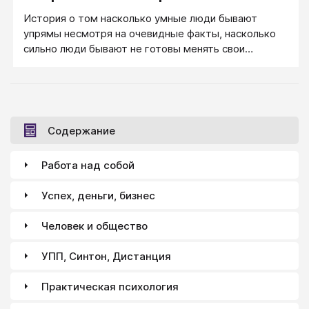
История о том насколько умные люди бывают
упрямы несмотря на очевидные факты, насколько
сильно люди бывают не готовы менять свои
парадигмы мышления. История о том, что свело с
ума венгерского врача-акушера Игнаца
Земмельвайса.
Содержание
Работа над собой
Успех, деньги, бизнес
Человек и общество
УПП, Синтон, Дистанция
Практическая психология