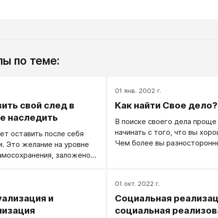
ы по теме:
01 янв. 2002 г.
ить свой след в
Как найти Свое дело?
не наследить
В поиске своего дела проще
начинать с того, что вы хор
ет оставить после себя
Чем более вы разносторонн
и. Это желание на уровне
человек, чем больше разных
амосохранения, заложено
умеете, тем легче вам буде
ко.
свое дело. Второй шаг, это в
.
01 окт. 2022 г.
что сейчас востребовано? 
нужно, за что люди готовы п
ализация и
Социальная реализац
лизация
социальная реализов