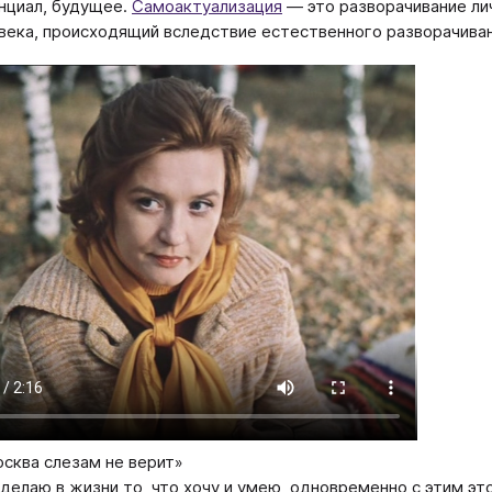
нциал, будущее.
Самоактуализация
— это разворачивание ли
века, происходящий вследствие естественного разворачивани
сква слезам не верит»
есть, я делаю в жизни то, что хочу и умею, одновременно с эти