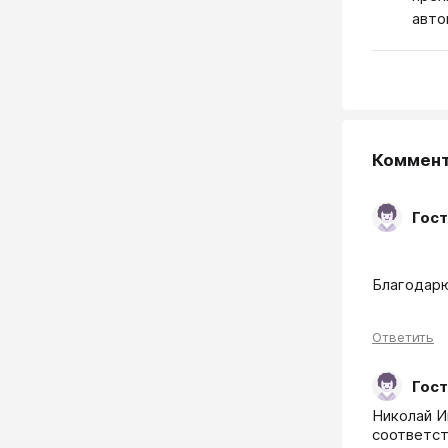
авто
Коммен
Гост
                      ________________Краткость-Сестра Таланта_____
Благодарю
Ответить
Гост
Николай И
соответст