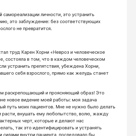
й самореализации личности, это устранить
нию, это заблуждение: без соответствующих
ослого не превратится.
стал труд Карен Хорни «Невроз и человеческое
ге, состояла в том, что в каждом человеческом
сли устранить препятствия, убеждена Хорни,
вшего себя взрослого, прямо как желудь станет
зом раскрепощающий и проясняющий образ! Это
мне новое видение моей работы: моя задача
ый путь моих пациентов. Мне не нужно было делать
м расти, внушать ему любопытство, волю, жажду
актерных черт, которые и делают нас
елать, так это идентифицировать и устранять
 силами внутри пациента, последовало бы