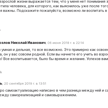
 взрослой жизни выражается тем, что у меня нет понимания з
тила человека, для которого, как выяснилось уже после того
ия важны. Подскажите пожалуйста, возможно ли воспитать в 
т
озлов Николай Иванович
,
06 июня 2018 г. в 22:14
 умная и дельная, то все возможно. Это примерно как освоен
, он у вас совсем родной. Если вы начнете его учить во взро
о! Все воспитывается, было бы время и желание. Успехов вам
ть
ь
,
20 сентября 2019 г. в 13:51
про самоактуализацию написано в чем разница между ней и 
ежду самореализацией и самовыражением.