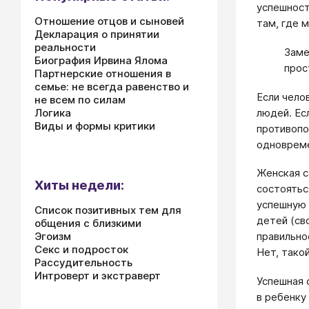
успешност
Отношение отцов и сыновей
там, где 
Декларация о принятии
реальности
Заме
Биография Ирвина Ялома
прос
Партнерские отношения в
семье: не всегда равенство и
Если чело
не всем по силам
людей. Ес
Логика
Виды и формы критики
противопо
одновреме
Женская с
Хиты недели:
состоятьс
успешную 
Список позитивных тем для
детей (св
общения с близкими
Эгоизм
правильно
Секс и подросток
Нет, тако
Рассудительность
Интроверт и экстраверт
Успешная 
в ребенку