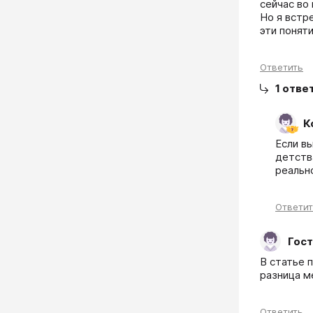
сейчас во
Но я встре
эти понят
Ответить
1
отве
К
Если вы
детства
реальн
Ответи
Гост
В статье 
разница м
Ответить