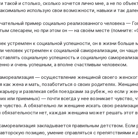
и такой и столько, сколько хочется лично мне, а не по объе
максимально использую свои возможности, навыки и так дале
чательный пример социально реализованного человека — Гог
тым слесарем, но при этом он — на своём месте (помните: «
век устремлен к социальной успешности, он в жизни больше
ли человек устремлен к социальной самореализации, он чаще 
ставлять социальную успешность и социальную самореализац
нно и очень успешным, а вполне счастливым человеком.
амореализация — осуществление женщиной своего женского 
я как жена и мать, позаботиться о своих родителях. Женщи
карьеру и развлекая себя поездками за рубеж, но если у ж
оих или приемных) — почти всегда у нее возникает чувство, 
е чувство. А обязательно ли женщине искать свою реализацию
й обязательности нет, каждая женщина может решать этот в
самореализация закладывается правильным детством. Если 
 авторскую позицию, умение справляться с препятствиями и 