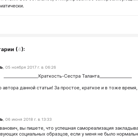
матически.
тарии
(
4
):
ь
,
05 ноября 2017 г. в 06:26
__________

 автора данной статьи! За простое, краткое и в тоже время,
ь
,
06 июня 2018 г. в 13:33
ванович, вы пишете, что успешная самореализация закладыва
вующих социальных образцов, если у меня не было нормальн