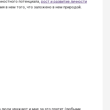
чностного потенциала,
рост и развитие личности
я в нем того, что заложено в нем природой.
м это люди уважают и мне за это платят (любыми