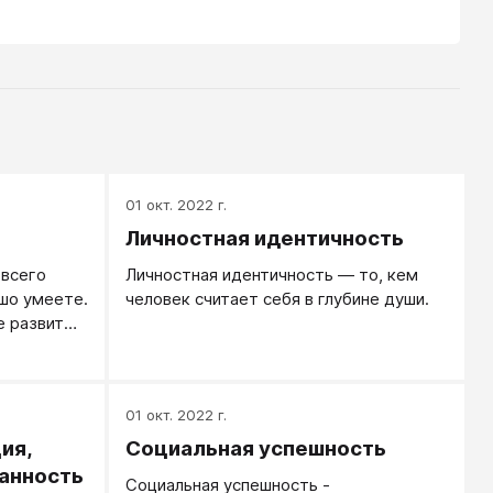
01 окт. 2022 г.
Личностная идентичность
 всего
Личностная идентичность — то, кем
ошо умеете.
человек считает себя в глубине души.
е развитый
 вещей вы
т найти
опрос: а
01 окт. 2022 г.
Что людям
латить?
ия,
Социальная успешность
анность
Социальная успешность -