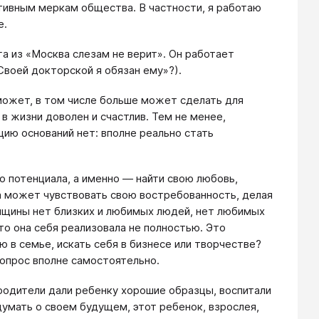
ктивным меркам общества. В частности, я работаю
е.
а из «Москва слезам не верит». Он работает
Своей докторской я обязан ему»?).
 может, в том числе больше может сделать для
в жизни доволен и счастлив. Тем не менее,
ию оснований нет: вполне реально стать
потенциала, а именно — найти свою любовь,
на может чувствовать свою востребованность, делая
енщины нет близких и любимых людей, нет любимых
что она себя реализовала не полностью. Это
 в семье, искать себя в бизнесе или творчестве?
опрос вполне самостоятельно.
родители дали ребенку хорошие образцы, воспитали
думать о своем будущем, этот ребенок, взрослея,