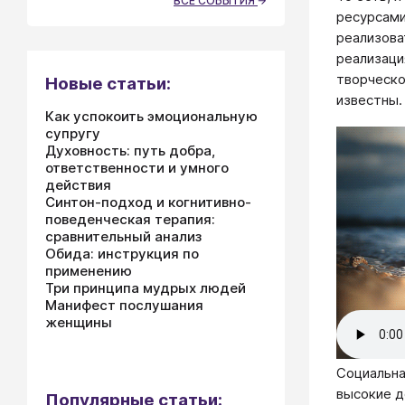
ВСЕ СОБЫТИЯ
ресурсами
реализова
реализаци
творческо
Новые статьи:
известны.
Как успокоить эмоциональную
супругу
Духовность: путь добра,
ответственности и умного
действия
Синтон-подход и когнитивно-
поведенческая терапия:
сравнительный анализ
Обида: инструкция по
применению
Три принципа мудрых людей
Манифест послушания
женщины
Социальна
высокие д
Популярные статьи: