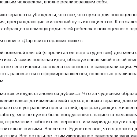
пешным человеком, вполне реализовавшим себя.
ихотерапевты убеждены, что все, что нужно для полноценно
ия, преграждающие жизненный путь их пациентов. К сожале
х образцов и помощи родителей ребенок в полноценного взр
м в книге «Дар психотерапии» пишет:
й полезной книгой (я прочитал ее еще студентом) для меня 
итие». А самая полезная идея, обнаруженная мной в этой кни
стве генетически заложена склонность к самореализации. Е
ость разовьется в сформировавшегося, полностью реализова
м.
мо как желудь становится дубом...» Что за чудесным обра
жение навсегда изменило мой подход к психотерапии, дало 
ючается в устранении препятствий, преграждающих жизненн
работу; мне не нужно было воодушевлять пациента желание
и, стремление заботиться, верность или мириады других хар
твительно живыми. Вовсе нет. Единственное, что я должен д
ятствия. Все остальное, стимулированное самореализующими