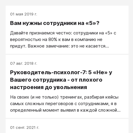
01 мая 2019 г.
Вам нужны сотрудники на «5»?
Давайте признаемся честно: сотрудники на «5» с
вероятностью на 80% к вам в компанию не
придут. Важное замечание: это не касается
лидеров рынка. Не согласны?
07 авг. 2018 г.
Руководитель-психолог-7: 5 «Не» у
Вашего сотрудника - от плохого
настроения до увольнения
На своих (и не только) тренингах, разбирая кейсы
самых сложных переговоров с сотрудниками, я в
определенный момент выявил в каждой сложной
ситуации некоторую закономерность,
своеобразный алгоритм, по которому сотрудник
01 сент. 2021 г.
последовательно двигался, например, к увольнению.