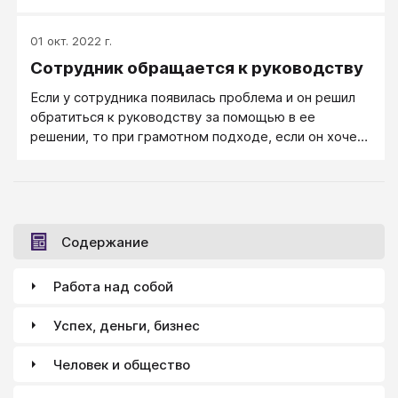
программу и четко указывают, по каким пунктам
они хотели бы услышать ваше мнение — ответьте
01 окт. 2022 г.
на запрос по существу.
Сотрудник обращается к руководству
Если у сотрудника появилась проблема и он решил
обратиться к руководству за помощью в ее
решении, то при грамотном подходе, если он хочет,
чтобы руководитель понял его адекватно, он также
должен передать ему всю ту же самую цепочку:
«проблема — анализ причин — пути решения —
средства».
Содержание
Работа над собой
Успех, деньги, бизнес
Человек и общество