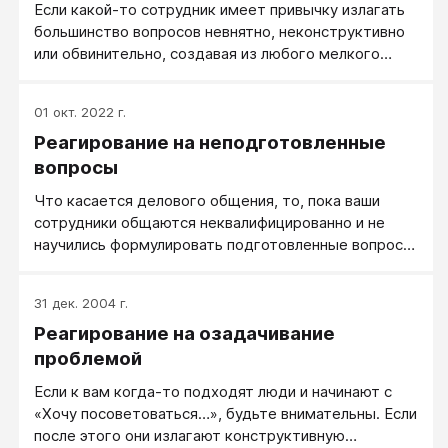
Если какой-то сотрудник имеет привычку излагать
большинство вопросов невнятно, неконструктивно
или обвинительно, создавая из любого мелкого
вопроса большую проблему, не ждите, пока он
наедет с этим на вас. Напротив того, дождитесь
01 окт. 2022 г.
ситуации, когда он наедет на кого-то другого, но —
Реагирование на неподготовленные
неудачно, не результативно, а еще лучше —
нарвался на неприятности.
вопросы
Что касается делового общения, то, пока ваши
сотрудники общаются неквалифицированно и не
научились формулировать подготовленные вопросы,
напрягать они вас будут часто. Типовая ситуация: вы
даете распоряжение решить некоторую проблему
31 дек. 2004 г.
(в компетенции сотрудника, но задача непростая и
Реагирование на озадачивание
висит ответственность), а сотрудник говорит: "Да,
вот только я не понимаю…" и "А вот это как?», — и,
проблемой
по сути, за вопросом вопрос здесь и сейчас (пока
Если к вам когда-то подходят люди и начинают с
вы формулируете ему задачу) переваливает на вас
«Хочу посоветоваться…», будьте внимательны. Если
решение этой проблемы.
после этого они излагают конструктивную