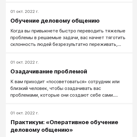
подготовленный вопрос — это организационный
вопрос, согласованный со всеми ответственными
01 окт. 2022 г.
лицами, где уже все ясно и с ресурсами, и со
Обучение деловому общению
сроками.
Когда вы привыкнете быстро переводить тяжелые
проблемы в решаемые задачи, вас начнет тяготить
склонность людей безрезультатно переживать,
будет бить по глазам неконструктивность
сотрудников и резать уши неграмотная постановка
01 окт. 2022 г.
ими вопросов.
Озадачивание проблемой
К вам приходит «посоветоваться» сотрудник или
близкий человек, чтобы озадачивать вас
проблемами, которые они создают себе сами.
Первая и обычная внутренняя реакция на это —
тихая гордость: «Вот, со мной советуются…
01 окт. 2022 г.
Ценят!», однако едва ли этот визит к вам есть
Практикум: «Оперативное обучение
признание вашей мудрости. Причина куда как более
прозаична: люди думать не приучены, а когда кто-
деловому общению»
то выполняет эту работу за них — они довольны.