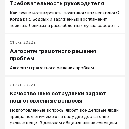
Требовательность руководителя
То есть необходимость переговоров (уже сложных
к этому моменту) возникала с ним не внезапно, а,
Как лучше мотивировать: позитивом или негативом?
скажем так, нарастала, иногда по экспоненте.
Когда как. Бодрых и заряженных воспламенит
позитив. Ленивых и расслабленных лучше соберет
негатив.
01 окт. 2022 г.
Алгоритм грамотного решения
проблем
Алгоритм грамотного решения проблем.
01 окт. 2022 г.
Качественные сотрудники задают
подготовленные вопросы
Подготовленные вопросы любят все деловые люди,
правда под этим имеют в виду две достаточно
разные вещи. В деловом общении или на совещании