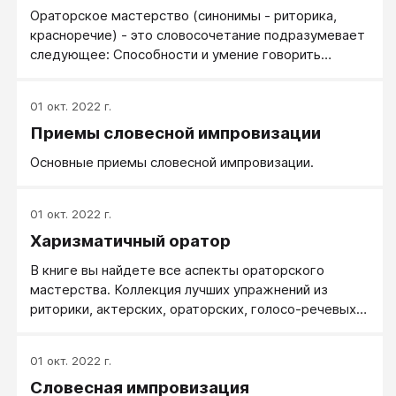
(естественное красноречие) или навыком,
Ораторское мастерство (синонимы - риторика,
приобретённым в процессе обучения
красноречие) - это словосочетание подразумевает
(искусственное красноречие). Ораторское
следующее: Способности и умение говорить
искусство и свойства ораторской речи изучает
красиво и ярко, убедительно, вкусно и
наука риторика.
завлекательно. Изысканная речь, построенная на
01 окт. 2022 г.
ораторских приемах; высокая степень мастерства
Приемы словесной импровизации
публичного выступления.
Основные приемы словесной импровизации.
01 окт. 2022 г.
Харизматичный оратор
В книге вы найдете все аспекты ораторского
мастерства. Коллекция лучших упражнений из
риторики, актерских, ораторских, голосо-речевых
тренингов позволит вам сразу же, по ходу чтения
книги, улучшать свои ораторские навыки.
01 окт. 2022 г.
Словесная импровизация