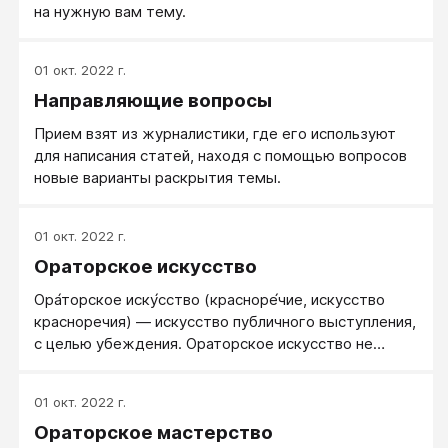
на нужную вам тему.
01 окт. 2022 г.
Направляющие вопросы
Прием взят из журналистики, где его используют
для написания статей, находя с помощью вопросов
новые варианты раскрытия темы.
01 окт. 2022 г.
Ораторское искусство
Ора́торское иску́сство (красноре́чие, искусство
красноречия) — искусство публичного выступления,
с целью убеждения. Ораторское искусство не
следует путать с красноречием в смысле
ораторских способностей — умением говорить
01 окт. 2022 г.
красиво, вдохновенно и убедительно, независимо от
Ораторское мастерство
того, является ли оно врождённым талантом