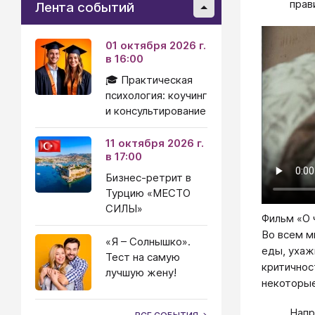
прав
Лента событий
01 октября 2026 г.
в 16:00
🎓 Практическая
психология: коучинг
и консультирование
11 октября 2026 г.
в 17:00
Бизнес-ретрит в
Турцию «МЕСТО
СИЛЫ»
Фильм «О 
Во всем м
«Я – Солнышко».
еды, ухаж
Тест на самую
критичнос
лучшую жену!
некоторые
Напр