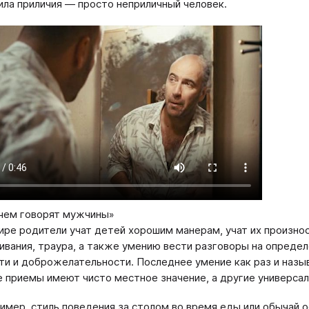
ила приличия — просто неприличный человек.
чем говорят мужчины»
ире родители учат детей хорошим манерам, учат их произнос
ивания, траура, а также умению вести разговоры на опред
ти и доброжелательности. Последнее умение как раз и назы
 приемы имеют чисто местное значение, а другие универсал
имер, стиль поведения за столом во время еды или обычай