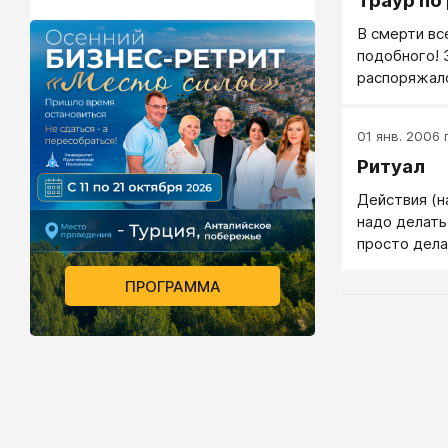
Траур по
В смерти вс
подобного! 
распоряжалс
Простолюдин
сердцем, н
01 янв. 2006 г
скорбь регу
Ритуал
одежде.
Действия (н
надо делать
просто дела
ПРОГРАММА