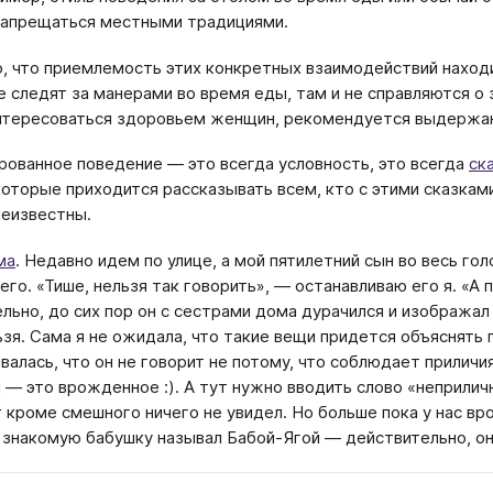
запрещаться местными традициями.
, что приемлемость этих конкретных взаимодействий находи
не следят за манерами во время еды, там и не справляются о
нтересоваться здоровьем женщин, рекомендуется выдержан
рованное поведение — это всегда условность, это всегда
ск
которые приходится рассказывать всем, кто с этими сказками
неизвестны.
ма
. Недавно идем по улице, а мой пятилетний сын во весь го
его. «Тише, нельзя так говорить», — останавливаю его я. «А
льно, до сих пор он с сестрами дома дурачился и изображал 
ьзя. Сама я не ожидала, что такие вещи придется объяснять 
валась, что он не говорит не потому, что соблюдает приличия
 — это врожденное :). А тут нужно вводить слово «неприличн
 кроме смешного ничего не увидел. Но больше пока у нас вро
 знакомую бабушку называл Бабой-Ягой — действительно, он