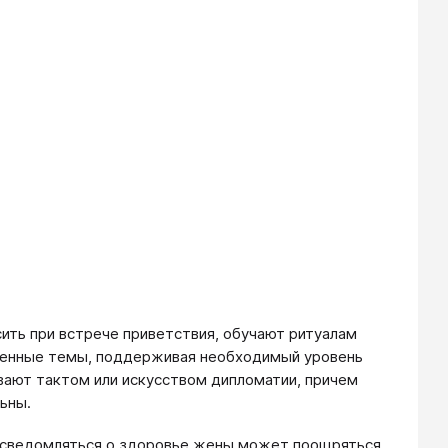
ить при встрече приветствия, обучают ритуалам
еленные темы, поддерживая необходимый уровень
вают тактом или искусством дипломатии, причем
ьны.
 осведомляться о здоровье жены может поощряться