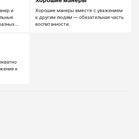
Хорошие манеры
анер и
Хорошие манеры вместе с уважением
альные
к другим людям ― обязательная часть
 разных
воспитанности.
и хорошее
али
овеком.
екватно
ажение к