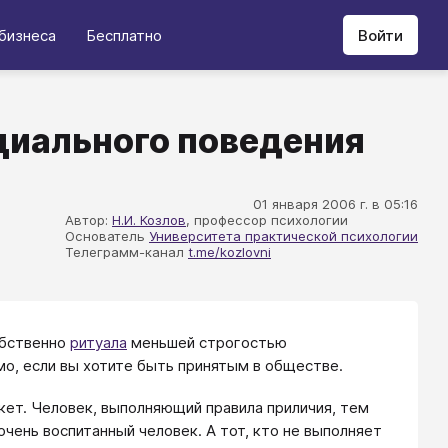
бизнеса
Бесплатно
Войти
циального поведения
01 января 2006 г. в 05:16
Автор:
Н.И. Козлов
, профессор психологии
Основатель
Университета практической психологии
Телеграмм-канал
t.me/kozlovni
обственно
ритуала
меньшей строгостью
мо, если вы хотите быть принятым в обществе.
кет. Человек, выполняющий правила приличия, тем
очень воспитанный человек. А тот, кто не выполняет