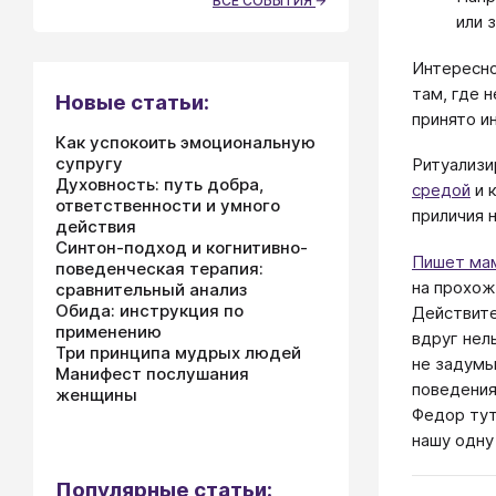
ВСЕ СОБЫТИЯ
или 
Интересно
там, где 
Новые статьи:
принято и
Как успокоить эмоциональную
супругу
Ритуализи
Духовность: путь добра,
средой
и 
ответственности и умного
приличия 
действия
Синтон-подход и когнитивно-
Пишет ма
поведенческая терапия:
на прохож
сравнительный анализ
Обида: инструкция по
Действите
применению
вдруг нел
Три принципа мудрых людей
не задумы
Манифест послушания
поведения
женщины
Федор тут
нашу одну
Популярные статьи: