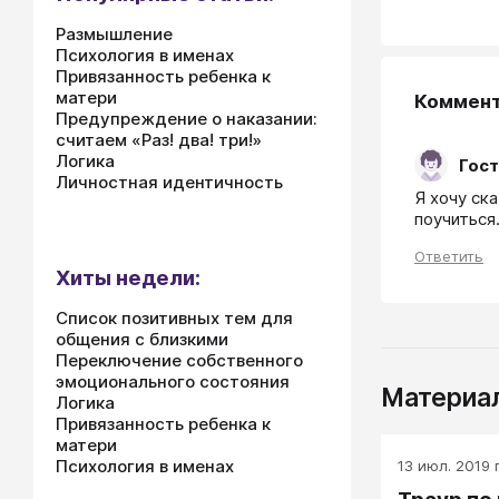
Размышление
Психология в именах
Привязанность ребенка к
матери
Коммен
Предупреждение о наказании:
считаем «Раз! два! три!»
Логика
Гост
Личностная идентичность
Я хочу ск
поучиться
Ответить
Хиты недели:
Список позитивных тем для
общения с близкими
Переключение собственного
эмоционального состояния
Материал
Логика
Привязанность ребенка к
матери
Психология в именах
13 июл. 2019 г