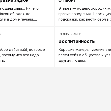
 разнарядке
Этикет
е одинаковы… Ничего
Этикет — кодекс хороших м
Закон об одежде
правил поведения. Неофици
я и в доме печали.
подсказки, как вести себя в
 мог, конечно, скорбеть
ситуациях, чтобы произвест
о в высшем обществе
впечатление, чтобы вас счит
.
01 янв. 2013 г.
лировалась указами об
приятным и воспитанным чел
Воспитанность
абор действий), которые
Хорошие манеры, умение ад
, потому что это надо
вести себя в обществе и ув
ть.
другим людям.