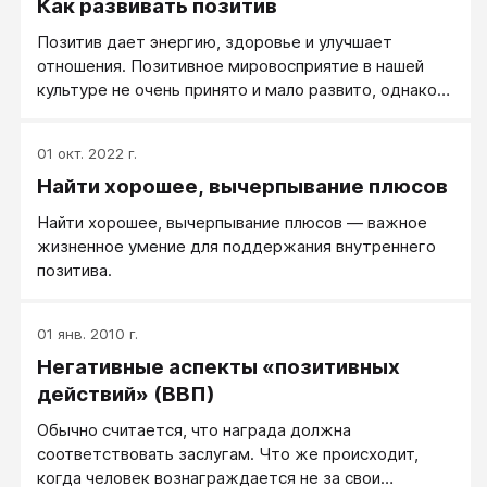
Как развивать позитив
вам выработать привычку смотреть на мир сквозь
призму позитива.
Позитив дает энергию, здоровье и улучшает
отношения. Позитивное мировосприятие в нашей
культуре не очень принято и мало развито, однако
развивать его определенно стоит.
01 окт. 2022 г.
Найти хорошее, вычерпывание плюсов
Найти хорошее, вычерпывание плюсов — важное
жизненное умение для поддержания внутреннего
позитива.
01 янв. 2010 г.
Негативные аспекты «позитивных
действий» (ВВП)
Обычно считается, что награда должна
соответствовать заслугам. Что же происходит,
когда человек вознаграждается не за свои