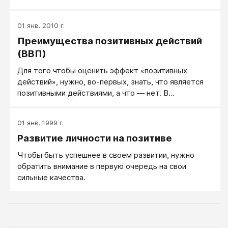
достижения, а за то, что он просто кем-то
является или принадлежит к определенной группе?
01 янв. 2010 г.
Многие люди, возможно включая и вас, читатель,
Преимущества позитивных действий
отреагируют отрицательно. В этом и состоит суть
дилеммы «позитивных действий».
(ВВП)
Для того чтобы оценить эффект «позитивных
действий», нужно, во-первых, знать, что является
позитивными действиями, а что — нет. В
соответствии с трактовкой Американской
психологической ассоциации позитивные действия
01 янв. 1999 г.
имеют место, когда какая- либо организация
Развитие личности на позитиве
прилагает большие усилия для того, чтобы
удостовериться в отсутствии дискриминации в
Чтобы быть успешнее в своем развитии, нужно
системе трудоустройства и образования и что,
обратить внимание в первую очередь на свои
напротив, каждый имеет равные возможности
сильные качества.
(АРА, 1995). «Позитивные действия» выходят за
пределы той политики, при которой в принципе
соблюдают условия справедливости, но
предпочитают, чтобы проблема разрешилась сама
собой, без принятия каких- либо активных мер.