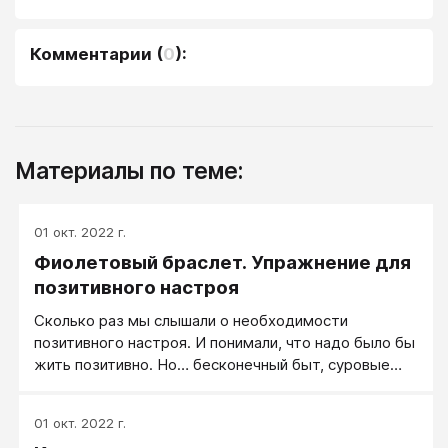
Комментарии
(
0
):
Материалы по теме:
01 окт. 2022 г.
Фиолетовый браслет. Упражнение для
позитивного настроя
Сколько раз мы слышали о необходимости
позитивного настроя. И понимали, что надо было бы
жить позитивно. Но… бесконечный быт, суровые
реалии мира вновь затягивают в омут серой
безысходности. Сегодня я познакомлю вас с одним
01 окт. 2022 г.
очень хорошим упражнением, которое поможет