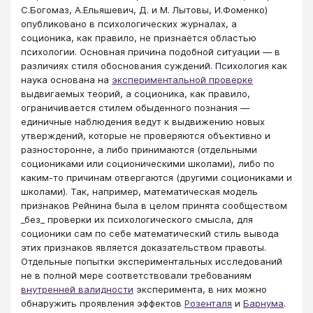
С.Богомаз, А.Ельяшевич, Д. и М. Лытовы, И.Фоменко)
опубликовано в психологических журналах, а
соционика, как правило, не признаётся областью
психологии. Основная причина подобной ситуации — в
различиях стиля обоснования суждений. Психология как
наука основана на
экспериментальной проверке
выдвигаемых теорий, а соционика, как правило,
ограничивается стилем обыденного познания —
единичные наблюдения ведут к выдвижению новых
утверждений, которые не проверяются объективно и
разносторонне, а либо принимаются (отдельными
социониками или соционическими школами), либо по
каким-то причинам отвергаются (другими социониками и
школами). Так, например, математическая модель
признаков Рейнина была в целом принята сообществом
_без_ проверки их психологического смысла, для
соционики сам по себе математический стиль вывода
этих признаков является доказательством правоты.
Отдельные попытки экспериментальных исследований
не в полной мере соответствовали требованиям
внутренней валидности
эксперимента, в них можно
обнаружить проявления эффектов
Розенталя
и
Барнума
.