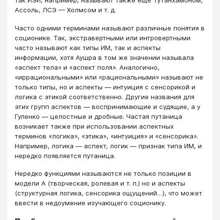
так ИЭИ, например, называют также еще Тутанхамоном,
Ассоль, ЛСЭ — Холмсом и т. д.
Часто одними терминами называют различные понятия в
соционике. Так, экстравертными или интровертными
часто называют как типы ИМ, так и аспекты
информации, хотя Аушра в том же значении называла
«аспект тела» и «аспект поля». Аналогично,
«иррациональными» или «рациональными» называют не
только типы, но и аспекты — интуиция с сенсорикой и
логика с этикой соответственно. Другие названия для
этих групп аспектов — воспринимающие и судящие, а у
Гуленко — целостные и дробные. Частая путаница
возникает также при использовании аспектных
терминов «логика», «этика», «интуиция» и «сенсорика».
Например, логика — аспект, логик — признак типа ИМ, и
нередко появляется путаница.
Нередко функциями называются не только позиции в
модели А (творческая, ролевая и т. п.) но и аспекты
(структурная логика, сенсорика ощущений…), что может
ввести в недоумение изучающего соционику.