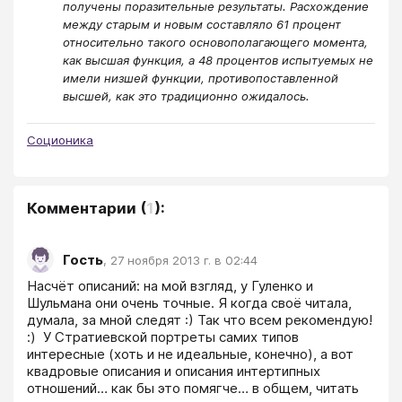
получены поразительные результаты. Расхождение
между старым и новым составляло 61 процент
относительно такого основополагающего момента,
как высшая функция, а 48 процентов испытуемых не
имели низшей функции, противопоставленной
высшей, как это традиционно ожидалось.
Соционика
Комментарии
(
1
):
Гость
,
27 ноября 2013 г. в 02:44
Насчёт описаний: на мой взгляд, у Гуленко и 
Шульмана они очень точные. Я когда своё читала, 
думала, за мной следят :) Так что всем рекомендую! 
:)  У Стратиевской портреты самих типов 
интересные (хоть и не идеальные, конечно), а вот 
квадровые описания и описания интертипных 
отношений… как бы это помягче… в общем, читать 