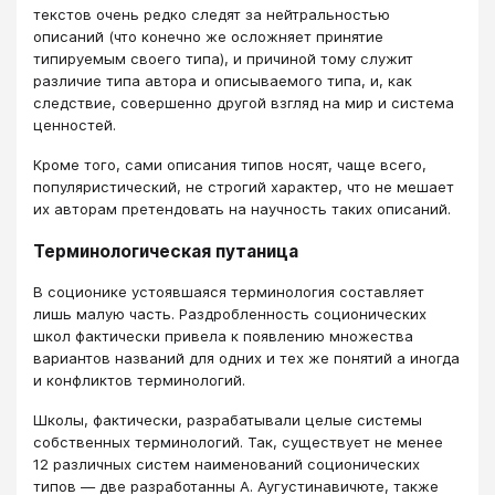
текстов очень редко следят за нейтральностью
описаний (что конечно же осложняет принятие
типируемым своего типа), и причиной тому служит
различие типа автора и описываемого типа, и, как
следствие, совершенно другой взгляд на мир и система
ценностей.
Кроме того, сами описания типов носят, чаще всего,
популяристический, не строгий характер, что не мешает
их авторам претендовать на научность таких описаний.
Терминологическая путаница
В соционике устоявшаяся терминология составляет
лишь малую часть. Раздробленность соционических
школ фактически привела к появлению множества
вариантов названий для одних и тех же понятий а иногда
и конфликтов терминологий.
Школы, фактически, разрабатывали целые системы
собственных терминологий. Так, существует не менее
12 различных систем наименований соционических
типов — две разработанны А. Аугустинавичюте, также