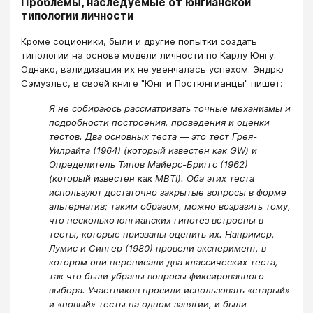
Проблемы, наследуемые от юнгианской
типологии личности
Кроме соционики, были и другие попытки создать
типологии на основе модели личности по Карлу Юнгу.
Однако, валидизация их не увенчалась успехом. Эндрю
Сэмуэльс, в своей книге "Юнг и Постюнгианцы" пишет:
Я не собираюсь рассматривать точные механизмы и
подробности построения, проведения и оценки
тестов. Два основных теста — это тест Грея-
Уилрайта (1964) (который известен как GW) и
Определитель Типов Майерс-Бриггс (1962)
(который известен как MBTI). Оба этих теста
используют достаточно закрытые вопросы в форме
альтернатив; таким образом, можно возразить тому,
что несколько юнгианских гипотез встроены в
тесты, которые призваны оценить их. Например,
Лумис и Сингер (1980) провели эксперимент, в
котором они переписали два классических теста,
так что были убраны вопросы фиксированного
выбора. Участников просили использовать «старый»
и «новый» тесты на одном занятии, и были