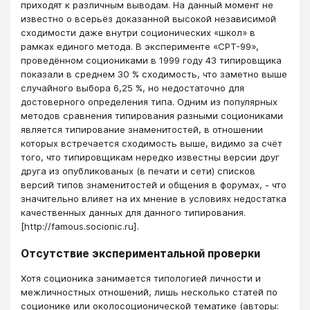
приходят к различным выводам. На данный момент не
известно о всерьёз доказанной высокой независимой
сходимости даже внутри соционических «школ» в
рамках единого метода. В эксперименте «СРТ-99»,
проведённом социониками в 1999 году 43 типировщика
показали в среднем 30 % сходимость, что заметно выше
случайного выбора 6,25 %, но недостаточно для
достоверного определения типа. Одним из популярных
методов сравнения типирования разными социониками
является типирование знаменитостей, в отношении
которых встречается сходимость выше, видимо за счёт
того, что типировщикам нередко известны версии друг
друга из опубликованых (в печати и сети) списков
версий типов знаменитостей и общения в форумах, - что
значительно влияет на их мнение в условиях недостатка
качественных данных для данного типирования.
[http://famous.socionic.ru].
Отсутствие экспериментальной проверки
Хотя соционика занимается типологией личности и
межличностных отношений, лишь несколько статей по
соционике или околосоционической тематике (авторы: