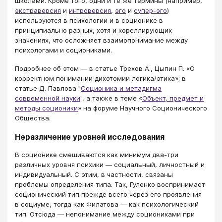
школами. Кроме того, одни и те же термины (например,
экстраверсия
и
интроверсия
,
эго
и
супер-эго
)
используются в психологии и в соционике в
принципиально разных, хотя и кореллирующих
значениях, что осложняет взаимопонимание между
психологами и социониками.
Подробнее об этом — в статье Трехов А., Цыпин П. «О
корректном понимании дихотомии логика/этика»; в
статье Д. Павлова "
Соционика и метадигма
современной науки
", а также в теме «
Объект, предмет и
методы соционики
» на форуме Научного Соционического
Общества.
Неразличение уровней исследования
В соционике смешиваются как минимум два-три
различных уровня психики — социальный, личностный и
индивидуальный. С этим, в частности, связаны
проблемы определения типа. Так, Гуленко воспринимает
соционический тип прежде всего через его проявления
в социуме, тогда как Филатова — как психологический
тип. Отсюда — непонимание между социониками при