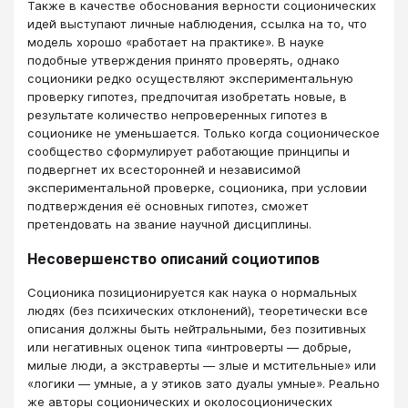
Также в качестве обоснования верности соционических
идей выступают личные наблюдения, ссылка на то, что
модель хорошо «работает на практике». В науке
подобные утверждения принято проверять, однако
соционики редко осуществляют экспериментальную
проверку гипотез, предпочитая изобретать новые, в
результате количество непроверенных гипотез в
соционике не уменьшается. Только когда соционическое
сообщество сформулирует работающие принципы и
подвергнет их всесторонней и независимой
экспериментальной проверке, соционика, при условии
подтверждения её основных гипотез, сможет
претендовать на звание научной дисциплины.
Несовершенство описаний социотипов
Cоционика позиционируется как наука о нормальных
людях (без психических отклонений), теоретически все
описания должны быть нейтральными, без позитивных
или негативных оценок типа «интроверты — добрые,
милые люди, а экстраверты — злые и мстительные» или
«логики — умные, а у этиков зато дуалы умные». Реально
же авторы соционических и околосоционических