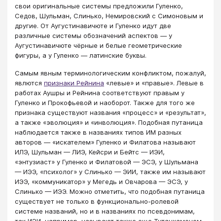
свои оригинальные системы предложили Гуленко,
Седов, Шульман, Слинько, Немировский с Симоновым и
другие. От Аугустинавичюте и Гуленко идут две
различные системы обозначений аспектов — у
Аугустинавичюте чёрные и белые геометрические
фигуры, а у Гуленко — латинские буквы.
Самым явным терминологическим конфликтом, пожалуй,
явлются
признаки Рейнина
«левые» и «правые». Левые в
работах Аушры и Рейнина соответствуют правым у
Гуленко и Прокофьевой и наоборот. Также для того же
признака существуют названия «процесс» и «результат»,
а также «эволюция» и «инволюция». Подобная путаница
наблюдается также в названиях типов ИМ разных
авторов — «искателем» Гуленко и Филатова называют
ИЛЭ, Шульман — ЛИЭ, Кейсри и Бейтс — ИЭИ,
«энтузиаст» у Гуленко и Филатовой — ЭСЭ, у Шульмана
— ИЭЭ, «психолог» у Слинько — ЭИИ, также им называют
ИЭЭ, «коммуникатор» у Мегедь и Овчарова — ЭСЭ, у
Слинько — ИЭЭ. Можно отметить, что подобная путаница
существует не только в функционально-ролевой
системе названий, но и в названиях по псевдонимам,