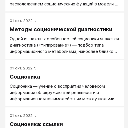
расположением соционических функций в модели А.
Между людьми с различными социотипами будут и
различные типы взаимоотношений, так как каждый
01 окт. 2022 г.
тип по своему воспринимает и обрабатывает
Методы соционической диагностики
информацию. Существует несколько типов
отношений между различными типами, они мало
Одной из важных особенностей соционики является
зависят от стремлений и желаний людей.
диагностика («типирование») — подбор типа
информационного метаболизма, наиболее близко
моделирующего проявления человека в различных
ситуациях. Можно выделить четыре основных
01 окт. 2022 г.
подхода к определению психотипа человека: с
Соционика
использованием соционических опросников;
соционическое интервью; по поведению; по
Соционика — учение о восприятии человеком
невербальным признакам; Следует заметить что
информации об окружающей реальности и
подходы не являются взаимоисключающими и
информационном взаимодействии между людьми (в
зачастую используются совместно.
более узком прикладном смысле — об одной из
сторон психологической совместимости),
01 окт. 2022 г.
ключевым понятием которой является «тип
Соционика: ссылки
информационного метаболизма» (социотип).