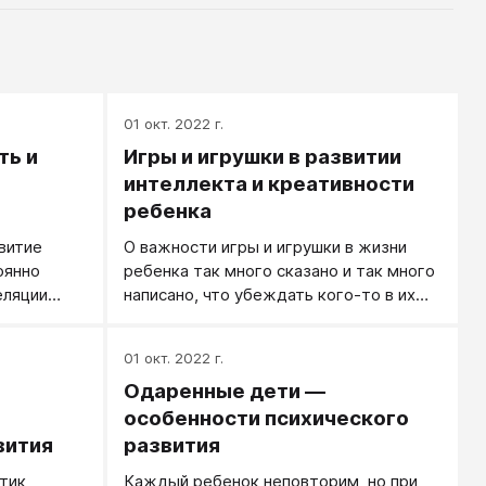
01 окт. 2022 г.
ть и
Игры и игрушки в развитии
интеллекта и креативности
ребенка
витие
О важности игры и игрушки в жизни
оянно
ребенка так много сказано и так много
еляции
написано, что убеждать кого-то в их
необходимости для развития ребенка
бенка,
нет никакого смысла. Все это
01 окт. 2022 г.
ия
правильно. Мы хотим подчеркнуть одну
Одаренные дети —
ижений.
особенность детской игры,
принципиально важную для развития
особенности психического
детского интеллекта и креативности.
вития
развития
Часто детская игра, как и игра
тик,
Каждый ребенок неповторим, но при
животного, выполняет функцию