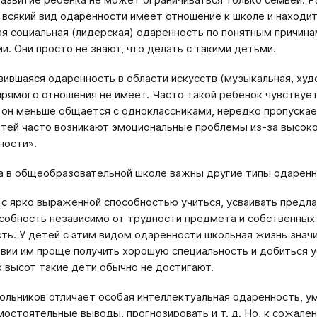
 всякий вид одаренности имеет отношение к школе и находит
я социальная (лидерская) одаренность по понятным причина
и. Они просто не знают, что делать с такими детьми.
вившаяся одаренность в области искусств (музыкальная, худ
прямого отношения не имеет. Часто такой ребенок чувствует
 он меньше общается с одноклассниками, нередко пропускает
етей часто возникают эмоциональные проблемы из-за высоко
ности».
а в общеобразовательной школе важны другие типы одаренн
 с ярко выраженной способностью учиться, усваивать предл
собность независимо от трудности предмета и собственных
ть. У детей с этим видом одаренности школьная жизнь значи
вии им проще получить хорошую специальность и добиться ус
 высот такие дети обычно не достигают.
ольников отличает особая интеллектуальная одаренность, ум
мостоятельные выводы, прогнозировать и т. д. Но, к сожален