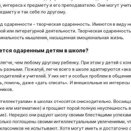
, интереса к предмету и его преподавателю. Они могут учить
едмету и так себе по другому.
д одаренности - творческая одаренность. Имеются в виду н
ой или литературной деятельности. Творческая одаренность 
гинальность мышления, насыщенная эмоциональная жизнь.
ется одаренным детям в школе?
 легче, чем любому другому ребенку. При этом у детей с к
ь разными. Пожалуй, легче всего в школе адаптируются «ак
родителей и учителей. У них нет и особых проблем в общении
ь, помочь, даже «дать списать». И внешкольные их интересы
ников.
нтеллектуалам» в школах относятся снисходительно. Восхищ
ке или математике) и прощают порой полную неуспешность в
ме). Нередко они радуют школу своими блестящими успехами
олько поглощены своими интеллектуальными увлечениями, чт
классников не испытывают. Хотя могут иметь и достаточно 