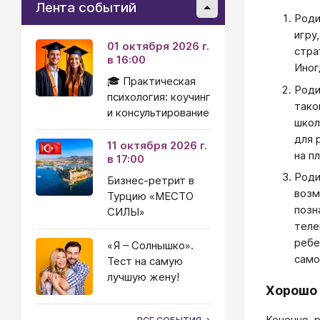
Лента событий
Роди
игру
01 октября 2026 г.
стра
в 16:00
Иног
🎓 Практическая
Роди
психология: коучинг
тако
и консультирование
школ
для 
11 октября 2026 г.
на п
в 17:00
Роди
Бизнес-ретрит в
возм
Турцию «МЕСТО
позн
СИЛЫ»
теле
ребе
«Я – Солнышко».
само
Тест на самую
лучшую жену!
Хорошо 
Конечно, 