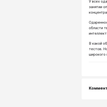
У всех од
занятии о
концентра
Одареннос
области т
интеллект
В какой о
тестов. Н
широкого 
Коммен