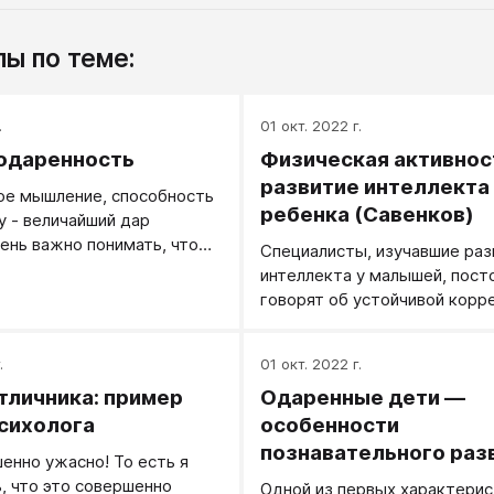
ы по теме:
.
01 окт. 2022 г.
одаренность
Физическая активнос
развитие интеллекта
ое мышление, способность
ребенка (Савенков)
у - величайший дар
ень важно понимать, что
Специалисты, изучавшие раз
 природа отмечает
интеллекта у малышей, пост
овека. Но так же очевидно
говорят об устойчивой корр
ои дары она поровну не
уровня развития мышления и
о-то награждает щедро, не
двигательной активности ре
кого-то обходит стороной.
.
01 окт. 2022 г.
прежде всего уровня развит
е принято называть того,
тличника: пример
Одаренные дети —
мышления и координации дв
о превосходит некие
сихолога
особенности
зможности, способности
познавательного раз
енно ужасно! То есть я
.
ь, что это совершенно
Одной из первых характерис