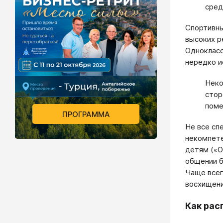
сред
Спортивны
высоких р
Однокласс
нередко и
Неко
стор
поме
ПРОГРАММА
Не все сп
некомпете
детям («О
общении б
Чаще всег
восхищени
Как рас