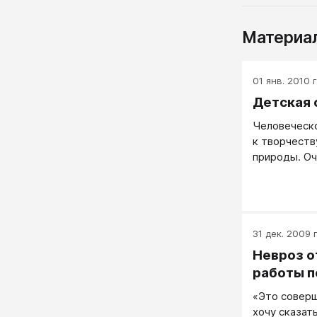
Материал
01 янв. 2010 г
Детская 
Человеческ
к творчеств
природы. Оч
даром этим
каждого чел
и то, что св
делит и ког
скупясь, а 
31 дек. 2009 г
Одаренным ж
Невроз о
чей дар явн
работы п
средние во
«Это соверш
большинства
хочу сказат