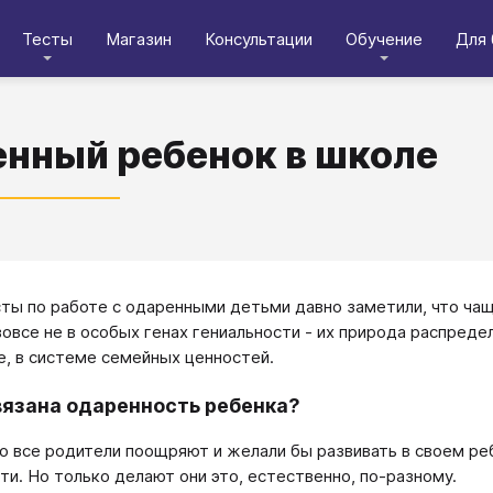
Тесты
Магазин
Консультации
Обучение
Для 
нный ребенок в школе
ты по работе с одаренными детьми давно заметили, что чащ
вовсе не в особых генах гениальности - их природа распред
, в системе семейных ценностей.
вязана одаренность ребенка?
 все родители поощряют и желали бы развивать в своем ре
ти. Но только делают они это, естественно, по-разному.