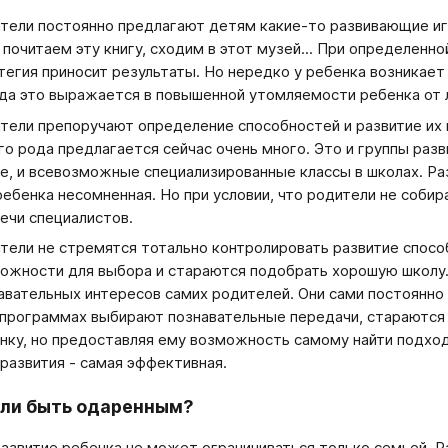
тели постоянно предлагают детям какие-то развивающие игр
, почитаем эту книгу, сходим в этот музей... При определенн
тегия приносит результаты. Но нередко у ребенка возникает
да это выражается в повышенной утомляемости ребенка от 
тели препоручают определение способностей и развитие их 
го рода предлагается сейчас очень много. Это и группы разв
е, и всевозможные специализированные классы в школах. Ра
ребенка несомненная. Но при условии, что родители не соби
лечи специалистов.
тели не стремятся тотально контролировать развитие спосо
ожности для выбора и стараются подобрать хорошую школу. 
авательных интересов самих родителей. Они сами постоянно 
программах выбирают познавательные передачи, стараются п
нку, но предоставляя ему возможность самому найти подход
развития - самая эффективная.
ли быть одаренным?
развитие ребенка не может ограничиваться только семьей. Р