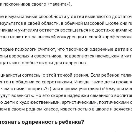
и поклонников своего «таланта»).
е и музыкальные способности у детей выявляются достаточн
езультатов в своей области, в обычной массовой школе они п
никам и учителям остается восхищаться их достижениями и
спытывают из-за высокой конкуренции в своей «профессиона
торые психологи считают, что творчески одаренные дети в 
оны взрослых и сверстников, подвергаются насмешкам и чуть
щать их в особые школы для одаренных.
ециалисты согласны с этой точкой зрения. Если ребенок талан
нтен в общении со сверстниками. Иногда такие дети проя
 чем с ними говорить?») или к своим учителям («Чему они ме
удут возникать. Но это скорее издержки семейного воспитан
о дети с художественными, артистическими, поэтическими
ем в своем родном классе, известностью в школе и всяческ
познать одаренность ребенка?