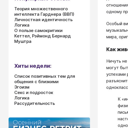
отношения
Теория множественного
одному пр
интеллекта Гарднера (ВВП)
Личностная идентичность
Особый ви
Логика
музыкальн
О пользе самокритики
Кеттел, Рэймонд Бернард
мира, ори
Муштра
Как жив
Ничуть не
Хиты недели:
могут быт
успехами 
Список позитивных тем для
разъяснит
общения с близкими
Эгоизм
однокласс
Секс и подросток
Логика
К «и
Рассудительность
физи
пись
наст
одно