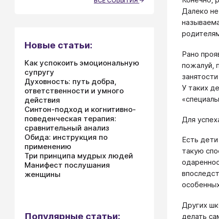
ВСЕ СОБЫТИЯ
Далеко не
называема
родителям
Новые статьи:
Рано проя
Как успокоить эмоциональную
пожалуй, 
супругу
занятости
Духовность: путь добра,
У таких д
ответственности и умного
«специаль
действия
Синтон-подход и когнитивно-
поведенческая терапия:
Для успех
сравнительный анализ
Обида: инструкция по
Есть дети
применению
такую спо
Три принципа мудрых людей
одареннос
Манифест послушания
впоследст
женщины
особенных
Других шк
Популярные статьи:
делать са