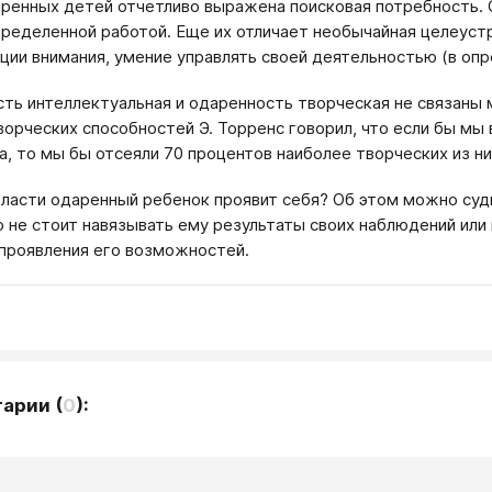
аренных детей отчетливо выражена поисковая потребность.
пределенной работой. Еще их отличает необычайная целеуст
ции внимания, умение управлять своей деятельностью (в опр
ть интеллектуальная и одаренность творческая не связаны
ворческих способностей Э. Торренс говорил, что если бы мы
а, то мы бы отсеяли 70 процентов наиболее творческих из ни
бласти одаренный ребенок проявит себя? Об этом можно суд
о не стоит навязывать ему результаты своих наблюдений или
проявления его возможностей.
тарии
(
0
):