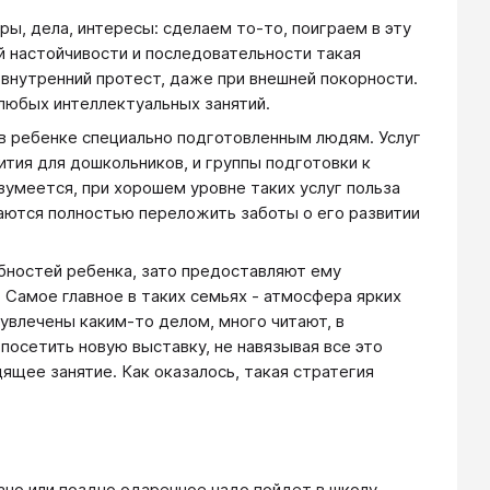
ы, дела, интересы: сделаем то-то, поиграем в эту
ой настойчивости и последовательности такая
 внутренний протест, даже при внешней покорности.
любых интеллектуальных занятий.
в ребенке специально подготовленным людям. Услуг
ития для дошкольников, и группы подготовки к
зумеется, при хорошем уровне таких услуг польза
раются полностью переложить заботы о его развитии
бностей ребенка, зато предоставляют ему
Самое главное в таких семьях - атмосфера ярких
увлечены каким-то делом, много читают, в
осетить новую выставку, не навязывая все это
ящее занятие. Как оказалось, такая стратегия
ано или поздно одаренное чадо пойдет в школу.