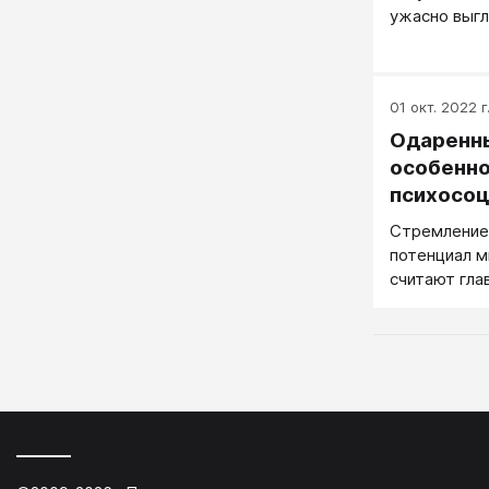
ужасно выгл
энергично с
одетая жен
01 окт. 2022 г
Одаренн
особенн
психосоц
Стремление 
потенциал м
считают гл
мотивом тво
Гольдстейн, 
связи естес
ростки данн
проявляются
поддержива