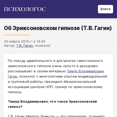
Войти
Об Эриксоновском гипнозе (Т.В. Гагин)
20 марта 2010 г. в 14:24
Автор:
Т.В. Гагин
, психолог
По поводу удивительного и для многих таинственного
эриксоновского гипноза очень просто и доходчиво
рассказывает в своем интервью
Тимур Владимирович
Гагин
, психолог с многолетним опытом индивидуальной
и групповой работы, президент Межрегиональной
ассоциации центров НЛП, тренер по эриксоновскому
гипнозу.
Тимур Владимирович, что такое Эриксоновский
гипноз?
Т.В. Гагин: Милтон Эриксон ― это гипнотизер, психиатр,