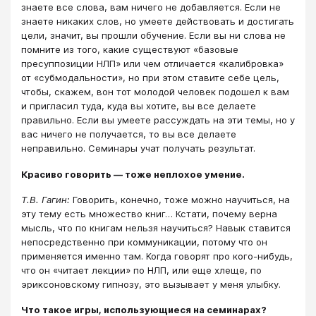
знаете все слова, вам ничего не добавляется. Если не
знаете никаких слов, но умеете действовать и достигать
цели, значит, вы прошли обучение. Если вы ни слова не
помните из того, какие существуют «базовые
пресуппозиции НЛП» или чем отличается «калибровка»
от «субмодальности», но при этом ставите себе цель,
чтобы, скажем, вон тот молодой человек подошел к вам
и пригласил туда, куда вы хотите, вы все делаете
правильно. Если вы умеете рассуждать на эти темы, но у
вас ничего не получается, то вы все делаете
неправильно. Семинары учат получать результат.
Красиво говорить ― тоже неплохое умение.
Т.В. Гагин:
Говорить, конечно, тоже можно научиться, на
эту тему есть множество книг… Кстати, почему верна
мысль, что по книгам нельзя научиться? Навык ставится
непосредственно при коммуникации, потому что он
применяется именно там. Когда говорят про кого-нибудь,
что он «читает лекции» по НЛП, или еще хлеще, по
эриксоновскому гипнозу, это вызывает у меня улыбку.
Что такое игры, использующиеся на семинарах?