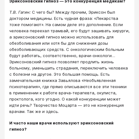
Эриксоновский гипноз ― это конкуренция медикам?
Т.В. Гагин:
С чего бы? Между прочим, Эриксон был
доктором медицины. Есть чудная фраза: «Лекарства
тоже
помогают». На самом деле это дополнение. Если
человека переехал трамвай, его будут зашивать хирурги,
а эриксоновский гипноз можно использовать для
обезболивания или хотя бы для снижения дозы
обезболивающих средств. С онкологическим больным
будут работать, соответственно, врачи-онкологи…
Эриксоновский гипноз позволяет продлить жизнь
больному, уменьшить страдания, переключить человека
с болезни на другое. Это большая помощь. Есть
замечательная книжка Завьялова «Необъявленная
психотерапия», где прямо описываются все эти техники
в применении к работе врача-терапевта, окулиста,
проктолога, кого угодно. О какой конкуренции может
идти речь? Творчество Моцарта ― это не конкуренция
врачам. Так же и здесь.
И часто наши врачи используют эриксоновский
гипноз?