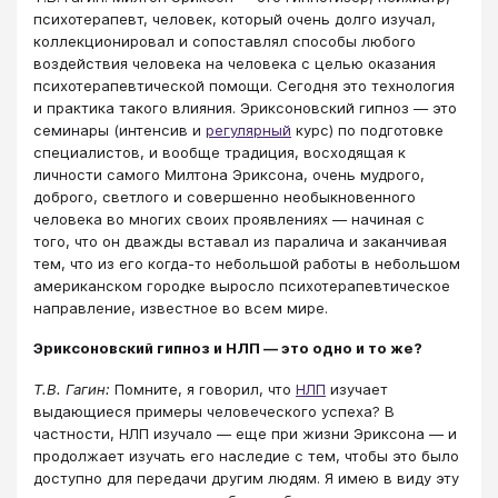
психотерапевт, человек, который очень долго изучал,
коллекционировал и сопоставлял способы любого
воздействия человека на человека с целью оказания
психотерапевтической помощи. Сегодня это технология
и практика такого влияния. Эриксоновский гипноз ― это
семинары (интенсив и
регулярный
курс) по подготовке
специалистов, и вообще традиция, восходящая к
личности самого Милтона Эриксона, очень мудрого,
доброго, светлого и совершенно необыкновенного
человека во многих своих проявлениях ― начиная с
того, что он дважды вставал из паралича и заканчивая
тем, что из его когда-то небольшой работы в небольшом
американском городке выросло психотерапевтическое
направление, известное во всем мире.
Эриксоновский гипноз и НЛП ― это одно и то же?
Т.В. Гагин:
Помните, я говорил, что
НЛП
изучает
выдающиеся примеры человеческого успеха? В
частности, НЛП изучало ― еще при жизни Эриксона ― и
продолжает изучать его наследие с тем, чтобы это было
доступно для передачи другим людям. Я имею в виду эту