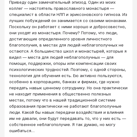
Приведу один замечательный эпизод. Один из моих
коллег ― настоятель православного монастыря ―
специалист в области НЛП и эриксоновского гипноза. Из
лучших побуждений он занимается со своими монахами.
Поскольку он работает с ними хорошо и добросовестно,
они уходят из монастыря. Почему? Потому, что люди,
достигающие определенного уровня личностного
благополучия, в местах для людей неблагополучных не
остаются. А большинство школ и монастырей, которые я
видел ― места для людей неблагополучных — для
помощи, поддержки, опоры или компенсации своих
психологических трудностей. Поэтому, с одной стороны,
технология для обучения есть. Ею активно пользуются,
особенно в корпорациях, банках и фирмах, где нужно
передать навык ценному сотруднику. Но она практически
не находит применения в общественно полезных
местах, потому что в нашей традиционной системе
образования практически не работают благополучные
люди. Какой бы навык передачи воздействия и влияния
им не давали, они будут передавать то, что у них есть ―
собственное неблагополучие. Я так думаю, но могу
ошибаться…