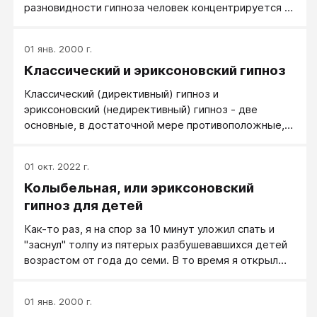
разновидности гипноза человек концентрируется на
своих внутренних переживаниях и на время
перестает воспринимать окружающую реальность,
01 янв. 2000 г.
незаметно для себя входит в транс. Внешне это
Классический и эриксоновский гипноз
выглядит так, будто человек «находится не здесь»:
взгляд обращен «внутрь себя», дыхание замедлено,
Классический (директивный) гипноз и
тело расслаблено.
эриксоновский​ (недирективный) гипноз - две
основные, в достаточной мере противоположные,
разновидности гипноза. Имеются данные, что
сторонники директивного гипноза плохо поддаются
01 окт. 2022 г.
эриксоновскому гипнозу, и наоборот: любители
Колыбельная, или эриксоновский
эриксоновского гипноза активно сопротивляются и
не поддаются гипнозу директивному. Похоже, тут
гипноз для детей
работает уже идеология: "Не будет подчиняться
Как-то раз, я на спор за 10 минут уложил спать и
чужим!"
"заснул" толпу из пятерых разбушевавшихся детей
возрастом от года до семи. В то время я открыл
для себя и энергично изучал эриксоновский гипноз и
пробовал его на разных безобидно-полезных
01 янв. 2000 г.
примерах. Мы тогда были на дне рождении, все