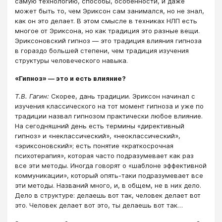
самую технологию, способы, особенности, и даже
может быть то, чем Эриксон сам занимался, но не знал,
как он это делает. В этом смысле в техниках НЛП есть
многое от Эриксона, но как традиция это разные вещи.
Эриксоновский гипноз ― это традиция влияния гипноза
в гораздо большей степени, чем традиция изучения
структуры человеческого навыка.
«Гипноз» ― это и есть влияние?
Т.В. Гагин:
Скорее, дань традиции. Эриксон начинал с
изучения классического на тот момент гипноза и уже по
традиции назвал гипнозом практически любое влияние.
На сегодняшний день есть термины «директивный
гипноз» и «неклассический», «неоклассический»,
«эриксоновский»; есть понятие «краткосрочная
психотерапия», которая часто подразумевает как раз
все эти методы. Иногда говорят о «шаблоне эффективной
коммуникации», который опять-таки подразумевает все
эти методы. Названий много, и, в общем, не в них дело.
Дело в структуре: делаешь вот так, человек делает вот
это. Человек делает вот это, ты делаешь вот так…