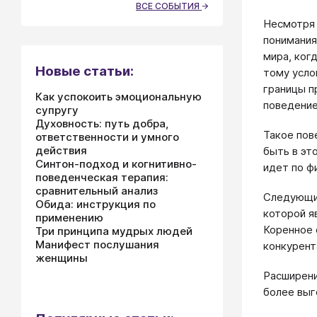
ВСЕ СОБЫТИЯ
Несмотря 
понимания
мира, ког
Новые статьи:
тому усло
границы п
Как успокоить эмоциональную
поведение
супругу
Духовность: путь добра,
Такое пов
ответственности и умного
действия
быть в эт
Синтон-подход и когнитивно-
идет по ф
поведенческая терапия:
сравнительный анализ
Следующий
Обида: инструкция по
которой я
применению
Коренное 
Три принципа мудрых людей
Манифест послушания
конкурент
женщины
Расширени
более выг