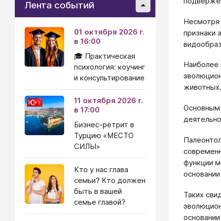
подвержен
Лента событий
Несмотря 
01 октября 2026 г.
признаки 
в 16:00
видообраз
🎓 Практическая
Наиболее 
психология: коучинг
эволюцион
и консультирование
животных
11 октября 2026 г.
Основным 
в 17:00
деятельно
Бизнес-ретрит в
Турцию «МЕСТО
Палеонтол
СИЛЫ»
современн
функции м
Кто у нас глава
основании
семьи? Кто должен
быть в вашей
Таких сви
семье главой?
эволюцион
основании