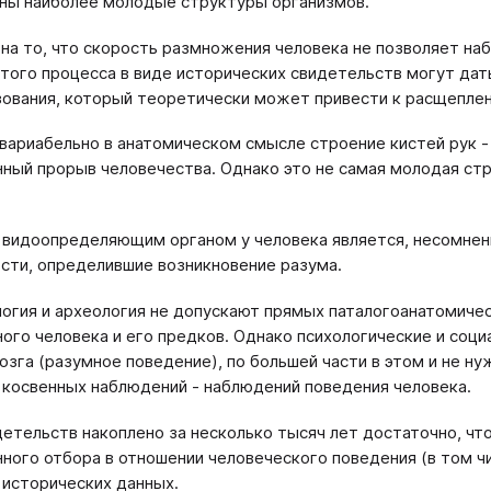
ы наиболее молодые структуры организмов.
на то, что скорость размножения человека не позволяет на
этого процесса в виде исторических свидетельств могут д
ования, который теоретически может привести к расщеплен
вариабельно в анатомическом смысле строение кистей рук 
ный прорыв человечества. Однако это не самая молодая стр
.
видоопределяющим органом у человека является, несомненн
сти, определившие возникновение разума.
огия и археология не допускают прямых паталогоанатомичес
ого человека и его предков. Однако психологические и соц
озга (разумное поведение), по большей части в этом и не н
 косвенных наблюдений - наблюдений поведения человека.
детельств накоплено за несколько тысяч лет достаточно, ч
ного отбора в отношении человеческого поведения (в том ч
 исторических данных.