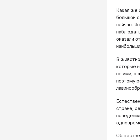
Какая же 
большой с
сейчас. Я
наблюдать
оказали о
наибольши
В животно
которые н
не ими, а
поэтому р
лавинообр
Естествен
стране, р
поведения
одновреме
Обществен