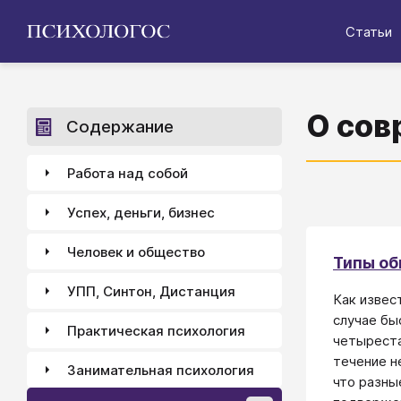
Статьи
О сов
Содержание
Работа над собой
Успех, деньги, бизнес
Человек и общество
Типы об
УПП, Синтон, Дистанция
Как извес
случае бы
Практическая психология
четыреста
течение н
Занимательная психология
что разны