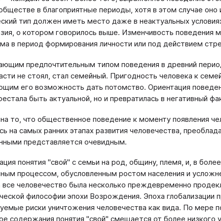
обществе в благоприятные периоды, хотя в этом случае оно
ский тип должен иметь место даже в неактуальных условия
зия, о котором говорилось выше. Изменчивость поведения 
ма в период формирования личности или под действием стр
ющим предпочтительным типом поведения в древний период 
асти не стоял, стал семейный. Пригодность человека к сем
щим его возможность дать потомство. Ориентация поведен
рестала быть актуальной, но и превратилась в негативный фа
на то, что общественное поведение к моменту появления че
сь на самых ранних этапах развития человечества, преобла
нными представляется очевидным.
ация понятия "свой" с семьи на род, общину, племя, и, в бол
ным процессом, обусловленным ростом населения и усложн
а все человечество была несколько преждевременно продек
ческой философии эпохи Возрождения. Эпоха глобализации 
уемые риски уничтожения человечества как вида. По мере 
е содержания понятия "свой" смещается от более низкого у