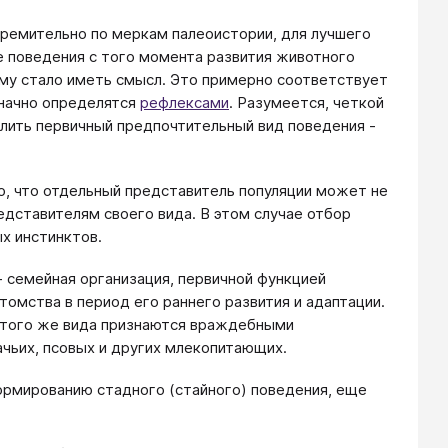
тремительно по меркам палеоистории, для лучшего
е поведения с того момента развития животного
му стало иметь смысл. Это примерно соответствует
значно определятся
рефлексами
. Разумеется, четкой
елить первичный предпочтительный вид поведения -
о, что отдельный представитель популяции может не
едставителям своего вида. В этом случае отбор
ых инстинктов.
семейная организация, первичной функцией
томства в период его раннего развития и адаптации.
и того же вида признаются враждебными
ачьих, псовых и других млекопитающих.
формированию стадного (стайного) поведения, еще