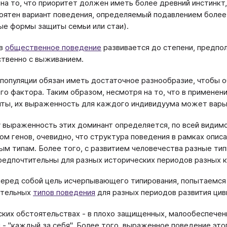
на то, что приоритет должен иметь более древний инстинкт,
оятен вариант поведения, определяемый подавлением более 
е формы защиты семьи или стаи).
ов
общественное поведение
развивается до степени, предпо
твенно с выживанием.
популяции обязан иметь достаточное разнообразие, чтобы о
го фактора. Таким образом, несмотря на то, что в примене
ты, их выраженность для каждого индивидуума может варьи
 выраженность этих доминант определяется, по всей видимос
ом генов, очевидно, что структура поведения в рамках опи
м типам. Более того, с развитием человечества разные типы
редпочтительны для разных исторических периодов разных к
перед собой цель исчерпывающего типирования, попытаемся
ительных
типов поведения
для разных периодов развития цив
ских обстоятельствах - в плохо защищенных, малообеспече
 - "каждый за себя". Более того, выраженное поведение эт