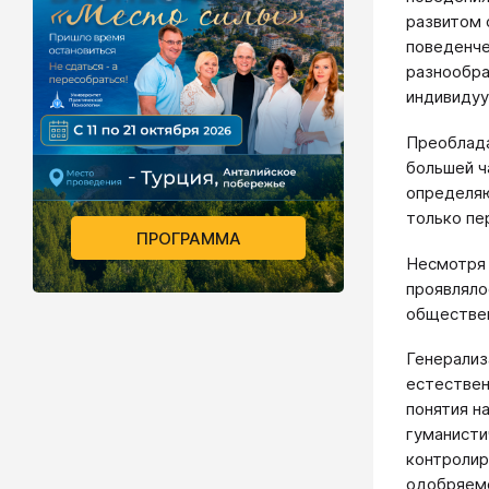
развитом 
поведенче
разнообра
индивидуу
Преоблада
большей ч
определяю
только пе
ПРОГРАММА
Несмотря 
проявляло
обществе
Генерализ
естествен
понятия н
гуманисти
контролир
одобряемо