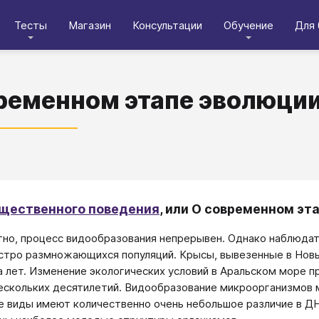
Тесты
Магазин
Консультации
Обучение
Для 
ременном этапе эволюции
щественного поведения
, или О современном эт
тно, процесс видообразования непрерывен. Однако наблюдат
стро размножающихся популяций. Крысы, вывезенные в Новы
 лет. Изменение экологических условий в Аральском море п
ескольких десятилетий. Видообразование микроорганизмов
е виды имеют количественно очень небольшое различие в ДН