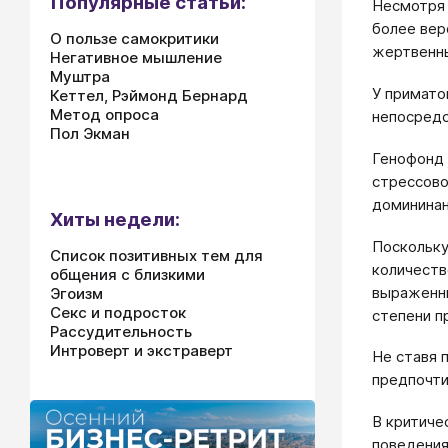
Популярные статьи:
Несмотря 
более вер
О пользе самокритики
жертвенны
Негативное мышление
Муштра
У примат
Кеттел, Рэймонд Бернард
Метод опроса
непосредс
Пол Экман
Генофонд 
стрессово
домининан
Хиты недели:
Поскольку
Список позитивных тем для
количеств
общения с близкими
выраженны
Эгоизм
Секс и подросток
степени п
Рассудительность
Интроверт и экстраверт
Не ставя 
предпочт
В критиче
поведения