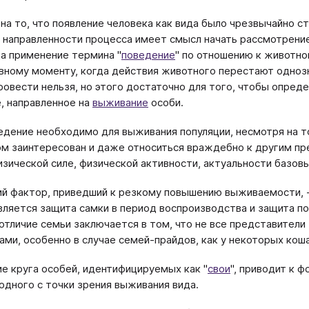
на то, что появление человека как вида было чрезвычайно с
 направленности процесса имеет смысл начать рассмотрени
да применение термина "
поведение
" по отношению к животно
вному моменту, когда действия животного перестают одно
ровести нельзя, но этого достаточно для того, чтобы опред
, направленное на
выживание
особи.
едение необходимо для выживания популяции, несмотря на т
ом заинтересован и даже относиться враждебно к другим пр
изической силе, физической активности, актуальности базов
 фактор, приведший к резкому повышению выживаемости, - 
вляется защита самки в период воспроизводства и защита по
отличие семьи заключается в том, что не все представител
ами, особенно в случае семей-прайдов, как у некоторых кош
е круга особей, идентифицируемых как "
свои
", приводит к 
одного с точки зрения выживания вида.