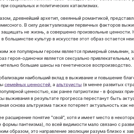
 при социальных и политических катаклизмах.
азом, древнейший архетип, овеянный романтикой, представл
миссного. В силу деактуализации первичных факторов выжи
защищать не жизнь, а совершенно произвольные ценности. 
 в большинстве культур в искусстве этот образ остается не
ким же популярным героем является примерный семьянин, 
браз героя-одиночки является сексуально привлекательным, 
чительно большие шансы на генетическое воспроизводство.
лобализации наибольший вклад в выживание и повышение бла
ты
семейных ценностей
, а
альтруисты
(в менее развитых стра
популярной ценностью, как ранее патриотизм - в формах прин
сы выживания в результате прогресса перестанут быть актуа
вная основа альтруизма также потеряет актуальность как н
е расширение понятие "свой", хотя и имеет место в некотор
 формы пантеизма), по всей видимости мало связано с разви
аким образом, это направление эволюции разума близко к за