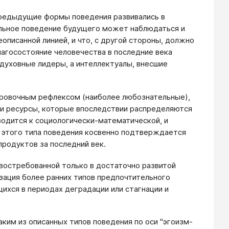
редыдущие формы поведения развивались в
ельное поведение будущего может наблюдаться и
еописанной линией, и что, с другой стороны, должно
лагосостояние человечества в последние века
 духовные лидеры, а интеллектуалы, внесшие
ировочным рефлексом (наиболее любознательные),
 и ресурсы, которые впоследствии распределяются
водится к социологически-математической, и
 этого типа поведения косвенно подтверждается
продуктов за последний век.
востребованной только в достаточно развитой
зация более ранних типов предпочтительного
щихся в периодах деградации или стагнации и
аким из описанных типов поведения по оси "эгоизм-