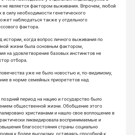
 и не является фактором выживания. Впрочем, любой
х в силу необходимости генетического
может наблюдаться также у отдельного
ессового фактора.
истории, когда вопрос личного выживания по
ейной жизни была основным фактором,
ия на удовлетворение базовых инстинктов не
ктор отбора.
ловечества уже не было новостью и, по-видимому,
дание в норме семейных приорететов над
ее поздний период на нацию и государство было
ением общественной жизни. Обобщение этого
лалировано христианами и нашло свое воплощение в
практически ликвидировала воспринимаемые и
повышения благосостояния страны социально
ровня к более высокому, оставаясь способной к