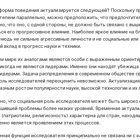
форма поведения актуализируется следующей? Поскольку п
тепени параллельно, можно предположить, что предпочтит
сно, что оно, с одной стороны, не должно быть связано с выш
ся его прогрессивное влияние. Наиболее яркое влияние на б
тнюдь не сильные агрессивные личности и не социальные или
й вклад в прогресс науки и техники.
м мире их аналогами являются особи с выраженным ориент
икогда не являются лидерами. Именно они находят убежища
 лидерами. Задача распределения в современном обществе с
оль исследователей переоценить невозможно. Актуализация
азным ростом популярности науки, высокой технологии и их 
но, что социальная роль исследователя может быть широко 
ешившей проблемы более низких уровней. Временная актуали
 (патриотизм, религиозность) характерна для стран, находя
нно является проявлением этих процессов.
ная функция исследователя принципиально не связана ни с к