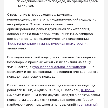
психодинамического подхода, но фрейдизм здесь
ни при чем.
Стремление к превосходству, комплекс
неполноценности - это психодинамический подход, но
не фрейдизм. Отечественная личностно-
ориентированная реконструктивная психотерапия,
основанная на психологии отношений В.Н.Мясищева -
разновидность психодинамической психотерапии.
Экзистенциально-гуманистическая психотерапия
-
аналогично.
Психодинамический подход - не синоним бесспорного.
Разговоры о прошлых жизнях и их влиянии на вашу
жизнь сегодня (
трансперсональная психология
) -- не
фрейдизм и не психоанализ, но вариант очень спорного
психодинамического подхода.
В психоаналитическом и психодинамическом подходе
работали К.Юнг, А.Адлер, О.Ранк, Г.Салливан,
К. Хорни
,
Э.Фромм и очень многие другие. Сегодня в практической
психологии в рамках этих подходов работают (среди
наиболее известных школ и направлений)
транзактный