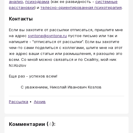
анализ
,
психодрама
(как ее развидность -
системные
расстановки
) и
телесно-ориентированная психотерапия
.
Контакты
Если вы захотите от рассылки отписаться, пришлите мне
на адрес
syntone@syntone.ru
пустое письмо или так и
напишите - "отписаться от рассылки". Если вы захотите
чем-то сами поделиться с коллегами, шлите мне на этот
же адрес ваши статьи или размышления, я разошлю это
всем. Со мной можно связаться и по Скайпу, мой ник
N.I.Kozlov
Еще раз - успехов всем!
С уважением, Николай Иванович Козлов
Рассылка
Архив
Комментарии
(
4
):