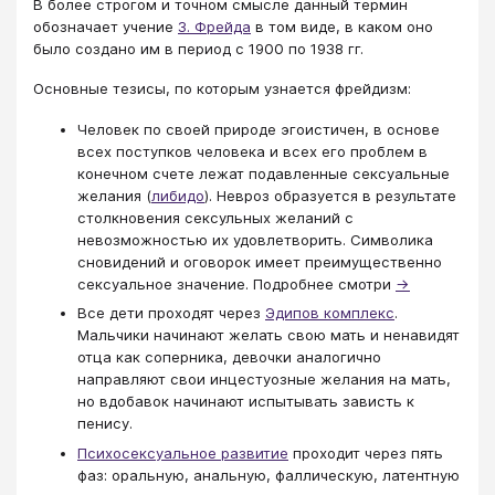
В более строгом и точном смысле данный термин
обозначает учение
З. Фрейда
в том виде, в каком оно
было создано им в период с 1900 по 1938 гг.
Основные тезисы, по которым узнается фрейдизм:
Человек по своей природе эгоистичен, в основе
всех поступков человека и всех его проблем в
конечном счете лежат подавленные сексуальные
желания (
либидо
). Невроз образуется в результате
столкновения сексульных желаний с
невозможностью их удовлетворить. Символика
сновидений и оговорок имеет преимущественно
сексуальное значение. Подробнее смотри
→
Все дети проходят через
Эдипов комплекс
.
Мальчики начинают желать свою мать и ненавидят
отца как соперника, девочки аналогично
направляют свои инцестуозные желания на мать,
но вдобавок начинают испытывать зависть к
пенису.
Психосексуальное развитие
проходит через пять
фаз: оральную, анальную, фаллическую, латентную