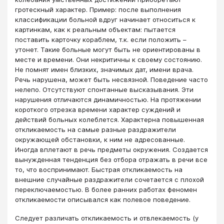
гротескный характер. Пример: после выполнения
классификации больной вдруг начинает относиться к
картинкам, как к реальным объектам: пытается
поставить карточку кораблем, т.к. если положить –
утонет. Такие больные могут быть не ориентированы в
месте и времени. Они некритичны к своему состоянию.
Не помнят имен близких, значимых дат, имени врача.
Речь нарушена, может быть несвязной. Поведение часто
нелепо. Отсутствуют спонтанные высказывания. Эти
нарушения отличаются динамичностью. На протяжении
короткого отрезка времени характер суждений и
действий больных колеблется. Характерна повышенная
откликаемость на самые разные раздражители
окружающей обстановки, к ним не адресованные.
Иногда вплетают в речь предметы окружения. Создается
вынужденная тенденция без отбора отражать в речи все
то, что воспринимают. Быстрая откликаемость на
внешние случайные раздражители сочетается с плохой
переключаемостью. В более ранних работах феномен
откликаемости описывался как полевое поведение.
Следует различать откликаемость и отвлекаемость (у