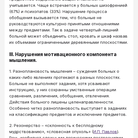
учитывается. Чаще встречается у больных шизофренией
(67%) и психопатов (33%). Нарушение процесса
обобщения вызывается тем, что больные не
руководствуются культурно принятыми отношениями
между предметами. Так в задаче четвертый-лишний
больной может объединить стол, кровать и шкаф назвав
их объемами ограниченными деревянными плоскостями.
III. Нарушения мотивационного компонента
мышления.
1. Разноплановость мышления – суждения больных о
каких-либо явлениях протекают в разных плоскостях.
Больные не выполняют задания, хотя усваивают
инструкцию, у них сохранны умственные операции
сравнения, различения, обобщения, отвлечения.
Действия больного лишены целенаправленности.
Особенно четко разноплановость выступает в заданиях
на классификацию предметов и исключение предметов.
2. Резонерство – «склонность к бесплодному
мудрствованию», «словесная опухоль» (
И.П. Павлов
).
Речь изобилует сложными логическими построениями,