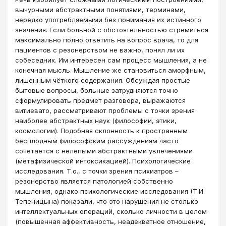
вычурными абстрактными понятиями, терминами,
нередко употребляемыми без понимания их истинного
значения. Если больной с обстоятельностью стремиться
максимально полно ответить на вопрос врача, то для
пациентов с резонерством не важно, понял ли их
собеседник. Им интересен сам процесс мышления, а не
конечная мысль. Мышление же становиться аморфным,
лишенным чёткого содержания. Обсуждая простые
бытовые вопросы, больные затрудняются точно
сформулировать предмет разговора, выражаются
витиевато, рассматривают проблемы с точки зрения
наиболее абстрактных наук (философии, этики,
космологии). Подобная склонность к пространным
бесплодным философским рассуждениям часто
сочетается с нелепыми абстрактными увлечениями
(метафизической интоксикацией). Психологические
исследования. Т.о., с точки зрения психиатров –
резонерство является патологией собственно
мышления, однако психологические исследования (Т.И.
Тепеницына) показали, что это нарушения не столько
интеллектуальных операций, сколько личности в целом
(повышенная аффективность, неадекватное отношение,