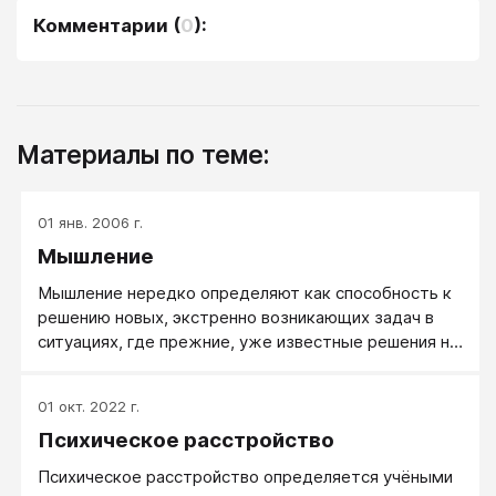
Комментарии
(
0
):
Материалы по теме:
01 янв. 2006 г.
Мышление
Мышление нередко определяют как способность к
решению новых, экстренно возникающих задач в
ситуациях, где прежние, уже известные решения не
срабатывают. Творческое и конструктивное,
развитое мышление действительно способно
01 окт. 2022 г.
справляться с такими задачами, но это не значит,
Психическое расстройство
что если кто-то не нашел творческого решения в
новой для него ситуации, у него мышление
Психическое расстройство определяется учёными
отсутствовало. В своих простейших формах