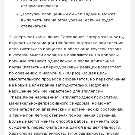
оттормаживаются.
Доступен обобщенный смысл задания, может
выполнять его на этом уровне, если не будет
отвлекаться.
2. Инертность мышления Проявления: заторможенность,
бедность ассоциаций. Наиболее выражено замедление
ассоциативного процесса в абсолютно «пустой голове,
в которой мысли вообще не появляются». На вопросы
больные отвечают односложно и после длительной
паузы (латентный период речевых реакций возрастает
по сравнению с нормой в 7-10 раз). Общая цель
мыслительного процесса сохраняется, но переключение
на новые цели крайне затруднительно. Подобное
нарушение обычно характерно для эпилепсии
("первичное нарушение"), эпилептойдной психопатии,
маниакально-депрессивного синдрома, но может
отмечаться при апатических и астенических состояниях,
а также при лёгких степенях помрачнения сознания.
Больные могут менять способа работы, изменять ход
суждений, переключаться на другой вид деятельности.
Характерна замедленность, тугоподвижность, плохая