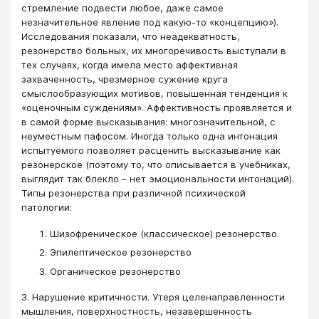
стремление подвести любое, даже самое
незначительное явление под какую-то «концепцию»).
Исследования показали, что неадекватность,
резонерство больных, их многоречивость выступали в
тех случаях, когда имела место аффективная
захваченность, чрезмерное сужение круга
смыслообразующих мотивов, повышенная тенденция к
«оценочным суждениям». Аффективность проявляется и
в самой форме высказывания: многозначительной, с
неуместным пафосом. Иногда только одна интонация
испытуемого позволяет расценить высказывание как
резонерское (поэтому то, что описывается в учебниках,
выглядит так блекло – нет эмоциональности интонаций).
Типы резонерства при различной психической
патологии:
Шизофреническое (классическое) резонерство.
Эпилептическое резонерство
Органическое резонерство
3. Нарушение критичности. Утеря целенаправленности
мышления, поверхностность, незавершенность