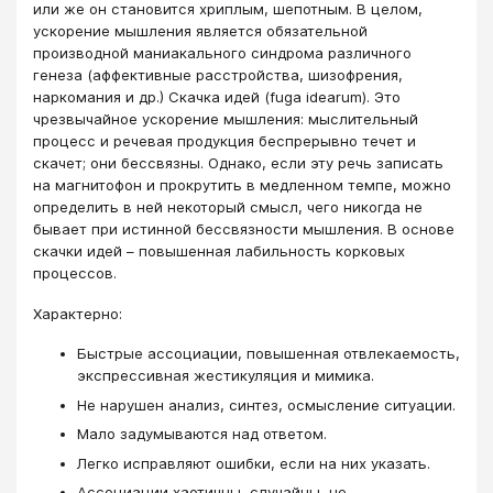
или же он становится хриплым, шепотным. В целом,
ускорение мышления является обязательной
производной маниакального синдрома различного
генеза (аффективные расстройства, шизофрения,
наркомания и др.) Скачка идей (fuga idearum). Это
чрезвычайное ускорение мышления: мыслительный
процесс и речевая продукция беспрерывно течет и
скачет; они бессвязны. Однако, если эту речь записать
на магнитофон и прокрутить в медленном темпе, можно
определить в ней некоторый смысл, чего никогда не
бывает при истинной бессвязности мышления. В основе
скачки идей – повышенная лабильность корковых
процессов.
Характерно:
Быстрые ассоциации, повышенная отвлекаемость,
экспрессивная жестикуляция и мимика.
Не нарушен анализ, синтез, осмысление ситуации.
Мало задумываются над ответом.
Легко исправляют ошибки, если на них указать.
Ассоциации хаотичны, случайны, не