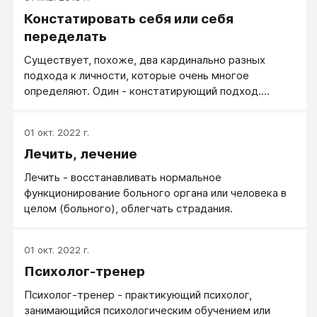
Констатировать себя или себя
переделать
Существует, похоже, два кардинально разных
подхода к личности, которые очень многое
определяют. Один - констатирующий подход.
Констатирующий подход предлагает воспринимать
личность как данность. Что есть - то есть. Если что
01 окт. 2022 г.
не устраивает - принять себя и на этом поставить
Лечить, лечение
точку.
Лечить - восстанавливать нормальное
функционирование больного органа или человека в
целом (больного), облегчать страдания.
01 окт. 2022 г.
Психолог-тренер
Психолог-тренер - практикующий психолог,
занимающийся психологическим обучением или