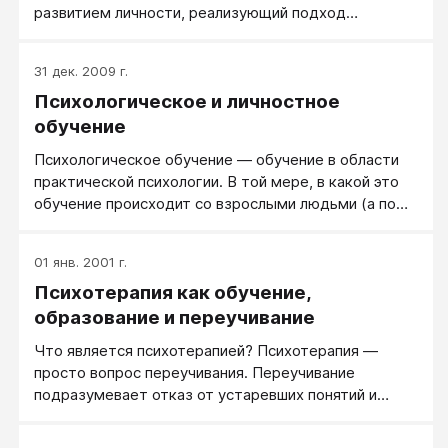
развитием личности, реализующий подход
здоровой психологии, нередко - психологии
развития. Специалист, называющий себя
31 дек. 2009 г.
психологом-тренером, обязан иметь
Психологическое и личностное
психологическое образование.
обучение
Психологическое обучение — обучение в области
практической психологии. В той мере, в какой это
обучение происходит со взрослыми людьми (а по
факту идет обучение именно взрослых людей)
психологическое обучение — синоним андрагогики.
01 янв. 2001 г.
Психотерапия как обучение,
образование и переучивание
Что является психотерапией? Психотерапия —
просто вопрос переучивания. Переучивание
подразумевает отказ от устаревших понятий и
знакомство с новыми и осуществимыми. Пациенты,
в некотором смысле, подобны студентам; они