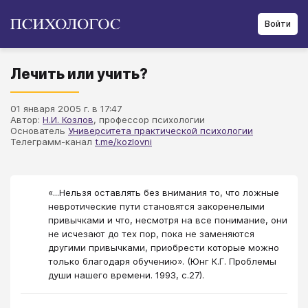
Войти
Лечить или учить?
01 января 2005 г. в 17:47
Автор:
Н.И. Козлов
, профессор психологии
Основатель
Университета практической психологии
Телеграмм-канал
t.me/kozlovni
«...Нельзя оставлять без внимания то, что ложные
невротические пути становятся закоренелыми
привычками и что, несмотря на все понимание, они
не исчезают до тех пор, пока не заменяются
другими привычками, приобрести которые можно
только благодаря обучению». (Юнг К.Г. Проблемы
души нашего времени. 1993, с.27).