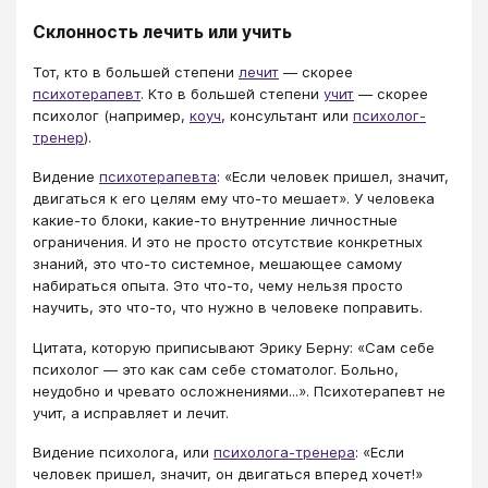
Склонность лечить или учить
Тот, кто в большей степени
лечит
— скорее
психотерапевт
. Кто в большей степени
учит
— скорее
психолог (например,
коуч
, консультант или
психолог-
тренер
).
Видение
психотерапевта
: «Если человек пришел, значит,
двигаться к его целям ему что-то мешает». У человека
какие-то блоки, какие-то внутренние личностные
ограничения. И это не просто отсутствие конкретных
знаний, это что-то системное, мешающее самому
набираться опыта. Это что-то, чему нельзя просто
научить, это что-то, что нужно в человеке поправить.
Цитата, которую приписывают Эрику Берну: «Сам себе
психолог — это как сам себе стоматолог. Больно,
неудобно и чревато осложнениями...». Психотерапевт не
учит, а исправляет и лечит.
Видение психолога, или
психолога-тренера
: «Если
человек пришел, значит, он двигаться вперед хочет!»