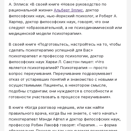
А. Эллиса: «В своей книге «Новое руководство по
рациональной жизни»
Альберт Эллис
, доктор
философских наук, нью-йоркский психолог, и Роберт А.
Харпер, доктор философских наук, говорят, что они
следуют «образовательной, а не психодинамической или
медицинской модели психотерапии».
В своей книге «Подготовьтесь, настройтесь на то, чтобы
сделать психотерапию успешной для Вас»
психотерапевт и профессор психологии, доктор
философских наук Харви Л. Сакстон пишет: «Что
является психотерапией? Психотерапия — просто
вопрос переучивания. Переучивание подразумевает
отказ от устаревших понятий и знакомство с новыми и
осуществимыми. Пациенты, в некотором смысле,
подобны студентам; они нуждаются в способности и
готовности участвовать в процессе переучивания».
В книге «Когда разговор недешев, или как найти
правильного врача, когда Вы не знаете, с чего начать»
психотерапевт Мэнди Афтел и доктор философских наук,
профессор Робин Лакофф говорят: «Терапия… — форма
образования. Поскольку так называемая психотерапия —