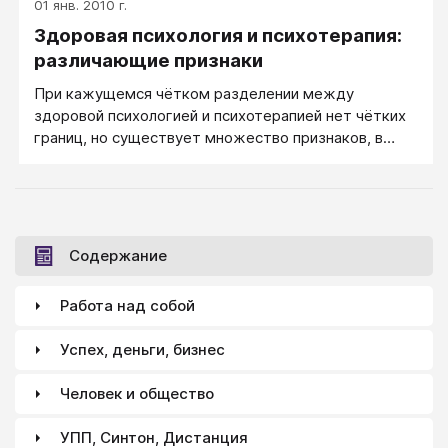
01 янв. 2010 г.
нуждаются в способности и готовности
Здоровая психология и психотерапия:
участвовать в процессе переучивания. Терапия… —
форма образования. Поскольку так называемая
различающие признаки
психотерапия — форма образования, а не терапия,
При кажущемся чётком разделении между
то Вам нужен не доктор или врач, а человек,
здоровой психологией и психотерапией нет чётких
квалифицированный для того, чтобы обучить Вас в
границ, но существует множество признаков, в
той области, в которой у Вас возникла трудность.
совокупности помогающих понять, происходит ли в
данном случае психотерапия или идёт обычная
психологическая практика.
Содержание
Работа над собой
Успех, деньги, бизнес
Человек и общество
УПП, Синтон, Дистанция