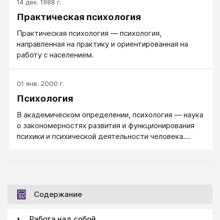
14 дек. 1988 г.
Практическая психология
Практическая психология — психология,
направленная на практику и ориентированная на
работу с населением.
01 янв. 2000 г.
Психология
В академическом определении, психология — наука
о закономерностях развития и функционирования
психики и психической деятельности человека.
Психология изучает внутренний, точнее жизненный
мир человека и причины поведения нормальных,
душевно здоровых людей. Психология ищет
научные объяснения, почему человек ведет себя
так или иначе.
Содержание
Работа над собой