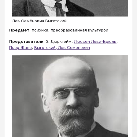
Лев Семёнович Выготский
Предмет:
психика, преобразованная культурой
Представители:
Э. Дюркгейм,
Люсьен Леви-Брюль
,
Пьер Жане
,
Выготский, Лев Семенович