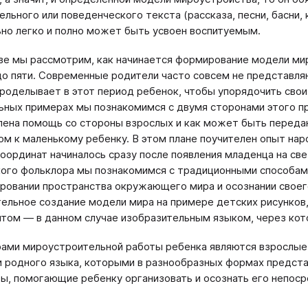
ельного или поведенческого текста (рассказа, песни, басни, 
но легко и полно может быть усвоен воспитуемым.
аве мы рассмотрим, как начинается формирование модели мир
до пяти. Современные родители часто совсем не представля
роделывает в этот период ребенок, чтобы упорядочить свои
ьных примерах мы познакомимся с двумя сторонами этого п
ена помощь со стороны взрослых и как может быть переда
м к маленькому ребенку. В этом плане поучителен опыт нар
оординат начиналось сразу после появления младенца на све
ого фольклора мы познакомимся с традиционными способам
ровании пространства окружающего мира и осознании своего
ельное создание модели мира на примере детских рисунков,
том ― в данном случае изобразительным языком, через кот
ами мироустроительной работы ребенка являются взрослые:
и родного языка, которыми в разнообразных формах предс
ы, помогающие ребенку организовать и осознать его непос