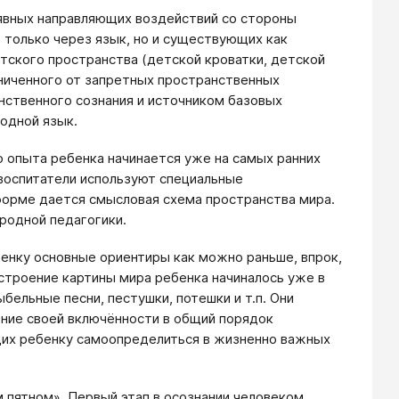
явных направляющих воздействий со стороны
 только через язык, но и существующих как
тского пространства (детской кроватки, детской
ниченного от запретных пространственных
ственного сознания и источником базовых
одной язык.
 опыта ребенка начинается уже на самых ранних
 воспитатели используют специальные
форме дается смысловая схема пространства мира.
родной педагогики.
енку основные ориентиры как можно раньше, впрок,
остроение картины мира ребенка начиналось уже в
ельные песни, пестушки, потешки и т.п. Они
ние своей включённости в общий порядок
ющих ребенку самоопределиться в жизненно важных
м пятном». Первый этап в осознании человеком