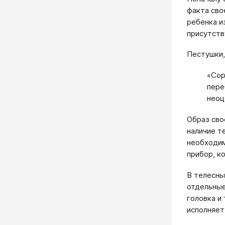
факта сво
ребенка и
присутств
Пестушки,
«Сор
пере
неоц
Образ сво
наличие т
необходим
прибор, к
В телесны
отдельные
головка и
исполняет