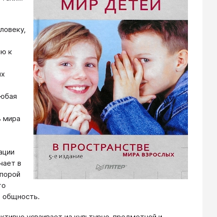
ловеку,
ию к
их
Любая
ь мира
ации
чает в
опорой
го
ю общность.
активно усваивает из культурно-предметной и