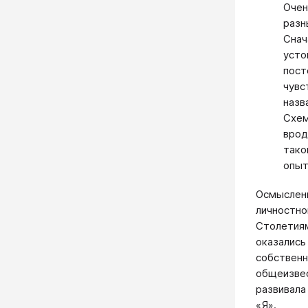
Очен
разн
Снач
усто
пост
чувс
назв
Схем
врод
тако
опыт
Осмыслени
личностно
Столетиям
оказались
собственн
общеизвес
развивала
«Я».