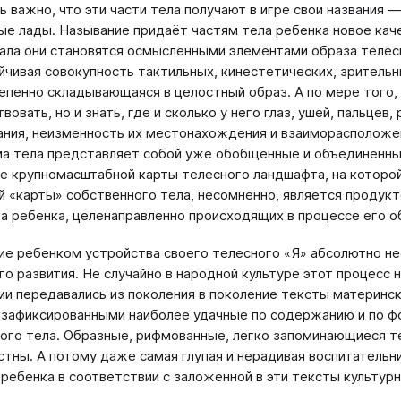
ь важно, что эти части тела получают в игре свои названия
ые лады. Называние придаёт частям тела ребенка новое кач
ала они становятся осмысленными элементами образа телесн
йчивая совокупность тактильных, кинестетических, зритель
епенно складывающаяся в целостный образ. А по мере того,
твовать, но и знать, где и сколько у него глаз, ушей, пальцев,
ания, неизменность их местонахождения и взаиморасположен
а тела представляет собой уже обобщенные и объединенные
е крупномасштабной карты телесного ландшафта, на которо
й «карты» собственного тела, несомненно, является продук
а ребенка, целенаправленно происходящих в процессе его о
е ребенком устройства своего телесного «Я» абсолютно не
го развития. Не случайно в народной культуре этот процесс 
и передавались из поколения в поколение тексты материнск
 зафиксированными наиболее удачные по содержанию и по ф
ого тела. Образные, рифмованные, легко запоминающиеся те
тны. А потому даже самая глупая и нерадивая воспитательни
 ребенка в соответствии с заложенной в эти тексты культу