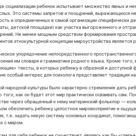
де социализации ребенок испытывает множество явных и не
слых. Это системы запретов и поощрений, выражающихся не
ость и опредмеченных в самой организации специфически де
аты, детской площадки) как участка выгороженного и отгра
рений. Не менее мощным средством формирования простран
ентов этнокультурной концепции мироустройства является р
ческое упорядочение непосредственного пространственного
воения им словаря и грамматики родного языка. Кроме того,
ющие» тексты, в которых ребенку в образной и доступной 
ане особый интерес для психолога представляет традиция на
ой народной культуры было характерно стремление дать реб
о того, как он будет этот мир практически осваивать сам. П
тве через обращенный к нему материнский фольклор ― колыб
ли обеспечить ребенку целостное мировосприятие и ощуще
я, т.е. задать некую систему основных координат, помога
х с миром.
сам для себя ребенок не существует, являясь как бы «слепы