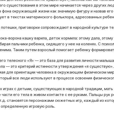
его существования в этом мире начинается через других люд
з фона окружающей жизни как значимую фигуру и назвав его
ует в текстах материнского фольклора, адресованных ребен
 потешки, приговорки сопровождают в народной культуре те
ока-ворона кашку варила, деток кормила: этому дала, этому
бирая пальчики ребенка, сидящего у нее на коленях. С психо
енима. Таким путем взрослый помогает ребенку формироват
его телесного «Я» ― это база для развития личности малыша 
ела ― это критерий истинности утверждения «я существую».
ая для ориентации человека в окружающем физическом мире
оторый все люди используют в процессе освоения физическо
х играх с детьми, существующих в народной традиции, мат
 части его тела в живом контакте с ее руками. Пальцы рук 
 т.д. становятся персонажами сюжетных игр, каждый из кот
 определенную игровую роль.