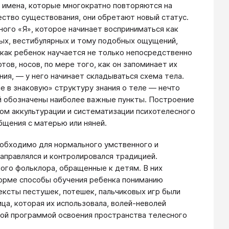
 ― имена, которые многократно повторяются на
ество существования, они обретают новый статус.
ого «Я», которое начинает восприниматься как
ных, вестибулярных и тому подобных ощущений,
 как ребенок научается не только непосредственно
 ртов, носов, по мере того, как он запоминает их
ия, ― у него начинает складываться схема тела.
 в знаковую» структуру знания о теле ― нечто
й обозначены наиболее важные пункты. Построение
том аккультурации и систематизации психотелесного
бщения с матерью или няней.
обходимо для нормального умственного и
направлялся и контролировался традицией.
ого фольклора, обращенные к детям. В них
орме способы обучения ребенка пониманию
ксты пестушек, потешек, пальчиковых игр были
ца, которая их использовала, волей-неволей
рной программой освоения пространства телесного