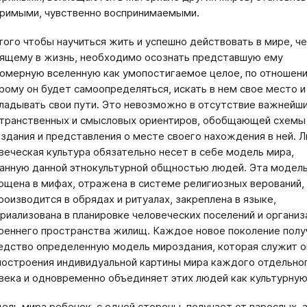
римыми, чувственно воспринимаемыми.
того чтобы научиться жить и успешно действовать в мире, че
ящему в жизнь, необходимо осознать представшую ему
омерную вселенную как умопостигаемое целое, по отношен
рому он будет самоопределяться, искать в нем свое место и
ладывать свои пути. Это невозможно в отсутствие важнейш
транственных и смысловых ориентиров, обобщающей схемы
здания и представления о месте своего нахождения в ней. 
веческая культура обязательно несет в себе модель мира,
анную данной этнокультурной общностью людей. Эта модел
ощена в мифах, отражена в системе религиозных верований,
роизводится в обрядах и ритуалах, закреплена в языке,
риализована в планировке человеческих поселений и организ
реннего пространства жилищ. Каждое новое поколение полу
едство определенную модель мироздания, которая служит 
построения индивидуальной картины мира каждого отдельно
века и одновременно объединяет этих людей как культурну
ель мира ребенок, с одной стороны, получает от взрослых, 