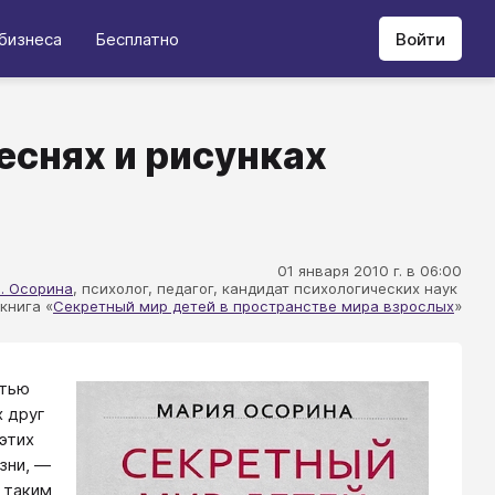
бизнеса
Бесплатно
Войти
еснях и рисунках
01 января 2010 г. в 06:00
. Осорина
, психолог, педагог, кандидат психологических наук
книга «
Секретный мир детей в пространстве мира взрослых
»
стью
 друг
этих
зни, ―
 таким