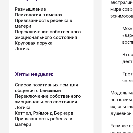
австралий
Размышление
мира совр
Психология в именах
эскимосов
Привязанность ребенка к
матери
Можн
Переключение собственного
«взр
эмоционального состояния
восп
Круговая порука
Логика
Втор
деят
Хиты недели:
Трет
чрез
Список позитивных тем для
общения с близкими
Модель ми
Переключение собственного
она каким
эмоционального состояния
их, опытн
Логика
Кеттел, Рэймонд Бернард
душевной 
Привязанность ребенка к
матери
Если же в
принципов