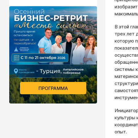
изобразит
максималь
В этой гл
трех лет 
которую п
показател
осуществл
обращенно
системы к
материнск
структури
ПРОГРАММА
самостоят
инструмен
Инициатор
культуры 
координат
опыт.