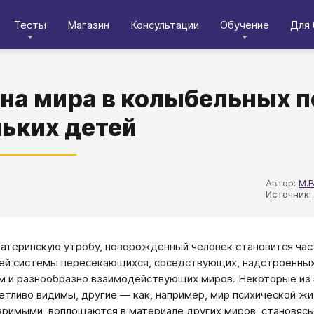
Тесты
Магазин
Консультации
Обучение
Для 
на мира в колыбельных п
ьких детей
Автор:
М.В
Источник: 
атеринскую утробу, новорожденный человек становится ча
й системы пересекающихся, соседствующих, надстроенных
м и разнообразно взаимодействующих миров. Некоторые из 
етливо видимы, другие ― как, например, мир психической жи
зримыми, воплощаются в материале других миров, становясь