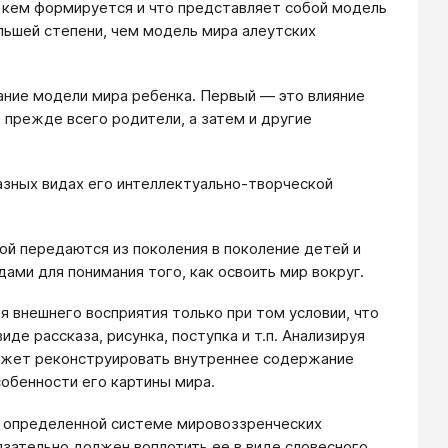
и кем формируется и что представляет собой модель
льшей степени, чем модель мира алеутских
ние модели мира ребенка. Первый ― это влияние
 прежде всего родители, а затем и другие
азных видах его интеллектуально-творческой
ой передаются из поколения в поколение детей и
ми для понимания того, как освоить мир вокруг.
 внешнего восприятия только при том условии, что
де рассказа, рисунка, поступка и т.п. Анализируя
ожет реконструировать внутреннее содержание
собенности его картины мира.
к определенной системе мировоззренческих
язательно должен воплотить ее в виде словесного,