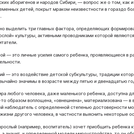
ских аборигенов и народов Сибири, ― вопрос же о том, как 
еменных детей, покрыт мраком неизвестности в гораздо бо
.
о выделить три главных фактора, определяющих формирова
ослой» культуры, активными проводниками которой являются
итатели.
ой ― это личные усилия самого ребенка, проявляющиеся в р
ельности.
ий ― это воздействие детской субкультуры, традиции котор
вычайно значимы в возрасте между пятью и двенадцатью года
ра любого человека, даже маленького ребенка, доступна для
-то образом воплощена, «овнешнена», материализована ― в ви
ый наблюдатель с определенной степенью достоверности м
жизни другого человека, в частности выяснить некоторые о
зрослый (например, воспитатель) хочет приобщить ребенка 
, а значит, и определенной модели мироустройства, то он об