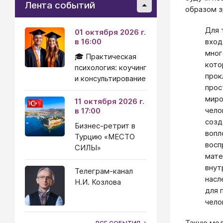
Лента событий
образом з
Для 
01 октября 2026 г.
вход
в 16:00
мног
🎓 Практическая
кото
психология: коучинг
прок
и консультирование
прос
миро
11 октября 2026 г.
чело
в 17:00
созд
Бизнес-ретрит в
вопл
Турцию «МЕСТО
восп
СИЛЫ»
мате
внут
Телеграм-канал
насл
Н.И. Козлова
для 
чело
Такую мод