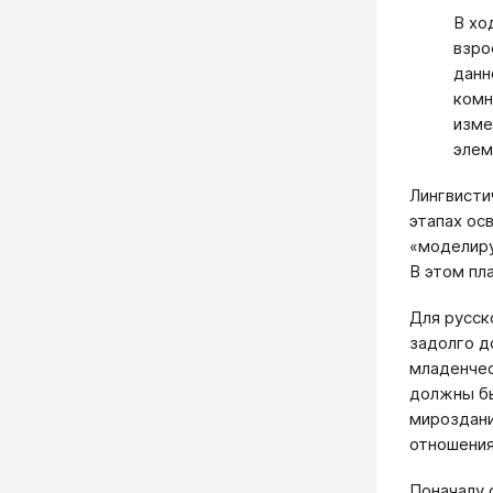
В хо
взро
данн
комн
изме
элем
Лингвисти
этапах ос
«моделиру
В этом пл
Для русск
задолго д
младенчес
должны бы
мироздани
отношения
Поначалу 