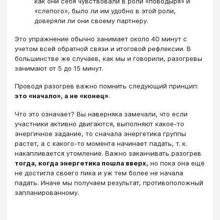
как они себя чувствовали в роли «поводыря» и
«слепого», было ли им удобно в этой роли,
доверяли ли они своему партнеру.
Это упражнение обычно занимает около 40 минут с
учетом всей обратной связи и итоговой рефлексии. В
большинстве же случаев, как мы и говорили, разогревы
занимают от 5 до 15 минут.
Проводя разогрев важно помнить следующий принцип:
это «начало», а не «конец»
.
Что это означает? Вы наверняка замечали, что если
участники активно двигаются, выполняют какое-то
энергичное задание, то сначала энергетика группы
растет, а с какого-то момента начинает падать, т. к.
накапливается утомление. Важно заканчивать разогрев
тогда, когда энергетика пошла вверх,
но пока она ещё
не достигла своего пика и уж тем более не начала
падать. Иначе мы получаем результат, противоположный
запланированному.