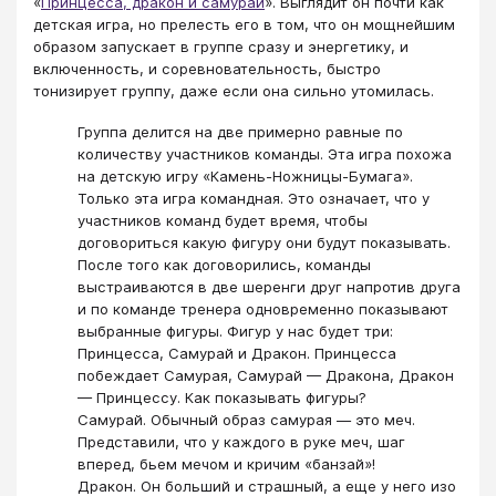
«
Принцесса, дракон и самурай
». Выглядит он почти как
детская игра, но прелесть его в том, что он мощнейшим
образом запускает в группе сразу и энергетику, и
включенность, и соревновательность, быстро
тонизирует группу, даже если она сильно утомилась.
Группа делится на две примерно равные по
количеству участников команды. Эта игра похожа
на детскую игру «Камень-Ножницы-Бумага».
Только эта игра командная. Это означает, что у
участников команд будет время, чтобы
договориться какую фигуру они будут показывать.
После того как договорились, команды
выстраиваются в две шеренги друг напротив друга
и по команде тренера одновременно показывают
выбранные фигуры. Фигур у нас будет три:
Принцесса, Самурай и Дракон. Принцесса
побеждает Самурая, Самурай — Дракона, Дракон
— Принцессу. Как показывать фигуры?
Самурай. Обычный образ самурая — это меч.
Представили, что у каждого в руке меч, шаг
вперед, бьем мечом и кричим «банзай»!
Дракон. Он больший и страшный, а еще у него изо