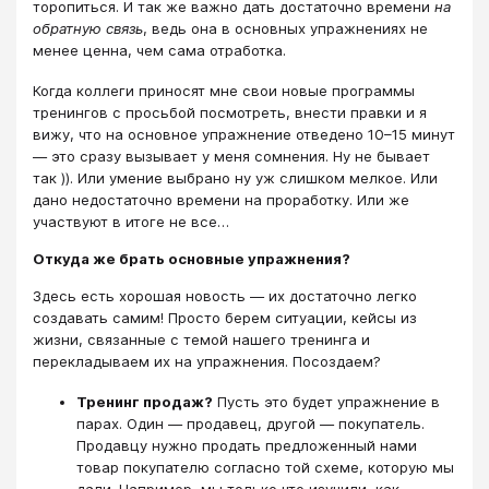
торопиться. И так же важно дать достаточно времени
на
обратную связь
, ведь она в основных упражнениях не
менее ценна, чем сама отработка.
Когда коллеги приносят мне свои новые программы
тренингов с просьбой посмотреть, внести правки и я
вижу, что на основное упражнение отведено 10–15 минут
— это сразу вызывает у меня сомнения. Ну не бывает
так )). Или умение выбрано ну уж слишком мелкое. Или
дано недостаточно времени на проработку. Или же
участвуют в итоге не все…
Откуда же брать основные упражнения?
Здесь есть хорошая новость — их достаточно легко
создавать самим! Просто берем ситуации, кейсы из
жизни, связанные с темой нашего тренинга и
перекладываем их на упражнения. Посоздаем?
Тренинг продаж?
Пусть это будет упражнение в
парах. Один — продавец, другой — покупатель.
Продавцу нужно продать предложенный нами
товар покупателю согласно той схеме, которую мы
дали. Например, мы только что изучили, как