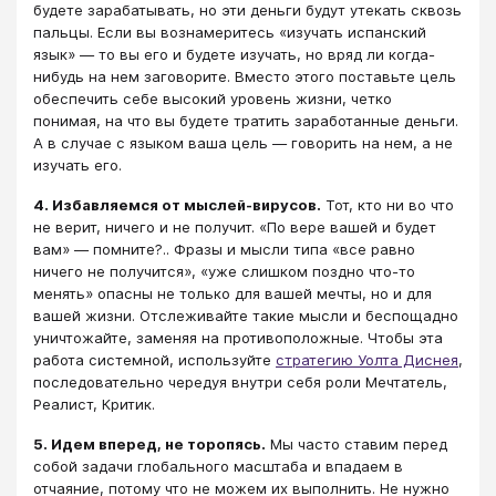
будете зарабатывать, но эти деньги будут утекать сквозь
пальцы. Если вы вознамеритесь «изучать испанский
язык» — то вы его и будете изучать, но вряд ли когда-
нибудь на нем заговорите. Вместо этого поставьте цель
обеспечить себе высокий уровень жизни, четко
понимая, на что вы будете тратить заработанные деньги.
А в случае с языком ваша цель — говорить на нем, а не
изучать его.
4. Избавляемся от мыслей-вирусов.
Тот, кто ни во что
не верит, ничего и не получит. «По вере вашей и будет
вам» — помните?.. Фразы и мысли типа «все равно
ничего не получится», «уже слишком поздно что-то
менять» опасны не только для вашей мечты, но и для
вашей жизни. Отслеживайте такие мысли и беспощадно
уничтожайте, заменяя на противоположные. Чтобы эта
работа системной, используйте
стратегию Уолта Диснея
,
последовательно чередуя внутри себя роли Мечтатель,
Реалист, Критик.
5. Идем вперед, не торопясь.
Мы часто ставим перед
собой задачи глобального масштаба и впадаем в
отчаяние, потому что не можем их выполнить. Не нужно