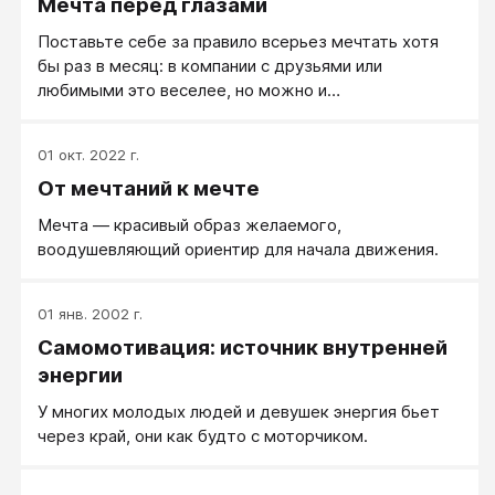
Мечта перед глазами
Поставьте себе за правило всерьез мечтать хотя
бы раз в месяц: в компании с друзьями или
любимыми это веселее, но можно и
самостоятельно. То, что намечтали, воплотите во
что-то зримое и яркое: текст-напоминалка, коллаж
01 окт. 2022 г.
вырезок из журнала, компьютерная графика в
От мечтаний к мечте
вашем талантливом исполнении, — главное, чтобы в
итоге листок А4 с предвоплощением вашей мечты
Мечта — красивый образ желаемого,
каждый день оказывался перед вашими глазами.
воодушевляющий ориентир для начала движения.
01 янв. 2002 г.
Самомотивация: источник внутренней
энергии
У многих молодых людей и девушек энергия бьет
через край, они как будто с моторчиком.