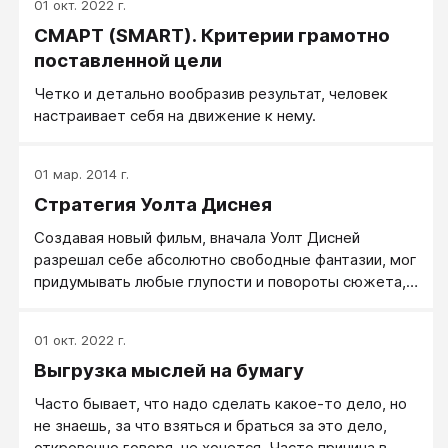
01 окт. 2022 г.
СМАРТ (SMART). Критерии грамотно
поставленной цели
Четко и детально вообразив результат, человек
настраивает себя на движение к нему.
01 мар. 2014 г.
Стратегия Уолта Диснея
Создавая новый фильм, вначала Уолт Дисней
разрешал себе абсолютно свободные фантазии, мог
придумывать любые глупости и повороты сюжета,
отпускал себя по полной и в этом состоянии
создавал у себя полное видение всего фильма от
01 окт. 2022 г.
начала до конца.
Выгрузка мыслей на бумагу
Часто бывает, что надо сделать какое-то дело, но
не знаешь, за что взяться и браться за это дело,
откровенно говоря, не хочется. Часто причина в