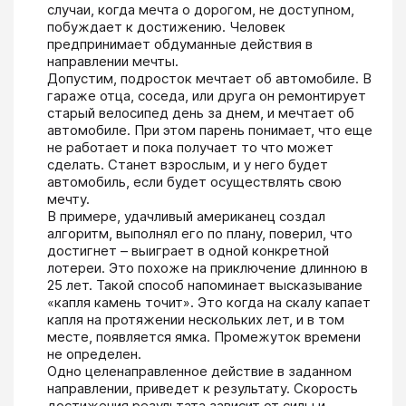
случаи, когда мечта о дорогом, не доступном, 
побуждает к достижению. Человек 
предпринимает обдуманные действия в 
направлении мечты.

Допустим, подросток мечтает об автомобиле. В 
гараже отца, соседа, или друга он ремонтирует 
старый велосипед день за днем, и мечтает об 
автомобиле. При этом парень понимает, что еще 
не работает и пока получает то что может 
сделать. Станет взрослым, и у него будет 
автомобиль, если будет осуществлять свою 
мечту.

В примере, удачливый американец создал 
алгоритм, выполнял его по плану, поверил, что 
достигнет – выиграет в одной конкретной 
лотереи. Это похоже на приключение длинною в 
25 лет. Такой способ напоминает высказывание 
«капля камень точит». Это когда на скалу капает 
капля на протяжении нескольких лет, и в том 
месте, появляется ямка. Промежуток времени 
не определен.

Одно целенаправленное действие в заданном 
направлении, приведет к результату. Скорость 
достижения результата зависит от силы и 