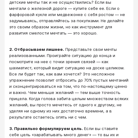
детские мечты так и не осуществились? Если вы
мечтали о железной дороге — купите себе ее. Если о
фарфоровой кукле или медвежонке с себя ростом — не
задумываясь, отправляйтесь за покупками. Не делайте
это своим образом жизни, но как инструмент для
развития смелости мечтать — это хорошо.
2. Отбрасываем лишнее.
Представьте свои мечты
реализованными. Проиграйте ситуацию до конца и
посмотрите на нее с точки зрения связей — как
шахматист, который видит ситуацию на доске целиком.
Все ли будет так, как вам хочется? Это несложное
упражнение позволит отбросить до 70% пустых мечтаний
и сконцентрироваться на том, что по-настоящему ценно
и важно. Чем меньше желаний — тем выше точность
прицела. Когда голова забита целым множеством всяких
желаний, вы просто мечетесь от одного к другому, не
уделяя ни одному из них достаточно времени, а в
результате остаетесь опять ни с чем.
3. Правильно формулируем цель.
Если вы ставите
себе цель «зарабатывать много денег» — то вы их и