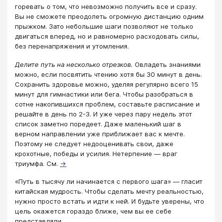
горевать о том, что невозможно получить все и сразу.
Вы не сможете преодолеть огромную дистанцию одним
прыжком. Зато небольшие шаги позволяют не только
двигаться вперед, но и равномерно расходовать силы,
без перенапряжения и утомления.
Делите путь на несколько отрезков.
Овладеть знаниями
можно, если посвятить чтению хотя бы 30 минут в день.
Сохранить здоровье можно, уделяя регулярно всего 15
минут для гимнастики или бега. Чтобы разобраться в
сотне накопившихся проблем, составьте расписание и
решайте в день по 2-3. И уже через пару недель этот
список заметно поредеет. Даже маленький шаг в
верном направлении уже приближает вас к мечте.
Поэтому не следует недооценивать свои, даже
крохотные, победы и усилия. Нетерпение — враг
триумфа. См.
→
«Путь в тысячу ли начинается с первого шага» — гласит
китайская мудрость. Чтобы сделать мечту реальностью,
нужно просто встать и идти к ней. И будьте уверены, что
цель окажется гораздо ближе, чем вы ее себе
представляли.