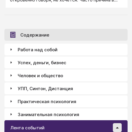
том, что в голове нет определённости и структуры,
информация по этому делу похожа на вязкую кашу,
в которой трудно разобраться. Чтобы разобраться
с этой кашей, используйте метод «выгрузки мыслей
на бумагу».
Содержание
Работа над собой
Успех, деньги, бизнес
Человек и общество
УПП, Синтон, Дистанция
Практическая психология
Занимательная психология
Лента событий