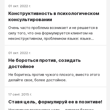
делах, поступках, действиях! Обычно это проще и
01 окт. 2022 г.
результативнее.
Конструктивность в психологическом
консультировании
Очень часто проблема возникает и не решается в
силу того, что она формулируется клиентом на
неконструктивном, проблемном языке: языке
чувств и языке негатива. Пока клиент остается в
рамках этого языка, решения нет. Если психолог
01 окт. 2022 г.
остается вместе с клиентом только в рамках этого
Не бороться против, созидать
языка, он решения не найдет также. Если же
проблемная ситуация будет переформулирована на
достойное
язык конструктива (язык поведения, язык
Не боритесь против чужого плохого, вместо этого
действий) и на язык позитива, решение возможно.
делайте свое, более достойное.
17 сент. 2015 г.
Ставя цель, формулируй ее в позитиве!
Негативная постановка цели — типовая болезнь