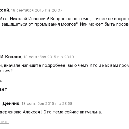
ксей
,
18 сентября 2015 г. в 20:07
йте, Николай Иванович! Вопрос не по теме, точнее не вопрос,
к защищаться от промывания мозгов". Или может быть посов
т
.И. Козлов
,
18 сентября 2015 г. в 23:10
й, вначале напишите подробнее: вы о чем? Кто и как вам пром
ться?
ть
вет
Денчик
,
18 сентября 2015 г. в 23:58
держиваю Алексея ! Это тема сейчас актуальна.
тить