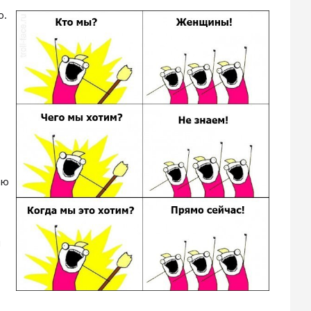
о.
аю
ы