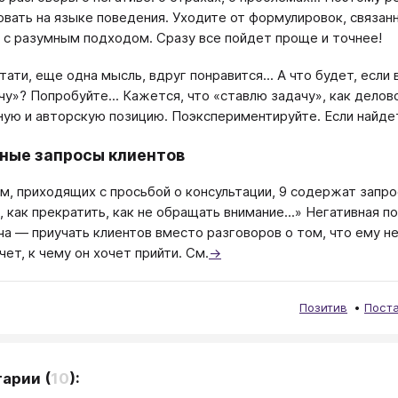
вать на языке поведения. Уходите от формулировок, связан
 с разумным подходом. Сразу все пойдет проще и точнее!
стати, еще одна мысль, вдруг понравится... А что будет, есл
чу»? Попробуйте... Кажется, что «ставлю задачу», как дело
ную и авторскую позицию. Поэкспериментируйте. Если найде
ные запросы клиентов
ем, приходящих с просьбой о консультации, 9 содержат запрос
, как прекратить, как не обращать внимание...» Негативная п
ча — приучать клиентов вместо разговоров о том, что ему не
чет, к чему он хочет прийти. См.
→
Позитив
Пост
тарии
(
10
):