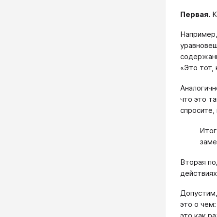
Первая.
К
Например,
уравновеш
содержани
«Это тот,
Аналогичн
что это т
спросите,
Итог
заме
Вторая по
действиях
Допустим,
это о чем
это как р