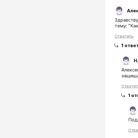
Але
Здравству
тему: "Ка
Ответить
1
отве
Н
Алексе
защища
Ответи
1
от
Под
Отве