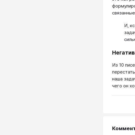
формулиро
связанные
И, к
зада
силь
Негатив
Из 10 пис
перестать
наша зада
чего он хо
Коммен