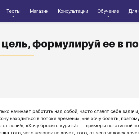
Тесты
Магазин
Консультации
Обучение
Для 
 цель, формулируй ее в п
олько начинает работать над собой, часто ставят себе задачи
хочу находиться в потоке времени», «не хочу болеть, поэтому…
я от лени!», «Хочу бросить курить!» — примеры негативной п
вка того, чего человек не хочет, того, от чего человек хоче