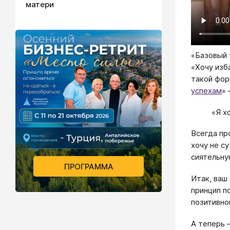
матери
«Базовый 
«Хочу изб
такой фор
успехам
»
«Я х
Всегда пр
хочу не с
сиятельну
ПРОГРАММА
Итак, ваш
принцип п
позитивно
А теперь 