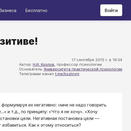
бизнеса
Бесплатно
Войти
озитиве!
17 сентября 2015 г. в 18:34
Автор:
Н.И. Козлов
, профессор психологии
Основатель
Университета практической психологии
Телеграмм-канал
t.me/kozlovni
, формулируя их негативно: «мне не надо говорить
» и т.д., по принципу: «Что я не хочу». «Хочу
остановки цели. Негативная постановка цели —
т избавиться. Как к этому относиться?