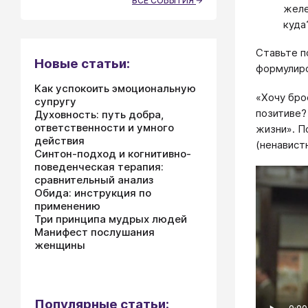
ВСЕ СОБЫТИЯ
желе
куда
Ставьте п
Новые статьи:
формулиро
Как успокоить эмоциональную
«Хочу бро
супругу
позитиве?
Духовность: путь добра,
ответственности и умного
жизни». По
действия
(ненавист
Синтон-подход и когнитивно-
поведенческая терапия:
сравнительный анализ
Обида: инструкция по
применению
Три принципа мудрых людей
Манифест послушания
женщины
Популярные статьи: