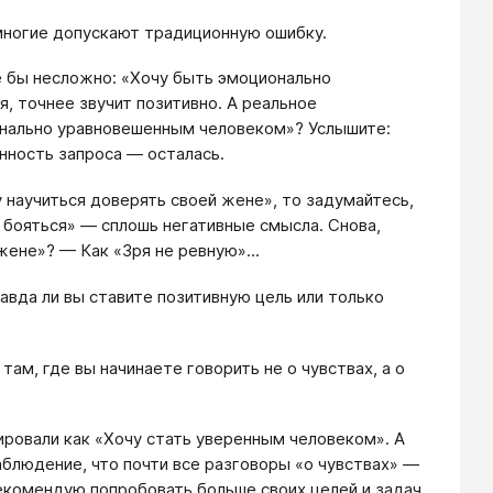
 многие допускают традиционную ошибку.
е бы несложно: «Хочу быть эмоционально
, точнее звучит позитивно. А реальное
онально уравновешенным человеком»? Услышите:
енность запроса — осталась.
у научиться доверять своей жене», то задумайтесь,
е бояться» — сплошь негативные смысла. Снова,
ене»? — Как «Зря не ревную»...
вда ли вы ставите позитивную цель или только
ам, где вы начинаете говорить не о чувствах, а о
ировали как «Хочу стать уверенным человеком». А
аблюдение, что почти все разговоры «о чувствах» —
 рекомендую попробовать больше своих целей и задач