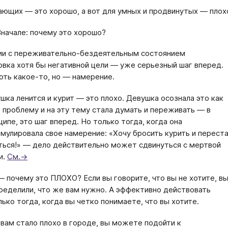
ающих — это хорошо, а вот для умных и продвинутых — плох
начале: почему это хорошо?
ии с переживательно-бездеятельным состоянием
вка хотя бы негативной цели — уже серьезный шаг вперед.
оть какое-то, но — намерение.
шка ленится и курит — это плохо. Девушка осознала это как
 проблему и на эту тему стала думать и переживать — в
ципе, это шаг вперед. Но только тогда, когда она
мулировала свое намерение: «Хочу бросить курить и перест
ться!» — дело действительно может сдвинуться с мертвой
и.
См.→
— почему это ПЛОХО? Если вы говорите, что вы не хотите, в
ределили, что же вам нужно. А эффективно действовать
ько тогда, когда вы четко понимаете, что вы хотите.
 вам стало плохо в городе, вы можете подойти к