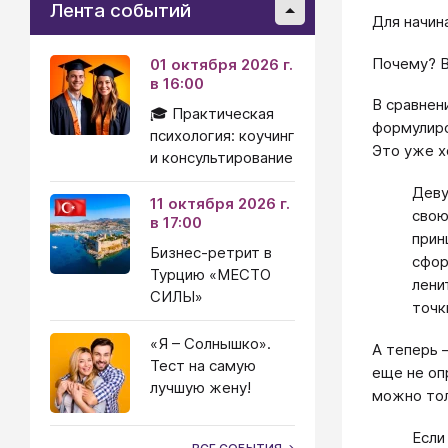
Лента событий
Для начин
Почему? В
01 октября 2026 г.
в 16:00
В сравнен
🎓 Практическая
формулиро
психология: коучинг
Это уже х
и консультирование
Деву
11 октября 2026 г.
свою
в 17:00
прин
Бизнес-ретрит в
сфор
Турцию «МЕСТО
лени
СИЛЫ»
точк
«Я – Солнышко».
А теперь 
Тест на самую
еще не оп
лучшую жену!
можно тол
Если