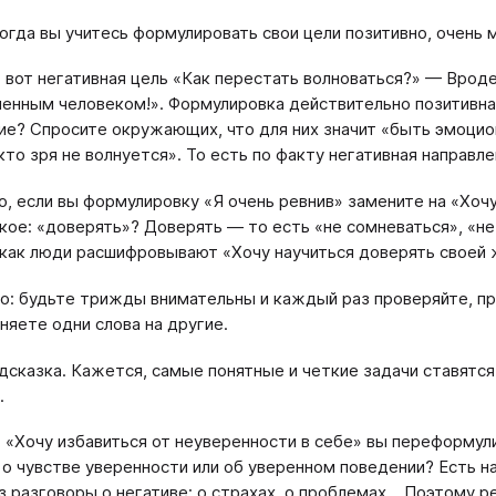
огда вы учитесь формулировать свои цели позитивно, очень
 вот негативная цель «Как перестать волноваться?» — Врод
енным человеком!». Формулировка действительно позитивная
е? Спросите окружающих, что для них значит «быть эмоци
 кто зря не волнуется». То есть по факту негативная направл
о, если вы формулировку «Я очень ревнив» замените на «Хоч
акое: «доверять»? Доверять — то есть «не сомневаться», «н
 как люди расшифровывают «Хочу научиться доверять своей ж
о: будьте трижды внимательны и каждый раз проверяйте, пра
няете одни слова на другие.
дсказка. Кажется, самые понятные и четкие задачи ставятся т
.
 «Хочу избавиться от неуверенности в себе» вы переформул
: о чувстве уверенности или об уверенном поведении? Есть н
аз разговоры о негативе: о страхах, о проблемах... Поэтому