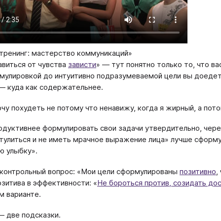
тренинг: мастерство коммуникаций»
авиться от чувства
зависти
» — тут понятно только то, что ва
мулировкой до интуитивно подразумеваемой цели вы доедете
 — куда как содержательнее.
очу похудеть не потому что ненавижу, когда я жирный, а пот
одуктивнее формулировать свои задачи утвердительно, через
утулиться и не иметь мрачное выражение лица» лучше сформу
ю улыбку».
 контрольный вопрос: «Мои цели сформулированы
позитивно
,
озитива в эффективности: «
Не бороться против, созидать до
м варианте.
— две подсказки.