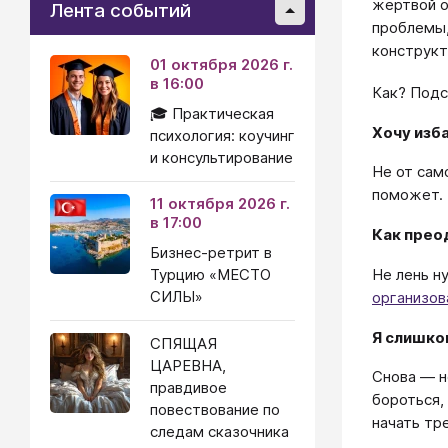
жертвой о
Лента событий
проблемы,
конструкт
01 октября 2026 г.
в 16:00
Как? Подс
🎓 Практическая
Хочу изб
психология: коучинг
и консультирование
Не от сам
поможет.
11 октября 2026 г.
в 17:00
Как прео
Бизнес-ретрит в
Не лень н
Турцию «МЕСТО
СИЛЫ»
организов
Я слишко
СПЯЩАЯ
ЦАРЕВНА,
Снова — н
правдивое
бороться,
повествование по
начать тр
следам сказочника