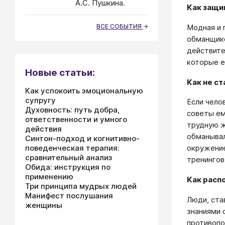
А.С. Пушкина.
Как защи
Модная и 
ВСЕ СОБЫТИЯ
обманщико
действите
которые е
Новые статьи:
Как не с
Как успокоить эмоциональную
супругу
Если чело
Духовность: путь добра,
советы ем
ответственности и умного
трудную ж
действия
обманывал
Синтон-подход и когнитивно-
поведенческая терапия:
окружение
сравнительный анализ
тренингов
Обида: инструкция по
применению
Как расп
Три принципа мудрых людей
Манифест послушания
Люди, ста
женщины
знаниями 
противопо