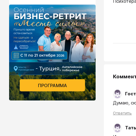
Психотера
Коммен
ПРОГРАММА
Гост
Думаю, сю
Ответить
Тат