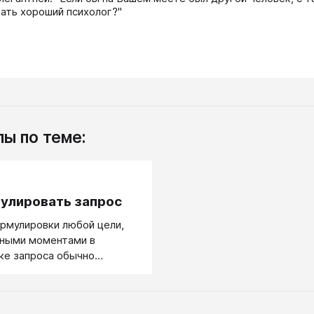
ать хороший психолог?"
ы по теме:
.
улировать запрос
ормулировки любой цели,
ными моментами в
ке запроса обычно
 позитивность
и, конкретность и
ость. Есть большое число