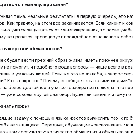
щаться от манипулирования?
гнилая тема. Реальные результаты: в первую очередь, это на
в. Как правило, на этом все заканчивается. Если клиент и к
льно учится защищаться от манипулирования, то после учебы
му не нравятся, провоцирует враждебное отношение к себе
тать жертвой обманщиков?
век будет вести прежний образ жизни, иметь прежнее окруж
у не помогут, и подобного рода вопросы — чаще всего в реа
изнь и ужасных людей. Если же это не жалоба, а запрос серь
и? Кто конкретно? Почему вы общаетесь с этими людьми?» и
 на более достойное и учиться разбираться в людях, что п
 — уже совсем другой разговор. Будет ли клиент к этому го
ознать ложь?
вящие задачу с помощью языка жестов вычислить тех, кто б
себя не защищают. Передачи, обучающие «распознавать моше
ложному результату: количество обманутых и обманывающих 