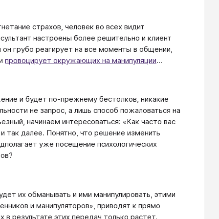
гнетание страхов, человек во всех видит
онсультант настроены более решительно и клиент
 он грубо реагирует на все моменты в общении,
 и
провоцирует окружающих на манипуляции
...
ение и будет по-прежнему бестолков, никакие
льности не запрос, а лишь способ пожаловаться на
езный, начинаем интересоваться: «Как часто вас
 так далее. Понятно, что решение изменить
редполагает уже посещение психологических
тов?
удет их обманывать и ими манипулировать, этими
нников и манипуляторов», приводят к прямо
в результате этих передач только растет.