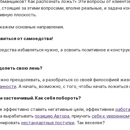
бманщиков? Как распознать ложь?» Эти вопросы от клиентов 
 стоящие за этими вопросами, вполне реальные, и задача ко
ивную плоскость.
кажем основные направления.
авиться от самоедства!
оедства избавляться нужно, а освоить позитивное и констру
долеть свою лень?
ужно преодолевать, а разобраться со своей философией жизн
анности
. А начать, возможно, с того, чтобы начать ложиться
м застенчивый. Как себя побороть?
е эффективно ставить негативные цели, эффективнее
работа
 а вырабатывать
позицию Автора
, приучать
себя к уверенном
енировать
нестандартные поступки
. Так веселее?