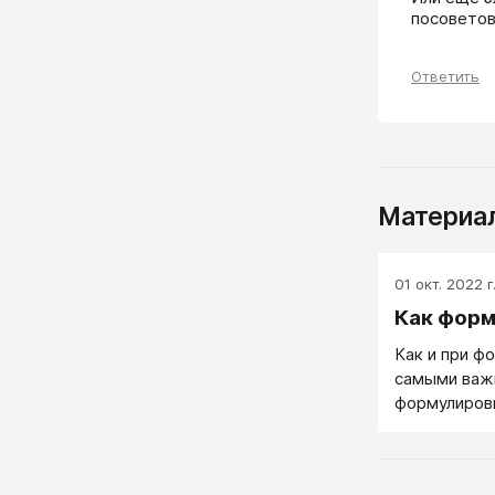
посоветов
Ответить
Материал
01 окт. 2022 г
Как форм
Как и при ф
самыми важ
формулиров
оказывается
формулировк
ответственн