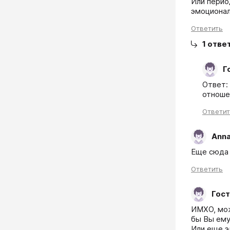
Или перио
эмоционал
Ответить
1
отве
Г
Ответ:
отношен
Ответи
Ann
Еще сюда 
Ответить
Гост
ИМХО, мож
бы Вы ему
Или еще э