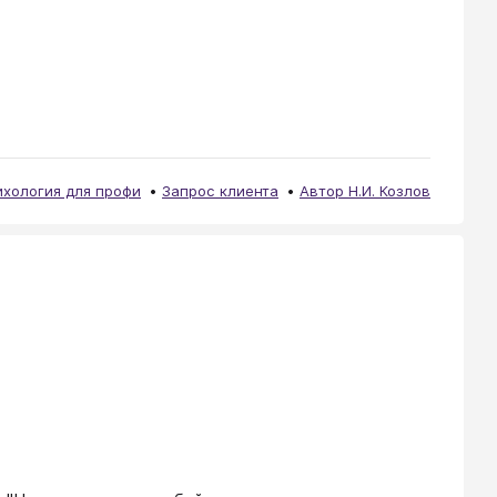
ихология для профи
Запрос клиента
Автор Н.И. Козлов