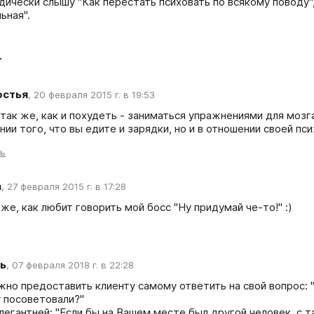
дически слышу "Как перестать психовать по всякому поводу", 
ьная".
т
остья
,
20 февраля 2015 г. в 19:53
 так же, как и похудеть - заниматься упражнениями для мозга
ии того, что вы едите и зарядки, но и в отношении своей пси
ть
a
,
27 февраля 2015 г. в 17:28
же, как любит говорить мой босс "Ну придумай че-то!" :)
ь
,
07 февраля 2018 г. в 22:28
но предоставить клиенту самому ответить на свой вопрос: "
 посоветовали?" 

легантней: "Если бы на Вашем месте был другой человек, с та