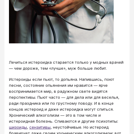
Лечиться истероидка старается только у модных врачей
— чем дороже, тем «лучше», муж больше любит.
Истероиды если пьют, то допьяна. Напившись, поют
песни, состояние опьянения им нравится — ярче
воспринимается мир, в радужном свете видятся
перспективы. Пьют часто — для дела или для веселья,
ради праздника или по грустному поводу. И в конце
концов истероид и даже истероидка могут спиться.
Хронический алкоголизм — это в том числе и
истероидная болезнь. Спиваются и другие психотипы:
шизоиды
,
сензитивы
, неустойчивые. Но истероид
бравирует даже своим хроническим алкоголизмом: вот,