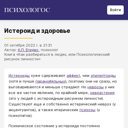
Войти
Истероид и здоровье
01 октября 2022 г. в 21:31
Автор:
А.П. Егидес
, психолог
Книга «Как разбираться в людях, или Психологический
рисунок личности»
Истероиды
хуже сдерживают
аффект
, чем
эпилептоиды
(хотя и лучше
паранойяльных
), поэтому они не сразу, но
выговариваются и меньше страдают. Но
неврозы
у них
все же частое явление, по крайней мере,
неврастения
(это у людей с истероидным рисунком личности).
Существуют еще и собственно истерический невроз (у
акцентуантов), а также итерические
психозы
(у
психопатов).
Психическое состояние у истероида постоянно