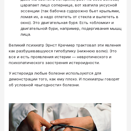
царапает лицо сопернице, вот хватила уксусной
эссенции (так бабочка судорожно бьет крыльями,
ломая их, а надо отлететь от стекла и вылететь в
окно). Это двигательная буря. Есть «обломки» и
двигательной бури, например, подергивания мышц
лица.
Великий психиатр Эрнст Кречмер трактовал эти явления
как разбушевавшуюся гипобулику (нижнюю волю). Это
все и есть проявления истерии — невротического и
психопатического заострения истероидности.
У истероида любые болезни используются для
демонстрации того, как ему плохо. И психиатры говорят
об условной «выгодности» болезни.