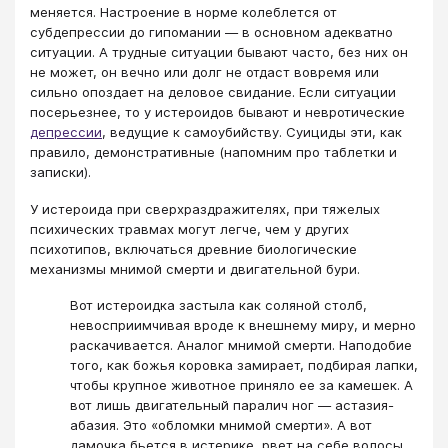
меняется. Настроение в норме колеблется от
субдепрессии до гипомании — в основном адекватно
ситуации. А трудные ситуации бывают часто, без них он
не может, он вечно или долг не отдаст вовремя или
сильно опоздает на деловое свидание. Если ситуации
посерьезнее, то у истероидов бывают и невротические
депрессии
, ведущие к самоубийству. Суициды эти, как
правило, демонстративные (напомним про таблетки и
записки).
У истероида при сверхраздражителях, при тяжелых
психических травмах могут легче, чем у других
психотипов, включаться древние биологические
механизмы мнимой смерти и двигательной бури.
Вот истероидка застыла как соляной столб,
невосприимчивая вроде к внешнему миру, и мерно
раскачивается. Аналог мнимой смерти. Наподобие
того, как божья коровка замирает, подбирая лапки,
чтобы крупное животное приняло ее за камешек. А
вот лишь двигательный паралич ног — астазия-
абазия. Это «обломки мнимой смерти». А вот
дамочка бьется в истерике, рвет на себе волосы,