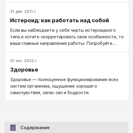
внимания, артистизм, воображение, легкость
вживания в любую роль и любую придуманную
31 дек. 2011 г.
правду.
Истероид: как работать над собой
Если вы наблюдаете у себя черты истероидного
типа и хотите скорретировать свои особенности, то
ваши главные направления работы: Попробуйте
поиграть флегматика, практикуйте тихий,
спокойный, без модуляций голос. Научитесь
01 окт. 2022 г.
говорить просто — без эмоциональных повторов,
Здоровье
многозначительных пауз, вздохов, ярких глаз и
впечатляющей мимики. Деловой предметный
Здоровье — полноценное функционирование всех
репортаж.
систем организма, ощущение хорошего
самочувствия, запас сил и бодрости.
Содержание