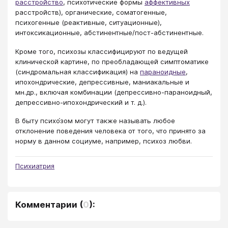
расстройство
, психотические формы
аффективных
расстройств), органические, соматогенные,
психогенные (реактивные, cитуационные),
интоксикационные, абстинентные/пост-абстинентные.
Кроме того, психозы классифицируют по ведущей
клинической картине, по преобладающей симптоматике
(синдромальная классификация) на
параноидные
,
ипохондрические, депрессивные, маниакальные и
мн.др., включая комбинации (депрессивно-параноидный,
депрессивно-ипохондрический и т. д.).
В быту психо́зом могут также называть любое
отклонение поведения человека от того, что принято за
норму в данном социуме, например, психоз любви.
Психиатрия
Комментарии
(
0
):