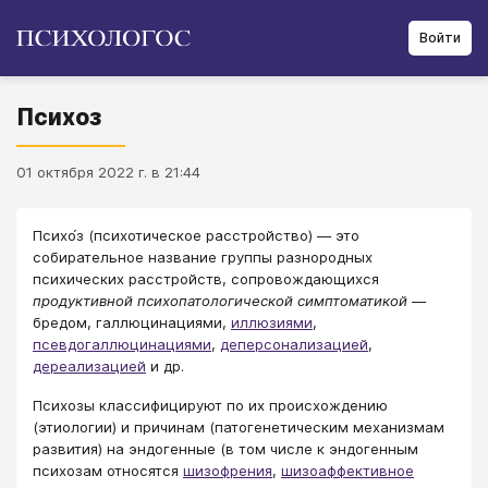
Войти
Психоз
01 октября 2022 г. в 21:44
Психо́з (психотическое расстройство) — это
собирательное название группы разнородных
психических расстройств, сопровождающихся
продуктивной психопатологической симптоматикой
—
бредом, галлюцинациями,
иллюзиями
,
псевдогаллюцинациями
,
деперсонализацией
,
дереализацией
и др.
Психозы классифицируют по их происхождению
(этиологии) и причинам (патогенетическим механизмам
развития) на эндогенные (в том числе к эндогенным
психозам относятся
шизофрения
,
шизоаффективное