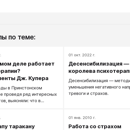
ы по теме:
.
01 окт. 2022 г.
амом деле работает
Десенсибилизация —
ерапии?
королева психотерап
енты Дж. Купера
Десенсибилизация — методи
уменьшения негативного нап
оды в Принстонском
тревоги и страхов.
е проведя ряд интересных
ов, выясняли: что в
пени влияет на результат
етод психотерапии или
.
01 янв. 2010 г.
оры.
пу таракану
Работа со страхом