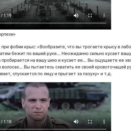
орпехи»
 при фобии крыс: «Вообразите, что вы трогаете крысу в лабо
 затем бежит по вашей руке... Неожиданно сильно кусает вашу
а пробирается на вашу шею и кусает ее... Вы ощущаете ее хвос
в волосах... Вы пытаетесь схватить ее своей кровоточащей р
ает, спускается по лицу и прыгает за пазуху» и т.д.