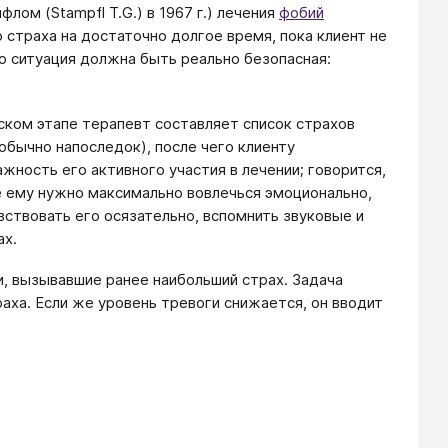
ом (Stampfl T.G.) в 1967 г.) лечения
фобий
страха на достаточно долгое время, пока клиент не
то ситуация должна быть реально безопасная:
ском этапе терапевт составляет список страхов
обычно напоследок), после чего клиенту
ность его активного участия в лечении; говорится,
е ему нужно максимально вовлечься эмоционально,
ствовать его осязательно, вспомнить звуковые и
ах.
и, вызывавшие ранее наибольший страх. Задача
ха. Если же уровень тревоги снижается, он вводит