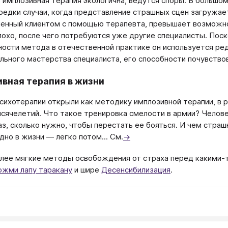
 имплозивная терапия экологична, ведутся споры. В большом
редки случаи, когда представление страшных сцен загружает
енный клиентом с помощью терапевта, превышает возможно
лохо, после чего потребуются уже другие специалисты. Поск
ости метода в отечественной практике он используется редк
льного мастерства специалиста, его способности почувствов
вная терапия в жизни
 психотерапии открыли как методику имплозивной терапии, в
ысячелетий. Что такое тренировка смелости в армии? Челове
аз, сколько нужно, чтобы перестать ее бояться. И чем страш
дно в жизни — легко потом... См.
→
олее мягкие методы освобождения от страха перед какими-т
ожми лапу таракану
и шире
Десенсибилизация
.