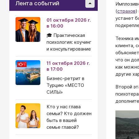
Лента событий
Имплозивн
(
страхов
)
устанет б
01 октября 2026 г.
подкрепле
в 16:00
🎓 Практическая
Техника и
психология: коучинг
клиента, 
и консультирование
объясняет
что он до
11 октября 2026 г.
как можно
в 17:00
другие ха
Бизнес-ретрит в
Турцию «МЕСТО
Второй эт
СИЛЫ»
психотера
дополните
Кто у нас глава
семьи? Кто должен
быть в вашей
семье главой?