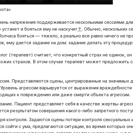
рота»
вень напряжения поддерживается несколькими сессиями дли
е устанет и бояться ему не наскучит
↑
. Обычно, нескольких с
Полчаса бояться — тяжело, а реально все равно ничего не про
ов, ему дается задание на дом: задание делать эту процедур
олог (терапевт) считает, что конкретный страх не одинок, 
хожих страхов. В этом случае терапевт может предложить 
ссия. Представляются сцены, центрированные на значимых дл
. Уровень агрессии варьируется от выражения враждебности
одящих к повреждению или даже смерти объекта агрессии.
зание. Пациент представляет себя в качестве жертвы агрес
ется результатом совершения какого-либо запретного посту
ря контроля. Задаются сцены потери контроля сексуальных 
ся сойти с ума, предлагаются ситуации, во время которых о