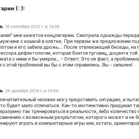
тарии
(
2
):
ь
,
16 сентября 2012 г. в 13:39
рапия" мне кажется концлагерем. Смотрела однажды передачу
мужчине с кошкой в клетке. При первом же предложении под
потом и его забила дрожь... После отвлекающей беседы, на п
ессора дефектологии, которая боится пуговиц, доцента той ж
ката с ними я бы умерла... - Ответ: Это не факт, а проблемн
я с этой проблемой вы бы с этим справились. Вы - сильнее!
ь
,
26 декабря 2019 г. в 15:04
 впечатлительный человек могу представить ситуацию, и пытат
это будет мало отличаться. Как-то инстинктивно придумал та
неразумно так тренироваться в реальности, либо количество
сравнению с возможным результатом, которого может и не быт
енируют играть в компьютерные игры или, кстати, ориентиров