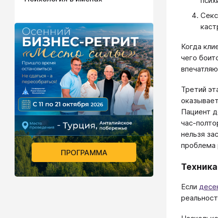
псих
Секс
каст
Когда кли
чего боит
впечатляю
Третий эт
оказываетс
Пациент д
час-полто
нельзя зас
проблема 
ПРОГРАММА
Техника
Если
десе
реальност