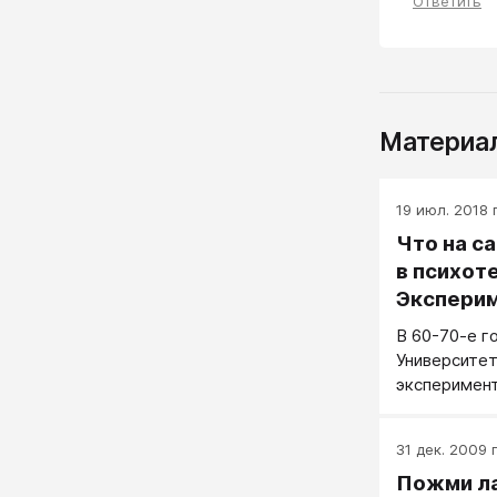
Ответить
Материал
19 июл. 2018 г
Что на с
в психот
Эксперим
В 60-70-е г
Университет
эксперимент
большей сте
лечения – м
31 дек. 2009 г
другие факт
Пожми ла