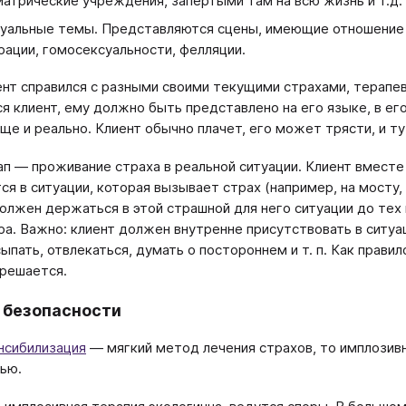
иатрические учреждения, запертыми там на всю жизнь и т.д.
уальные темы. Представляются сцены, имеющие отношение 
рации, гомосексуальности, фелляции.
ент справился с разными своими текущими страхами, терапев
ся клиент, ему должно быть представлено на его языке, в ег
ще и реально. Клиент обычно плачет, его может трясти, и 
ап — проживание страха в реальной ситуации. Клиент вместе
я в ситуации, которая вызывает страх (например, на мосту, в
олжен держаться в этой страшной для него ситуации до тех п
ра. Важно: клиент должен внутренне присутствовать в ситуа
ыпать, отвлекаться, думать о постороннем и т. п. Как правило
решается.
 безопасности
нсибилизация
— мягкий метод лечения страхов, то имплозивн
ью.