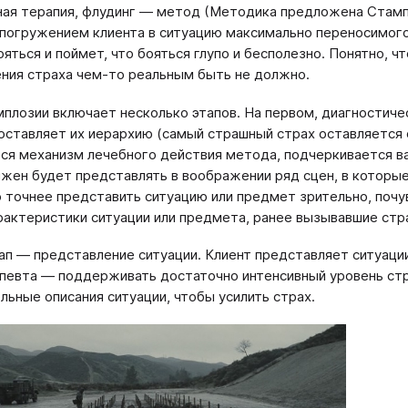
ая терапия, флудинг — метод (Методика предложена Стампфл
 погружением клиента в ситуацию максимально переносимого 
ояться и поймет, что бояться глупо и бесполезно. Понятно, ч
ния страха чем-то реальным быть не должно.
мплозии включает несколько этапов. На первом, диагностиче
составляет их иерархию (самый страшный страх оставляется 
ся механизм лечебного действия метода, подчеркивается важ
лжен будет представлять в воображении ряд сцен, в которы
 точнее представить ситуацию или предмет зрительно, почув
рактеристики ситуации или предмета, ранее вызывавшие стр
ап — представление ситуации. Клиент представляет ситуаци
певта — поддерживать достаточно интенсивный уровень стра
льные описания ситуации, чтобы усилить страх.