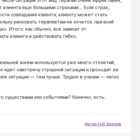
 числе ситуаций этот вид терапии очень эффективен,
 клиента еще большими страхами... Если страх,
сти совладания клиента, клиенту может стать
ольку рисковать терапевтам не хочется, при всей
о. Итого: как обычно, все зависит от
ать клиента и действовать гибко.
 реальной жизни используется уже много столетий,
к идет навстречу страшной ситуации и проходит ее
нее ситуация — тем лучше. Трудно в учении — легко
о существами или событиями? Конечно, есть.
Автор Н.И. Козлов