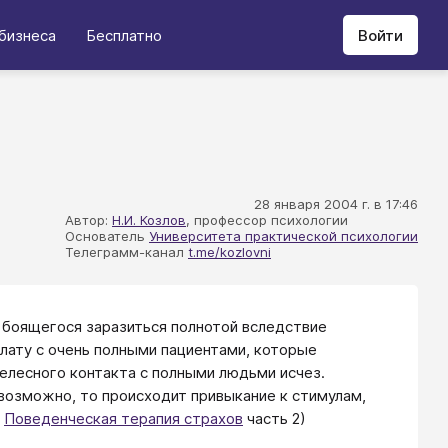
бизнеса
Бесплатно
Войти
28 января 2004 г. в 17:46
Автор:
Н.И. Козлов
, профессор психологии
Основатель
Университета практической психологии
Телеграмм-канал
t.me/kozlovni
, боящегося заразиться полнотой вследствие
алату с очень полными пациентами, которые
елесного контакта с полными людьми исчез.
возможно, то происходит привыкание к стимулам,
.
Поведенческая терапия страхов
часть 2)