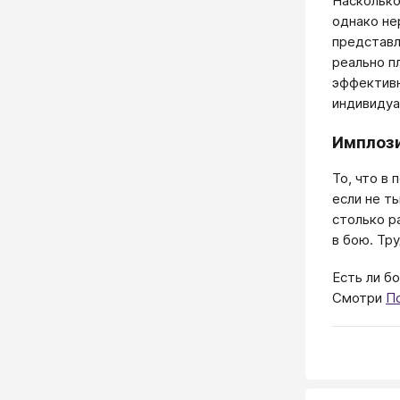
Насколько
однако не
представл
реально п
эффективн
индивидуа
Имплози
То, что в
если не т
столько р
в бою. Тру
Есть ли б
Смотри
П