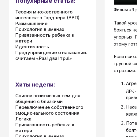
Популярные статьи:
Фильм «9 
Теория множественного
интеллекта Гарднера (ВВП)
Такой уро
Размышление
Психология в именах
бояться н
Привязанность ребенка к
упорных. 
матери
этому гот
Идентичность
Предупреждение о наказании:
Если псих
считаем «Раз! два! три!»
группой с
страхами.
Агре
Хиты недели:
др.)
Список позитивных тем для
прив
общения с близкими
Нака
Переключение собственного
эмоционального состояния
явля
Логика
Поте
Привязанность ребенка к
боят
матери
Психология в именах