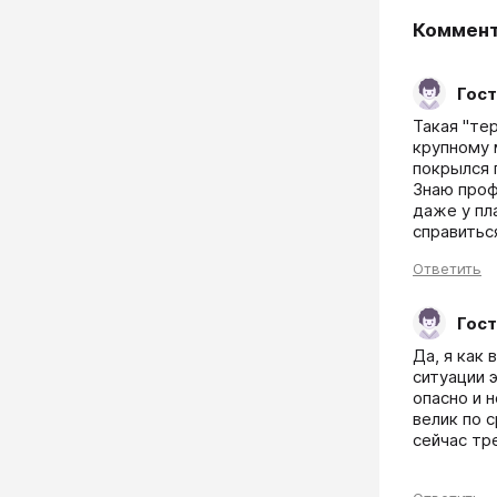
Коммен
Гост
Такая "те
крупному 
покрылся 
Знаю проф
даже у пла
справитьс
Ответить
Гост
Да, я как
ситуации 
опасно и 
велик по 
сейчас тр