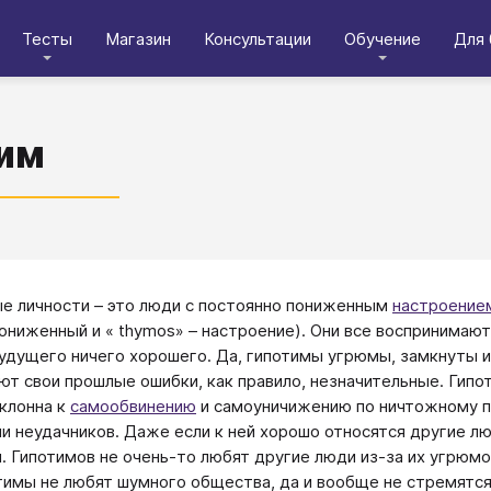
Тесты
Магазин
Консультации
Обучение
Для 
им
е личности – это люди с постоянно пониженным
настроение
пониженный и « thymos» – настроение). Они все воспринимают
удущего ничего хорошего. Да, гипотимы угрюмы, замкнуты и
т свои прошлые ошибки, как правило, незначительные. Гипо
склонна к
самообвинению
и самоуничижению по ничтожному пов
ии неудачников. Даже если к ней хорошо относятся другие лю
. Гипотимов не очень-то любят другие люди из-за их угрюмо
тимы не любят шумного общества, да и вообще не стремятс