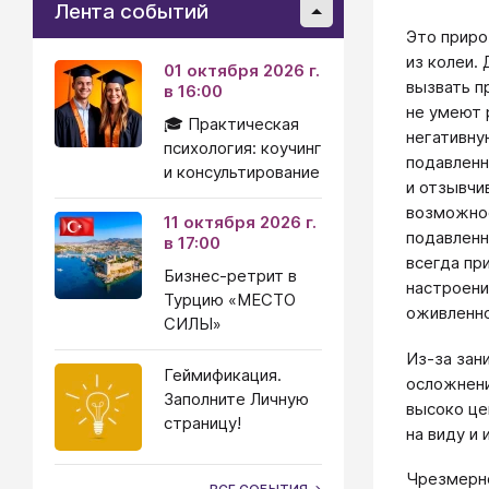
Лента событий
Это прир
из колеи.
01 октября 2026 г.
вызвать п
в 16:00
не умеют 
🎓 Практическая
негативну
психология: коучинг
подавленн
и консультирование
и отзывчи
возможнос
11 октября 2026 г.
подавленн
в 17:00
всегда пр
Бизнес-ретрит в
настроени
Турцию «МЕСТО
оживленно
СИЛЫ»
Из-за зан
Геймификация.
осложнени
Заполните Личную
высоко це
страницу!
на виду и
Чрезмерно