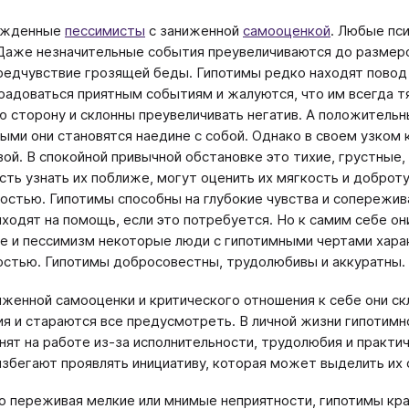
ожденные
пессимисты
с заниженной
самооценкой
. Любые пс
 Даже незначительные события преувеличиваются до размер
редчувствие грозящей беды. Гипотимы редко находят повод 
радоваться приятным событиям и жалуются, что им всегда т
ю сторону и склонны преувеличивать негатив. А положитель
ыми они становятся наедине с собой. Однако в своем узком
вой. В спокойной привычной обстановке это тихие, грустные,
ть узнать их поближе, могут оценить их мягкость и доброт
остью. Гипотимы способны на глубокие чувства и сопережива
иходят на помощь, если это потребуется. Но к самим себе о
е и пессимизм некоторые люди с гипотимными чертами хара
стью. Гипотимы добросовестны, трудолюбивы и аккуратны.
иженной самооценки и критического отношения к себе они с
я и стараются все предусмотреть. В личной жизни гипотимн
нят на работе из-за исполнительности, трудолюбия и практи
 избегают проявлять инициативу, которая может выделить их
 переживая мелкие или мнимые неприятности, гипотимы кра