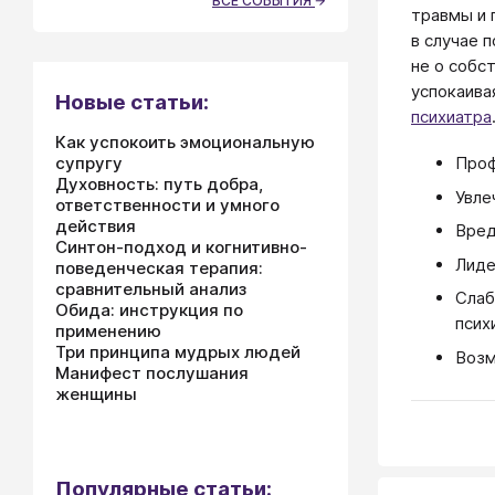
ВСЕ СОБЫТИЯ
травмы и 
в случае 
не о собс
успокаива
Новые статьи:
психиатра
Как успокоить эмоциональную
супругу
Проф
Духовность: путь добра,
Увле
ответственности и умного
действия
Вред
Синтон-подход и когнитивно-
Лиде
поведенческая терапия:
сравнительный анализ
Слаб
Обида: инструкция по
псих
применению
Три принципа мудрых людей
Возм
Манифест послушания
женщины
Популярные статьи: