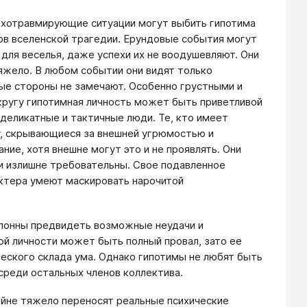
ихотравмирующие ситуации могут выбить гипотима
ов вселенской трагедии. Ерундовые события могут
для веселья, даже успехи их не воодушевляют. Они
яжело. В любом событии они видят только
ные стороны не замечают. Особенно грустными и
 кругу гипотимная личность может быть приветливой
 деликатные и тактичные люди. Те, кто имеет
у, скрывающиеся за внешней угрюмостью и
ние, хотя внешне могут это и не проявлять. Они
ни излишне требовательны. Свое подавленное
ктера умеют маскировать нарочитой
клонны предвидеть возможные неудачи и
ой личности может быть полный провал, зато ее
ческого склада ума. Однако гипотимы не любят быть
 среди остальных членов коллектива.
йне тяжело переносят реальные психические