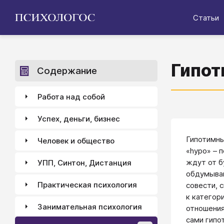
Статьи
Гипот
Содержание
Работа над собой
Успех, деньги, бизнес
Гипотимны
Человек и общество
«hypo» – 
ждут от б
УПП, Синтон, Дистанция
обдумываю
Практическая психология
совести, 
к категор
Занимательная психология
отношения
сами гипо