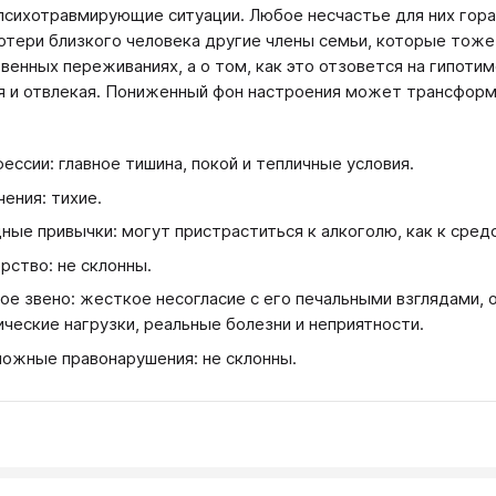
психотравмирующие ситуации. Любое несчастье для них гора
потери близкого человека другие члены семьи, которые тож
твенных переживаниях, а о том, как это отзовется на гипот
я и отвлекая. Пониженный фон настроения может трансфор
.
ессии: главное тишина, покой и тепличные условия.
чения: тихие.
ные привычки: могут пристраститься к алкоголю, как к средс
рство: не склонны.
ое звено: жесткое несогласие с его печальными взглядами, 
ические нагрузки, реальные болезни и неприятности.
ожные правонарушения: не склонны.