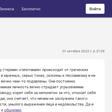
бизнеса
Бесплатно
Войти
01 октября 2022 г. в 21:29
м
(термин «гипотимия» происходит от греческих
 в мрачных, серых тонах, склонны к пессимизму и не
 вечно чем-то подавлены. Они постоянно
тимная личность вечно страдает угрызениями
оду, корит себя за непонятно за что, относит себя
ди, она считает, что ничем не заслужила такого
сти, унылого выражения лица и недовольства. Да и
я к
общению
.