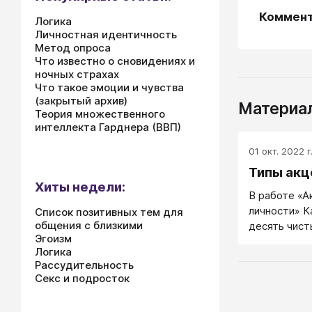
Коммен
Логика
Личностная идентичность
Метод опроса
Что известно о сновидениях и
ночных страхах
Что такое эмоции и чувства
(закрытый архив)
Материал
Теория множественного
интеллекта Гарднера (ВВП)
01 окт. 2022 г
Типы акц
Хиты недели:
В работе «А
личности» К
Список позитивных тем для
общения с близкими
десять чист
Эгоизм
промежуточ
Логика
Рассудительность
Секс и подросток