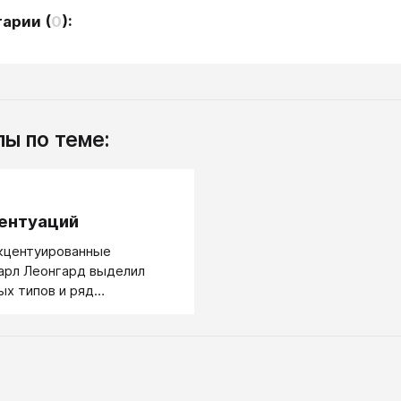
тарии
(
0
):
ы по теме:
.
ентуаций
кцентуированные
арл Леонгард выделил
ых типов и ряд
ных.