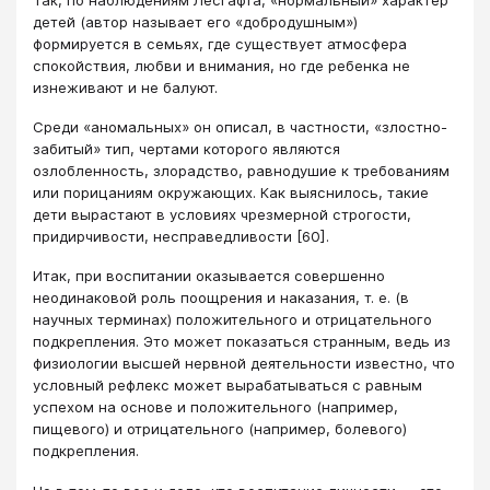
детей (автор называет его «добродушным»)
формируется в семьях, где существует атмосфера
спокойствия, любви и внимания, но где ребенка не
изнеживают и не балуют.
Среди «аномальных» он описал, в частности, «злостно-
забитый» тип, чертами которого являются
озлобленность, злорадство, равнодушие к требованиям
или порицаниям окружающих. Как выяснилось, такие
дети вырастают в условиях чрезмерной строгости,
придирчивости, несправедливости [60].
Итак, при воспитании оказывается совершенно
неодинаковой роль поощрения и наказания, т. е. (в
научных терминах) положительного и отрицательного
подкрепления. Это может показаться странным, ведь из
физиологии высшей нервной деятельности известно, что
условный рефлекс может вырабатываться с равным
успехом на основе и положительного (например,
пищевого) и отрицательного (например, болевого)
подкрепления.