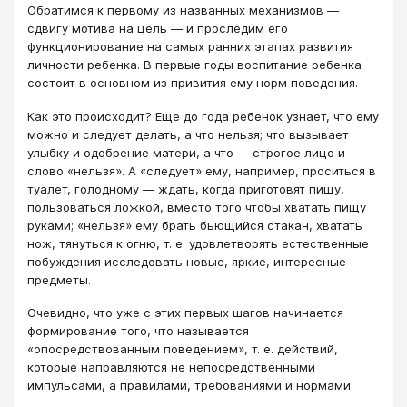
Обратимся к первому из названных механизмов —
сдвигу мотива на цель — и проследим его
функционирование на самых ранних этапах развития
личности ребенка. В первые годы воспитание ребенка
состоит в основном из привития ему норм поведения.
Как это происходит? Еще до года ребенок узнает, что ему
можно и следует делать, а что нельзя; что вызывает
улыбку и одобрение матери, а что — строгое лицо и
слово «нельзя». А «следует» ему, например, проситься в
туалет, голодному — ждать, когда приготовят пищу,
пользоваться ложкой, вместо того чтобы хватать пищу
руками; «нельзя» ему брать бьющийся стакан, хватать
нож, тянуться к огню, т. е. удовлетворять естественные
побуждения исследовать новые, яркие, интересные
предметы.
Очевидно, что уже с этих первых шагов начинается
формирование того, что называется
«опосредствованным поведением», т. е. действий,
которые направляются не непосредственными
импульсами, а правилами, требованиями и нормами.