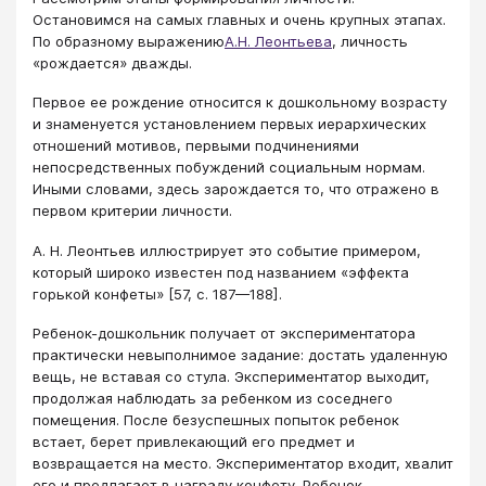
Остановимся на самых главных и очень крупных этапах.
По образному выражению
А.Н. Леонтьева
, личность
«рождается» дважды.
Первое ее рождение относится к дошкольному возрасту
и знаменуется установлением первых иерархических
отношений мотивов, первыми подчинениями
непосредственных побуждений социальным нормам.
Иными словами, здесь зарождается то, что отражено в
первом критерии личности.
А. Н. Леонтьев иллюстрирует это событие примером,
который широко известен под названием «эффекта
горькой конфеты» [57, с. 187—188].
Ребенок-дошкольник получает от экспериментатора
практически невыполнимое задание: достать удаленную
вещь, не вставая со стула. Экспериментатор выходит,
продолжая наблюдать за ребенком из соседнего
помещения. После безуспешных попыток ребенок
встает, берет привлекающий его предмет и
возвращается на место. Экспериментатор входит, хвалит
его и предлагает в награду конфету. Ребенок