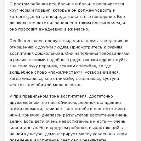
С ростом ребенка все больше и больше расширяется
круг норм и правил, которые он должен усвоить и
которые должны опосредствовать его поведение. Все
дошкольное детство заполнено таким воспитанием, и
оно проходит ежедневно и ежечасно.
Особенно здесь следует выделить нормы поведения по
отношению к другим людям. Присмотритесь к будням
воспитания дошкольника. Они наполнены требованиями
и разъяснениями подобного рода: «скажи здравствуй»,
«не тяни руку первый», «скажи спасибо», «а где
волшебное слово «пожалуйста»?», «отворачивайся,
когда чихаешь», «не отнимай», «поделись», «уступи
место», «не обижай маленького»...
И при правильном тоне воспитателя, достаточно
дружелюбном, но настойчивом, ребенок овладевает
этими нормами, начинает вести себя в соответствии с
ними. Конечно, диапазон результатов воспитания очень
велик. Есть дети очень невоспитанные и есть — очень
воспитанные. Но в среднем ребенок, вырастающий в
нашей культуре, демонстрирует массу усвоенных норм
поведения, воспитание дает свои результаты.