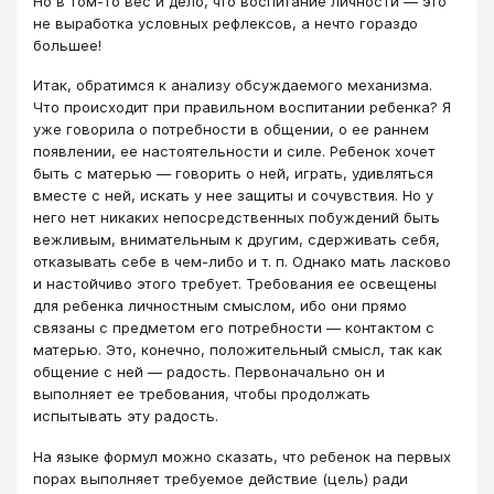
Но в том-то вес и дело, что воспитание личности — это
не выработка условных рефлексов, а нечто гораздо
большее!
Итак, обратимся к анализу обсуждаемого механизма.
Что происходит при правильном воспитании ребенка? Я
уже говорила о потребности в общении, о ее раннем
появлении, ее настоятельности и силе. Ребенок хочет
быть с матерью — говорить о ней, играть, удивляться
вместе с ней, искать у нее защиты и сочувствия. Но у
него нет никаких непосредственных побуждений быть
вежливым, внимательным к другим, сдерживать себя,
отказывать себе в чем-либо и т. п. Однако мать ласково
и настойчиво этого требует. Требования ее освещены
для ребенка личностным смыслом, ибо они прямо
связаны с предметом его потребности — контактом с
матерью. Это, конечно, положительный смысл, так как
общение с ней — радость. Первоначально он и
выполняет ее требования, чтобы продолжать
испытывать эту радость.
На языке формул можно сказать, что ребенок на первых
порах выполняет требуемое действие (цель) ради