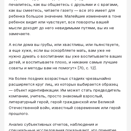
печалитесь, как вы общаетесь с друзьями и с врагами,
как вы смеетесь, читаете газету — все это имеет для
ребенка большое значение. Малейшие изменения в тоне
ребенок видит или чувствует, все повороты вашей
мысли доходят до него невидимыми путями, вы их не
замечаете.
А если дома вы грубы, или хвастливы, или пьянствуете,
а еще хуже, если вы оскорбляете мать, вам уже не
нужно думать о воспитании: вы уже воспитываете ваших
детей, и воспитываете плохо, и никакие самые лучшие
советы и методы вам не помогут» [70, с. 12].
На более поздних возрастных стадиях чрезвычайно
расширяется круг лиц, из которых выбирается образец
— объект идентификации. Им может стать предводитель
компании, учитель, просто знакомый взрослый,
литературный герой, герой гражданской или Великой
Отечественной войн, известный современник или герой
прошлого.
Анализ субъективных отчетов, наблюдения и
специальные исследования показывают, что принятие