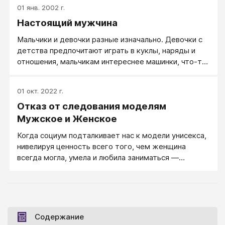
01 янв. 2002 г.
Настоящий мужчина
Мальчики и девочки разные изначально. Девочки с
детства предпочитают играть в куклы, наряды и
отношения, мальчикам интереснее машинки, что-то
сконструировать и подраться. Можно, конечно, из
мальчика воспитать девочку, но — зачем?
01 окт. 2022 г.
Наверное, из мальчика стоит воспитать мужчину.
Отказ от следования моделям
Настоящего мужчину.
Мужское и Женское
Когда социум подталкивает нас к модели унисекса,
нивелируя ценность всего того, чем женщина
всегда могла, умела и любила заниматься —
созданием очага, полноценным воспитанием детей,
их духовным развитием, женщины массово ломятся
по жизни мужскими тропам...
Содержание