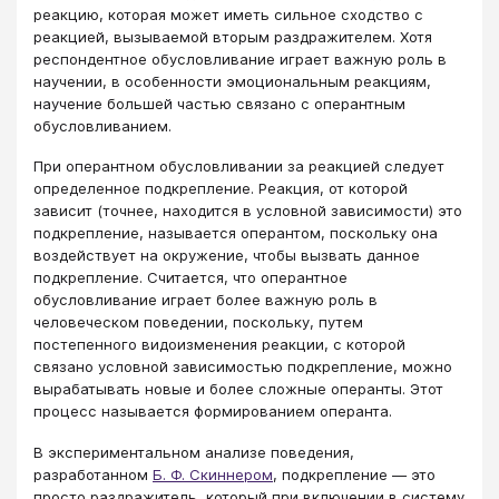
реакцию, которая может иметь сильное сходство с
реакцией, вызываемой вторым раздражителем. Хотя
респондентное обусловливание играет важную роль в
научении, в особенности эмоциональным реакциям,
научение большей частью связано с оперантным
обусловливанием.
При оперантном обусловливании за реакцией следует
определенное подкрепление. Реакция, от которой
зависит (точнее, находится в условной зависимости) это
подкрепление, называется оперантом, поскольку она
воздействует на окружение, чтобы вызвать данное
подкрепление. Считается, что оперантное
обусловливание играет более важную роль в
человеческом поведении, поскольку, путем
постепенного видоизменения реакции, с которой
связано условной зависимостью подкрепление, можно
вырабатывать новые и более сложные операнты. Этот
процесс называется формированием операнта.
В экспериментальном анализе поведения,
разработанном
Б. Ф. Скиннером
, подкрепление — это
просто раздражитель, который при включении в систему