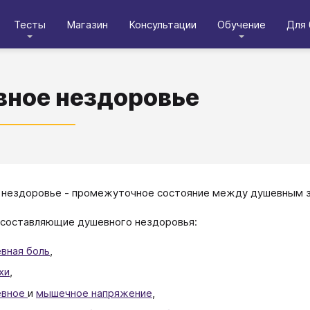
Тесты
Магазин
Консультации
Обучение
Для 
ное нездоровье
нездоровье - промежуточное состояние между душевным з
составляющие душевного нездоровья:
вная боль
,
хи
,
евное
и
мышечное напряжение
,