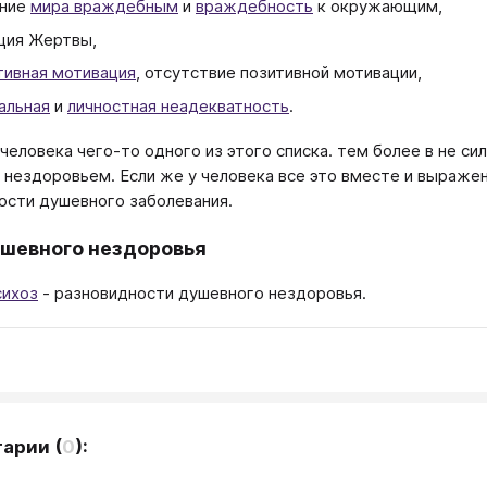
ение
мира враждебным
и
враждебность
к окружающим,
ция Жертвы,
тивная мотивация
, отсутствие позитивной мотивации,
альная
и
личностная неадекватность
.
 человека чего-то одного из этого списка. тем более в не 
нездоровьем. Если же у человека все это вместе и выражен
сти душевного заболевания.
шевного нездоровья
сихоз
- разновидности душевного нездоровья.
тарии
(
0
):