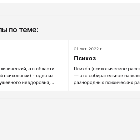
ы по теме:
.
01 окт. 2022 г.
Психоз
линический, а в области
Психо́з (психотическое расс
й психологии) - одно из
— это собирательное назван
ушевного нездоровья,
разнородных психических ра
ение в негатив и трудность
сопровождающихся продукт
егатива. Невроз обычно
психопатологической симпт
ется недовольством собой
бредом, галлюцинациями, ил
м самооценки,
псевдогаллюцинациями,
льностью, зависимостью
деперсонализацией, дереали
щих, нерешительностью и
др.
но склонностью к
м реакциям.