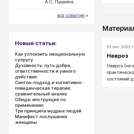
А.С. Пушкина.
ВСЕ СОБЫТИЯ
Материал
Новые статьи:
01 окт. 2022 г
Как успокоить эмоциональную
Невроз
супругу
Духовность: путь добра,
Невроз (не к
ответственности и умного
практическо
действия
состояний д
Синтон-подход и когнитивно-
легкое впад
поведенческая терапия:
выхода из н
сравнительный анализ
сопровожда
Обида: инструкция по
и понижение
применению
Три принципа мудрых людей
раздражите
Манифест послушания
от окружаю
женщины
одновремен
импульсивны