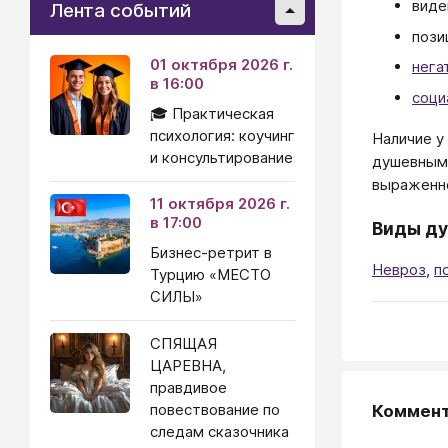
вид
Лента событий
пози
01 октября 2026 г.
нега
в 16:00
соци
🎓 Практическая
психология: коучинг
Наличие у
и консультирование
душевным 
выраженно
11 октября 2026 г.
в 17:00
Виды ду
Бизнес-ретрит в
Невроз
,
п
Турцию «МЕСТО
СИЛЫ»
СПЯЩАЯ
ЦАРЕВНА,
правдивое
повествование по
Коммен
следам сказочника