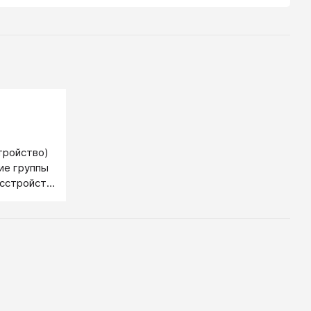
тройство)
ие группы
сстройств,
ивной
оматикой —
люзиями,
зацией и