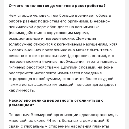
Отчего появляются дементные расстройства?
Чем старше человек, тем больше возникает сбоев в
работе разных подсистем его организма. В нервно–
психической сфере сбои делят на когнитивные
(взаимодействие с окружающим миром),
эмоциональные и поведенческие. Деменция
(слабоумие) относится к когнитивным нарушениям, хотя
в своих внешних проявлениях она может быть тесно
связана и с эмоциональными (депрессия, апатия), и с
поведенческими (ночные пробуждения, утрата навыков
гигиены) расстройствами. Другими словами, на фоне
расстройств интеллекта изменяется поведение
страдающего слабоумием, становится более скудной
гамма испытываемых им эмоций, человек деградирует
как личность.
Насколько велика вероятность столкнуться с
деменцией?
По данным Всемирной организации здравоохранения, в
мире сейчас около 44 млн. больных с деменцией. В
связи с глобальным старением населения планеты