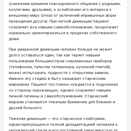
(снижение времени повседневного общения с родными,
коллегами, друзьями), к ослаблению его интереса к
внешнему миру (отказ от увлечений ипривычных форм
проведения досуга). При легкой деменции пациент
сохраняет все навыки самообслуживания, продолжает
нормально ориентироваться в пределах собственного
дома.
При умеренной деменции человек больше не может
долго оставаться один, так как теряет навыки
пользования большинством современных приборов
(телефоном, пультом телевизора, кухонной плитой),
может испытывать трудности с открытием замков.
Именно эту стадию в быту называют старческим
маразмом. Пациент постоянно нуждается в подсказках
со стороны окружающих, однако сохраняет навыки
личной гигиены и самообслуживания. Старческий
маразм становится тяжелым бременем для близких и
друзей больного.
Тяжелая деменция ― это старческое слабоумие,
характеризующееся полной дезадаптацией человека к
окружающей среде и его постоянной зависимостью от