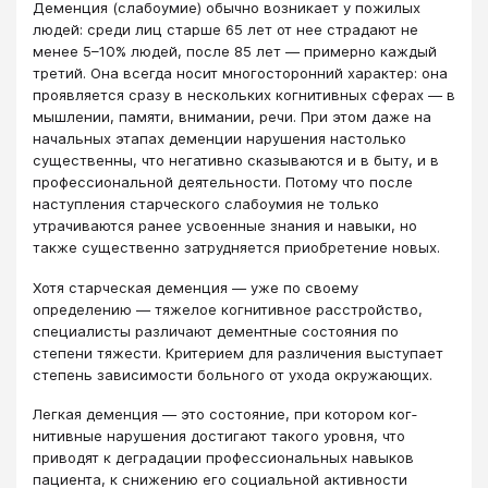
Деменция (слабоумие) обычно возникает у пожилых
людей: среди лиц старше 65 лет от нее страдают не
менее 5–10% людей, после 85 лет — примерно каждый
третий. Она всегда носит многосторонний характер: она
проявляется сразу в нескольких когнитивных сферах ― в
мышлении, памяти, внимании, речи. При этом даже на
начальных этапах деменции нарушения настолько
существенны, что негативно сказываются и в быту, и в
профессиональной деятельности. Потому что после
наступления старческого слабоумия не только
утрачиваются ранее усвоенные знания и навыки, но
также ­существенно затрудняется приобретение новых.
Хотя старческая деменция ― уже по своему
определению ― тяжелое когнитивное расстройство,
специалисты различают дементные состояния по
степени тяжести. Критерием для различения выступает
степень зависимости больного от ухода окружающих.
Легкая деменция ― это состояние, при котором ког­
нитивные нарушения достигают такого уровня, что
приводят к деградации профессиональных навыков
пациента, к снижению его социальной активности