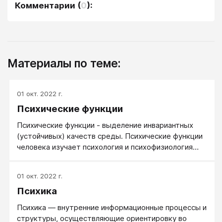
Комментарии
(
0
):
Материалы по теме:
01 окт. 2022 г.
Психические функции
Психические функции - выделение инвариантных
(устойчивых) качеств среды. Психические функции
человека изучает психология и психофизиология
человека. Карл Густав Юнг установил наличие у
человека 4-х психических функций: Мышление,
01 окт. 2022 г.
Эмоции, Ощущение, Интуиция. Функции Юнг вводит
Психика
априори, безо всяких оснований только из своего
опыта и наблюдений.
Психика — внутренние информационные процессы и
структуры, осуществляющие ориентировку во