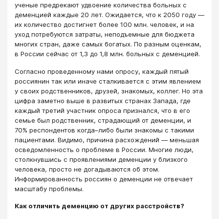
ученые предрекают удвоение количества больных с
деменцией каждые 20 лет. Ожидается, что к 2050 году ―
их количество достигнет более 100 млн. человек, и на
уход потребуются затраты, неподъемные для бюджета
многих стран, даже самых богатых. По разным оценкам,
в России сейчас от 1,3 до 1,8 млн. больных с деменцией.
Согласно проведенному нами опросу, каждый пятый
россиянин так или иначе сталкивается с этим явлением
у своих родственников, друзей, знакомых, коллег. Но эта
цифра заметно выше в развитых странах Запада, где
каждый третий участник опроса признался, что в его
семье был родственник, страдающий от деменции, и
70% респондентов когда–либо были знакомы с такими
пациентами. Видимо, причина расхождений ― меньшая
осведомленность о проблеме в России. Многие люди,
столкнувшись с проявлениями деменции у близкого
человека, просто не догадываются об этом.
Информированность россиян о деменции не отвечает
масштабу проблемы.
Как отличить деменцию от других расстройств?