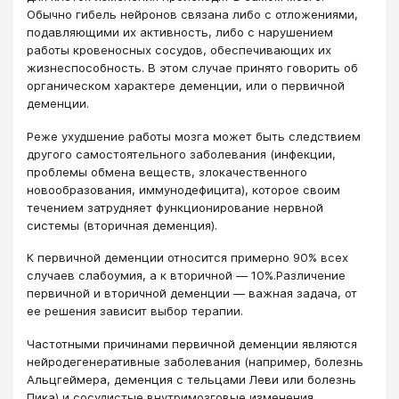
Обычно гибель нейронов связана либо с отложениями,
подавляющими их активность, либо с нарушением
работы кровеносных сосудов, обеспечивающих их
жизнеспособность. В этом случае принято говорить об
органическом характере деменции, или о первичной
деменции.
Реже ухудшение работы мозга может быть следствием
другого самостоятельного заболевания (инфекции,
проблемы обмена веществ, злокачественного
новообразования, иммунодефицита), которое своим
течением затрудняет функционирование нервной
системы (вторичная деменция).
К первичной деменции относится примерно 90% всех
слу­чаев слабоумия, а к вторичной ― 10%.Различение
первичной и вторичной деменции ― важная задача, от
ее решения зависит выбор терапии.
Частотными причинами первичной деменции являются
нейродегенеративные заболевания (например, болезнь
Альцгеймера, деменция с тельцами Леви или болезнь
Пика) и сосудистые внутримозговые изменения