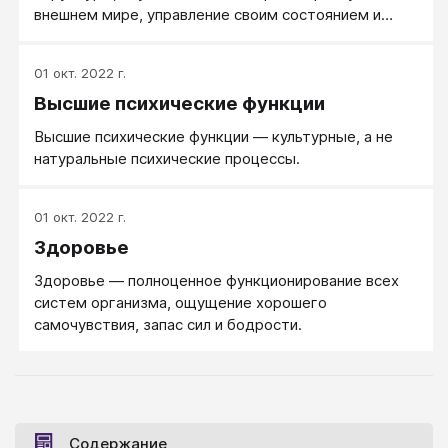
внешнем мире, управление своим состоянием и
поведением. Внутреннее информационное
пространство, делающее человека адекватным для
01 окт. 2022 г.
людей и жизни.
Высшие психические функции
Высшие психические функции — культурные, а не
натуральные психические процессы.
01 окт. 2022 г.
Здоровье
Здоровье — полноценное функционирование всех
систем организма, ощущение хорошего
самочувствия, запас сил и бодрости.
Содержание