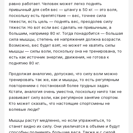
равно работает. Человек может легко поднять
привычный для себя вес ― штангу в 50 кг. ― это воля,
поскольку есть препятствие ― вес, точнее сила
тяжести, есть цель ― поднять вес, преодолев силу
тяжести. Но вот если вес сделать не привычным, а
большим, например 80 кг. Тогда понадобится ― большая
сила мышцы, степень её напряжения должна возрасти.
Возможно, вес будет взят, но может не хватить силы
мышцы ― силы воли, поскольку она не тренирована, то
есть как источник энергии, движения, не готова к
поднятию 80 кг.
Продолжая аналогию, допускаю, что силу воли можно
тренировать так же, как и мышцы, то есть регулярным
повторением с постановкой более трудных задач.
Кстати, аналогия очень уместна, поскольку ничто так не
развивает силу воли, как регулярное занятие спортом.
Кто может сказать, что настоящие спортсмены не
волевые люди?
Мышцы растут медленно, но если упражняться, то
станет видно их силу. Они увеличатся в объёме и будут
способны поднимать большие веса. Также и с силой