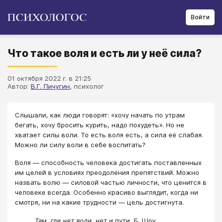
Войти
Что такое воля и есть ли у неё сила?
01 октября 2022 г. в 21:25
Автор:
В.Г. Пичугин
, психолог
Слышали, как люди говорят: «хочу начать по утрам
бегать, хочу бросить курить, надо похудеть». Но не
хватает силы воли. То есть воля есть, а сила её слабая.
Можно ли силу воли в себе воспитать?
Воля ― способность человека достигать поставленных
им целей в условиях преодоления препятствий. Можно
назвать волю ― силовой частью личности, что ценится в
человеке всегда. Особенно красиво выглядит, когда ни
смотря, ни на какие трудности ― цель достигнута.
Там, где нет воли, нет и пути.
Б. Шоу