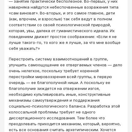
— занятие практически бесполезное. Во-первых, у них
наверняка найдутся небеспочвенные возражения типа
«сам виноват». Во-вторых, и это самое главное, дети
(как, впрочем, и взрослые) так себя ведут в полном
соответствии со своей психологической природой,
которая, увы, далека от гуманистического идеала. Их
поведением движет простое соображение: «Если я не
лучше такого-то, то кого же я лучше, за что мне вообще
себя уважать?»
Перестроить систему взаимоотношений в группе,
улучшить самоощущение ее отвергаемых членов — дело
очень нелегкое, поскольку требует коренной
перестройки мировоззрения всей группы, в первую
очередь — ее благополучной ниши. А поскольку ее
благополучие зиждется на отвержении изгоя,
необходимо культивировать иные, конструктивные
механизмы самоутверждения и поддержания
социально-психологического баланса. Разработка этой
колоссальной проблемы требует не одного
диссертационного исследования. Тем более что
преодолевать приходится механизм, который, вероятно,
есть все основания считать архетипическим. Хочется