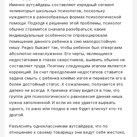
Именно аутсайдеры составляют изрядный сегмент
«клиентуры» школьных психологов, поскольку
нуждаются в разнообразных формах психологической
помощи. Подходя к решению этой проблемы, психолог
обычно стремится сначала разобраться, какие
индивидуальные особенности спровоцировали
помещение данного ребенка в сию малодостойную
нишу. Редко бывает так, чтобы ребенок был отвергаем
абсолютно незаслуженно. Его черты, являющиеся
недостатками в глазах сверстников, выявить обычно не
составляет труда. Поэтому следующим этапом является
коррекций. За счет преодоления недостатков ставится
задача смыть с ребенка клеймо изгоя и перевести его в
более достойный статус. К сожалению, получается это
далеко не всегда. А причина этому видится в том, что
группе для психологического равновесия данная ниша
нужна заполненной. И если из нее удается вырвать
одного, то рано или поздно в нее будет втиснут кто-то
другой.
Разъяснять одноклассникам аутсайдера, что по
отношению к своему товарищу они ведут себя жестоко,