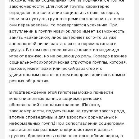
Похоже, малая социальная группа подчиняется той же
закономерности. Для любой группы характерно
определенное сочетание социальных ниш, которые,
если они пустуют, группа стремится заполнить, а если
они перенаселены, то подвергаются усечению. При
вступлении в группу новичок либо имеет возможность
занять «вакансию», либо вытесняет кого-то из уже
заполненной ниши, заставляя его переместиться в
другую. В этом процессе личные качества индивида
играют важную, но не решающую роль. Гораздо важнее
социально-психологическая структура группы, которая,
похоже, имеет архетилический характер и с
удивительным постоянством воспроизводится в самых
разных общностях.
В подтверждение этой гипотезы можно привести
многочисленные данные социометрических
обследований школьных классов. (Похоже,
закономерности, подмеченные на группах такого рода,
вполне справедливы и для взрослых формальных и
неформальных групп.) При сопоставлении социограмм,
составленных разными специалистами в разных
группах, бросаются в глаза некоторые общие черты, а