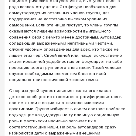
социометрическим статусом изгоя, выступает своего
рода козлом отпущения. Эта фигура необходима для
самоутверждения остальных членов группы, для
поддержания на достаточно высоком уровне их
самооценки. Если эта ниша пустует, то члены группы
оказываются лишены возможности выигрышного
сравнения себя с кем-то менее достойным. Аутсайдер,
обладающий выраженными негативными чертами,
служит удобным оправданием для всех, кто также не
лишен этих черт. Своей явной или, чаще, искусственно
акцентированной ущербностью он фокусирует на себе
проекцию всего группового «негатива». Такой человек
служит необходимым элементом баланса всей
социально-психологической «экосистемы».
С первых дней существования школьного класса
детское сообщество стремится стратифицироваться в
соответствии с социально-психологическими
архетипами. Группа избирает в своем составе наиболее
подходящие кандидатуры на ту или иную социальную
роль и фактически насильно загоняет их в
соответствующие ниши. На роль аутсайдеров сразу
избираются дети с выраженными внешними