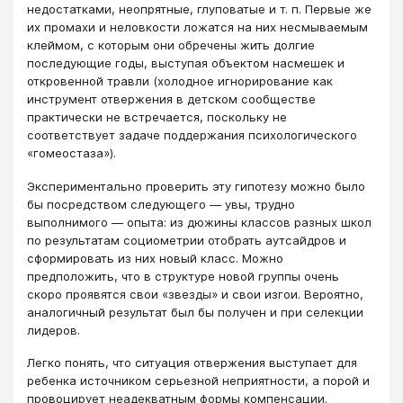
недостатками, неопрятные, глуповатые и т. п. Первые же
их промахи и неловкости ложатся на них несмываемым
клеймом, с которым они обречены жить долгие
последующие годы, выступая объектом насмешек и
откровенной травли (холодное игнорирование как
инструмент отвержения в детском сообществе
практически не встречается, поскольку не
соответствует задаче поддержания психологического
«гомеостаза»).
Экспериментально проверить эту гипотезу можно было
бы посредством следующего — увы, трудно
выполнимого — опыта: из дюжины классов разных школ
по результатам социометрии отобрать аутсайдров и
сформировать из них новый класс. Можно
предположить, что в структуре новой группы очень
скоро проявятся свои «звезды» и свои изгои. Вероятно,
аналогичный результат был бы получен и при селекции
лидеров.
Легко понять, что ситуация отвержения выступает для
ребенка источником серьезной неприятности, а порой и
провоцирует неадекватным формы компенсации.