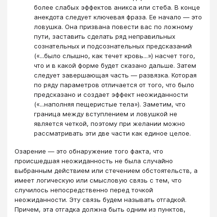
более слабых эффектов аникса или стеба. В конце
анекдота следует ключевая фраза. Ее начало — это
ловушка. Она призвана повести вас по ложному
пути, заставить сделать ряд неправильных
сознательных и подсознательных предсказаний
(«...было слышно, как течет кровь...») насчет того,
что и в какой форме будет сказано дальше. Затем
следует завершающая часть — развязка. Которая
по ряду параметров отличается от того, что было
предсказано и создает эффект неожиданности
(«...наполняя пещеристые тела»). Заметим, что
граница между вступлением и ловушкой не
является четкой, поэтому при желании можно
рассматривать эти две части как единое целое.
Озарение — это обнаружение того факта, что
происшедшая неожиданность не была случайно
выбранным действием или стечением обстоятельств, а
имеет логическую или смысловую связь с тем, что
случилось непосредственно перед точкой
неожиданности. Эту связь будем называть отгадкой.
Причем, эта отгадка должна быть одним из пунктов,