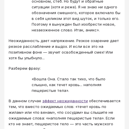
основном, стеб. Но будут и обратные
ситуации (хотя и реже). Я не знаю ни одного
обозначения смешного, которое включало бы
в себя целиком этот вид шуток, и только его.
Поэтому я вынужден был изобрести новое,
незаезженное слово. Итак, аникс».
Неожиданность дает напряжение. Резкое озарение дает
резкое расслабление и выдох. И если все это на
позитивном фоне — звучит освобожденный смех! Или
хотя бы улыбнуло...
Разберем фразу:
«Вошла Она. Стало так тихо, что было
слышно, как течет кровь... наполняя
пещеристые тела».
В данном случае
эффект неожиданности
обеспечивается
тем, что вместо ожидаемых слов: «течет кровь по
жилам» или «по венам», «по сосудам» вы слышите не
ожидаемые слова: «наполняя пещеристые тела». Если
кто не знает, пещеристое тело — это часть мужского