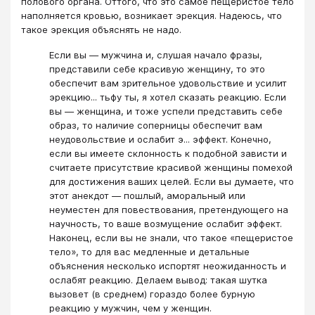
полового органа. Оттого, что это самое пещеристое тело
наполняется кровью, возникает эрекция. Надеюсь, что
такое эрекция объяснять не надо.
Если вы — мужчина и, слушая начало фразы,
представили себе красивую женщину, то это
обеспечит вам зрительное удовольствие и усилит
эрекцию... тьфу ты, я хотел сказать реакцию. Если
вы — женщина, и тоже успели представить себе
образ, то наличие соперницы обеспечит вам
неудовольствие и ослабит э... эффект. Конечно,
если вы имеете склонность к подобной зависти и
считаете присутствие красивой женщины помехой
для достижения ваших целей. Если вы думаете, что
этот анекдот — пошлый, аморальный или
неуместен для повествования, претендующего на
научность, то ваше возмущение ослабит эффект.
Наконец, если вы не знали, что такое «пещеристое
тело», то для вас медленные и детальные
объяснения несколько испортят неожиданность и
ослабят реакцию. Делаем вывод: такая шутка
вызовет (в среднем) гораздо более бурную
реакцию у мужчин, чем у женщин.