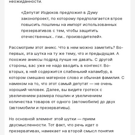
неожиданности.
«Депутат Издюков предложил в Думу
законопроект, по которому предполагается втрое
повысить пошлины на импорт использованных
презервативов с тем, чтобы защитить
отечественных... гхм... производителей».
Рассмотрим этот аникс. Что в нем можно заметить? Во-
первых, эта шутка на ту же тему, что и предыдущая. А
похожие аниксы подряд лучше не давать. С другой
стороны, вас уже не надо вводить в контекст. Во-
вторых, в ней содержится слабенький каламбур, в
котором смешано матерное слово и обычная фамилия. С
намеком на то, что этот самый депутат ― не очень
хороший человек. Далее, вы видите гротеск с
увеличением размера пошлин и увеличением
количества товаров от одного (автомобили) до двух
(автомобили и презервативы).
Но основной элемент этой шутки ― прием
двусмысленности. Тот факт, что речь идет о
презервативах, намекает на второй смысл понятия