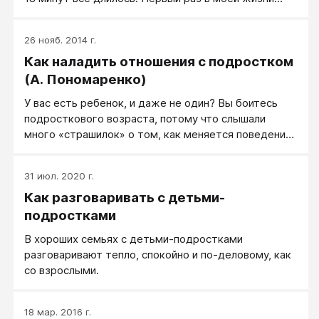
26 нояб. 2014 г.
Как наладить отношения с подростком
(А. Пономаренко)
У вас есть ребенок, и даже не один? Вы боитесь
подросткового возраста, потому что слышали
много «страшилок» о том, как меняется поведение
ребенка в этом возрасте? Боитесь, что не
справитесь? Тогда эта книга для вас. На ее
31 июл. 2020 г.
страницах описаны основные проблемы, с которыми
Как разговаривать с детьми-
сталкиваются почти все родители подростков. А
также предложены пути их эффективного решения.
подростками
В хороших семьях с детьми-подростками
разговаривают тепло, спокойно и по-деловому, как
со взрослыми.
18 мар. 2016 г.