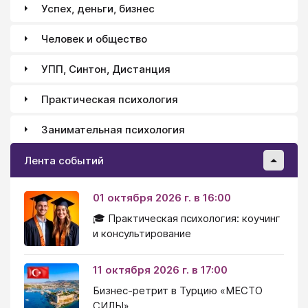
Успех, деньги, бизнес
вольны остаться в ней или же выйти из нее,
выполнять одни и те же привычные действия или
Человек и общество
же заняться чем-то новым — словом, как
свободный человек, вы вольны пересмотреть всю
УПП, Синтон, Дистанция
свою ситуацию. Посмотрите теперь на свою жизнь
как такой свободный человек и начните снова и
Практическая психология
снова обращаться к самому себе со следующими
словами...
Занимательная психология
Лента событий
01 октября 2026 г. в 16:00
🎓 Практическая психология: коучинг
и консультирование
11 октября 2026 г. в 17:00
Бизнес-ретрит в Турцию «МЕСТО
СИЛЫ»