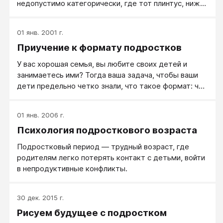
недопустимо категорически, где тот плинтус, ниже
которого в вашей семье опускаться нельзя. Даже
разозлившись, никогда нельзя использовать
01 янв. 2001 г.
нецензурные выражения. Разговаривая с
Приучение к формату подростков
родителями, нельзя проявлять неуважение: сидеть
подчеркнуто развалившись, не отвечать на вопросы
У вас хорошая семья, вы любите своих детей и
и показывать, что эти вопросы тебе докучают. Не
занимаетесь ими? Тогда ваша задача, чтобы ваши
согласен — четко и собранно, с уважением к
дети предельно четко знали, что такое формат: что
родителям скажи, с чем согласен, с чем нет — и что
в общении недопустимо категорически, где тот
предлагаешь.
плинтус, ниже которого в вашей семье опускаться
01 янв. 2006 г.
нельзя. Подросток должен знать, что ...
Психология подросткового возраста
Подростковый период — трудный возраст, где
родителям легко потерять контакт с детьми, войти
в непродуктивные конфликты.
30 дек. 2015 г.
Рисуем будущее с подростком