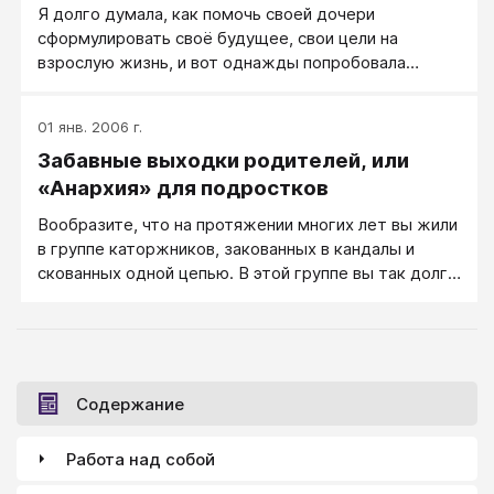
Я долго думала, как помочь своей дочери
сформулировать своё будущее, свои цели на
взрослую жизнь, и вот однажды попробовала
сделать так…
01 янв. 2006 г.
Забавные выходки родителей, или
«Анархия» для подростков
Вообразите, что на протяжении многих лет вы жили
в группе каторжников, закованных в кандалы и
скованных одной цепью. В этой группе вы так долго
выполняли одно и то же, что теперь уже даже не
можете воспринимать ситуацию, свои обязанности,
других заключенных, справедливость или
несправедливость происходящего, но просто
функционируете, выполняя с тупым упорством
Содержание
автомата те задачи, которые, как вы думаете, вы
должны выполнять. Теперь представьте, что вас
Работа над собой
внезапно освободили. Физически вы находитесь все
еще в той же самой ситуации, но теперь свободны,