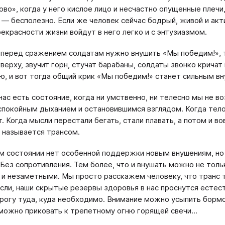
ово», когда у него кислое лицо и несчастно опущенные плечи
 — бесполезно. Если же человек сейчас бодрый, живой и акти
екрасности жизни войдут в него легко и с энтузиазмом.
 перед сражением солдатам нужно внушить «Мы победим!», то
кверху, звучит горн, стучат барабаны, солдаты звонко крича
ю, и вот тогда общий крик «Мы победим!» станет сильным в
у нас есть состояние, когда ни умственно, ни телесно мы не 
спокойным дыханием и остановившимся взглядом. Когда тело
. Когда мысли перестали бегать, стали плавать, а потом и в
 называется трансом.
ом состоянии нет особенной поддержки новым внушениям, но 
 Без сопротивления. Тем более, что и внушать можно не то
и незаметными. Мы просто расскажем человеку, что транс т
сли, наши скрытые резервы здоровья в нас проснутся естес
рогу туда, куда необходимо. Внимание можно усыпить борм
можно приковать к трепетному огню горящей свечи...