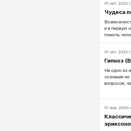
01 окт. 2022 г
Чудеса п
Возможности
и в первую 
помочь чело
способност
01 окт. 2022 г
Гипноз (
Ни одно из 
сознания не
вопросов, ч
Ассоциирова
оккультизмо
серьезного 
01 янв. 2000 г
всех област
исследовани
Классиче
остаются, н
эриксоно
уже установ