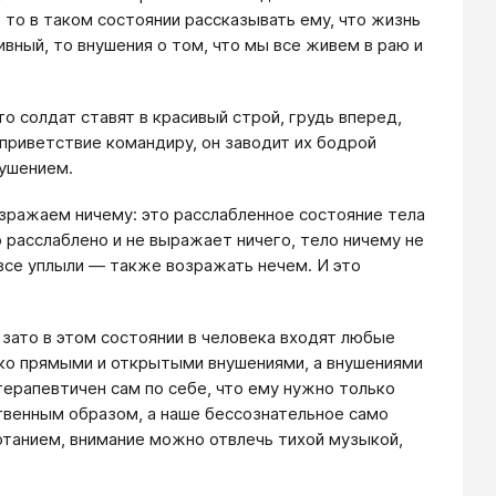
, то в таком состоянии рассказывать ему, что жизнь
вный, то внушения о том, что мы все живем в раю и
 солдат ставят в красивый строй, грудь вперед,
т приветствие командиру, он заводит их бодрой
нушением.
возражаем ничему: это расслабленное состояние тела
 расслаблено и не выражает ничего, тело ничему не
овсе уплыли — также возражать нечем. И это
зато в этом состоянии в человека входят любые
лько прямыми и открытыми внушениями, а внушениями
ерапевтичен сам по себе, что ему нужно только
твенным образом, а наше бессознательное само
отанием, внимание можно отвлечь тихой музыкой,