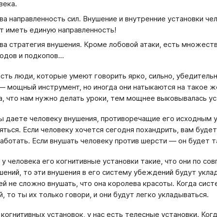
века.
ва направленность сил. Внушение и внутренние установки чел
т иметь единую направленность!
ва стратегия внушения. Кроме лобовой атаки, есть множест
одов и подкопов…
есть люди, которые умеют говорить ярко, сильно, убедитель
— мощный инструмент, но иногда они натыкаются на такое 
а, что нам нужно делать уроки, тем мощнее выковывалась уст
вы даете человеку внушения, противоречащие его исходным 
яться. Если человеку хочется сегодня похандрить, вам будет
аботать. Если внушать человеку против шерсти — он будет 
и у человека его когнитивные установки такие, что они по с
шений, то эти внушения в его систему убеждений будут уклад
 ей не сложно внушать, что она королева красоты. Когда си
, то ты их только говори, и они будут легко укладываться.
 когнитивных установок, у нас есть телесные установки. Ког