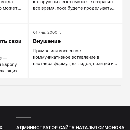
 когда
которую вы легко сможете сохранять
но может
все время, пока будете проделывать
 которые
этот процесс. Можно сесть или лечь,
хотя лучше сидеть, это удержит вас от
засыпания. Выпрямитесь, глядите
01 янв. 2000 г.
перед собой, дышите медленно и
легко. Позвольте себе расслабиться.
ыть свои
Внушение
Прямое или косвенное
коммуникативное вставление в
в —
партнера формул, взглядов, позиций и
и Европу
установок помимо его сознательного
желающих
контроля.
Х:
АДМИНИСТРАТОР САЙТА
НАТАЛЬЯ СИМОНОВА
: