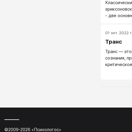
Классически
эриксоновск
- две основ
противопол
гипноза. Им
01 окт. 2022 г
сторонники 
Транс
плохо подд
гипнозу, и 
Транс — это
эриксоновск
сознания, п
сопротивляю
критическое
гипнозу дир
снижается 
работает уж
последовате
подчиняться
осмыслять.
©2009-
2026
«
Психологос
»