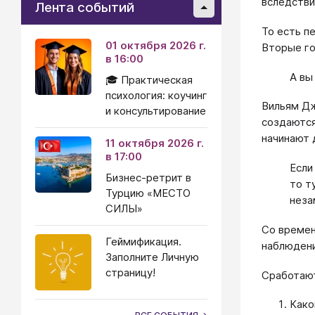
вследстви
Лента событий
То есть п
01 октября 2026 г.
Вторые го
в 16:00
А вы
🎓 Практическая
психология: коучинг
Вильям Дж
и консультирование
создаются
начинают 
11 октября 2026 г.
в 17:00
Если
Бизнес-ретрит в
то т
Турцию «МЕСТО
неза
СИЛЫ»
Со времен
Геймификация.
наблюдени
Заполните Личную
страницу!
Сработают
Како