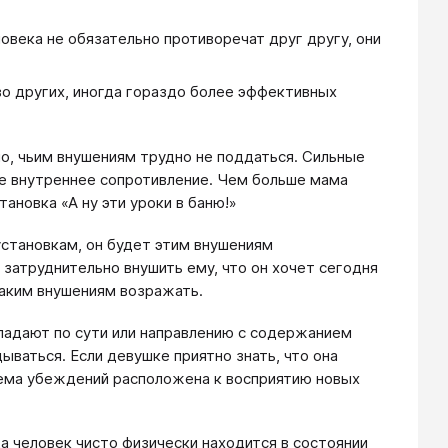
овека не обязательно противоречат друг другу, они
во других, иногда гораздо более эффективных
но, чьим внушениям трудно не поддаться. Сильные
же внутреннее сопротивление. Чем больше мама
ановка «А ну эти уроки в баню!»
установкам, он будет этим внушениям
 затруднительно внушить ему, что он хочет сегодня
таким внушениям возражать.
овпадают по сути или направлению с содержанием
ываться. Если девушке приятно знать, что она
стема убеждений расположена к восприятию новых
да человек чисто физически находится в состоянии