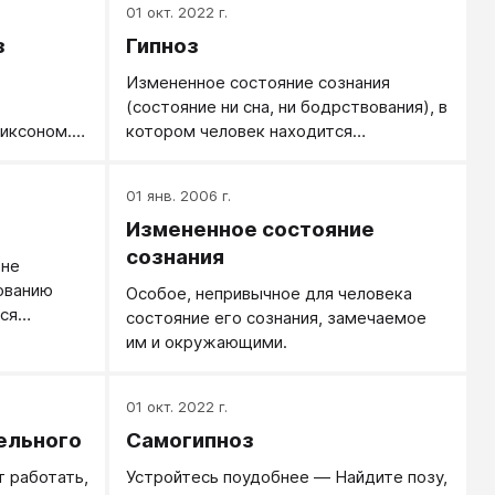
01 окт. 2022 г.
з
Гипноз
Измененное состояние сознания
(состояние ни сна, ни бодрствования), в
иксоном. В
котором человек находится
 человек
практически под полной властью
нутренних
гипнотизера (того, кто это состояние
01 янв. 2006 г.
рестает
вызвал).
Измененное состояние
себя
сознания
 не
выглядит
ованию
Особое, непривычное для человека
ся не
ся
состояние его сознания, замечаемое
трь себя»,
ушении, и
им и окружающими.
сслаблено.
ания —
01 окт. 2022 г.
ью к
вию
ельного
Самогипноз
нием
 работать,
Устройтесь поудобнее — Найдите позу,
ругим