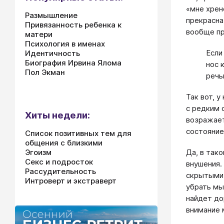
«мне хрен
Размышление
прекрасна
Привязанность ребенка к
вообще пр
матери
Психология в именах
Если
Идентичность
Биография Ирвина Ялома
нос 
Пол Экман
речь
Так вот, 
с редким 
Хиты недели:
возражает
состояние
Список позитивных тем для
общения с близкими
Да, в так
Эгоизм
Секс и подросток
внушения.
Рассудительность
скрытыми 
Интроверт и экстраверт
убрать мы
найдет до
внимание 