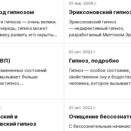
.
01 янв. 2006 г.
од гипнозом
Эриксоновский гипно
 гипноза ― очень велики,
Эриксоновский гипноз
очередь, гипноз может
— недирективный гипноз,
веку развить его скрытые
разработанный Милтоном Эр
и.
этой разновидности гипноза
концентрируется на своих в
.
01 окт. 2022 г.
переживаниях и на время пе
ВВП)
Гипноз, подробно
воспринимать окружающую
реальность, незаметно для 
измененных состояний
Гипноз — особое состояние,
входит в транс. Внешне это 
 вызывает больше
свойственное сну и бодрств
так, будто человек «находит
ем гипноз.
человека, которое вызывает
здесь»: взгляд обращен «вну
вшийся когда-то с
искусственно, с помощью вн
дыхание замедлено, тело ра
м, гипноз стал предметом
отличается характерной
научного изучения. Как и во
избирательностью реагиров
.
01 окт. 2022 г.
ях психологического
повышенной восприимчивост
я, неопределенности
психологическому воздейст
ский и
Очищение бессознат
о к настоящему времени
гипнотизирующего и пониже
вский гипноз
С бессознательным начинают
лено много фактов.
чувствительности ко всем д