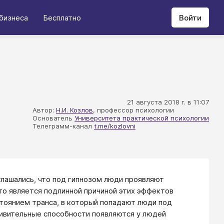
бизнеса
Бесплатно
Войти
21 августа 2018 г. в 11:07
Автор:
Н.И. Козлов
, профессор психологии
Основатель
Университета практической психологии
Телеграмм-канал
t.me/kozlovni
лашались, что под гипнозом люди проявляют
что является подлинной причиной этих эффектов
стоянием транса, в который попадают люди под
удивительные способности появляются у людей