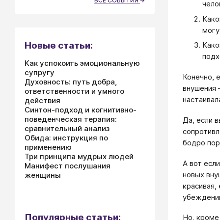
ВСЕ СОБЫТИЯ
чело
Како
могу
Новые статьи:
Како
подх
Как успокоить эмоциональную
супругу
Конечно, 
Духовность: путь добра,
внушения 
ответственности и умного
настаивал
действия
Синтон-подход и когнитивно-
поведенческая терапия:
Да, если 
сравнительный анализ
сопротивл
Обида: инструкция по
бодро пор
применению
Три принципа мудрых людей
А вот есл
Манифест послушания
новых вну
женщины
красивая,
убеждений
Популярные статьи:
Но, кроме