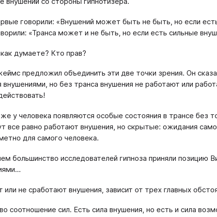
е внушений со стороны гипнотизера.
ервые говорили: «Внушений может быть не быть, но если есть
ворили: «Транса может и не быть, но если есть сильные внуш
 как думаете? Кто прав?
еймс предложил объединить эти две точки зрения. Он сказал
 внушениями, но без транса внушения не работают или работ
действовать!
 же у человека появляются особые состояния в трансе без т
ут все равно работают внушения, но скрытые: ожидания само
метно для самого человека.
ем большинство исследователей гипноза приняли позицию 
ями...
 или не сработают внушения, зависит от трех главных обсто
во соотношение сил. Есть сила внушения, но есть и сила во