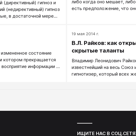
либо когда оно мешает, либо
й (директивный) гипноз и
влияниям.
есть предположение, что о
ий​ (недирективный) гипноз
помочь в решении вопросов,
ные, в достаточной мере
не удается решить обычным,
ожные, разновидности
сознательным путем.
еются данные, что
.
19 мая 2014 г.
директивного гипноза
В.Л. Райков: как откр
аются эриксоновскому
наоборот: любители
скрытые таланты
 измененное состояние
ого гипноза активно
ри котором прекращается
Владимир Леонидович Райко
тся и не поддаются
 восприятие информации и
известнейший на весь Союз 
ективному. Похоже, тут
способность
гипнотизер, который всех 
е идеология: "Не будет
льно анализировать и
заинтересованных лиц делал
 чужим!"
талантливыми.
ИЩИТЕ НАС В СОЦ.СЕТЯ