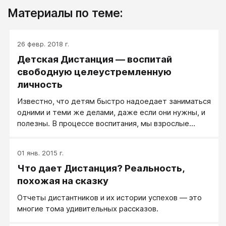
Материалы по теме:
26 февр. 2018 г.
Детская Дистанция — воспитай
свободную целеустремленную
личность
Известно, что детям быстро надоедает заниматься
одними и теми же делами, даже если они нужны, и
полезны. В процессе воспитания, мы взрослые
ищем рычаги влияния на своего ребенка. Как
показывает практика, стили и методы воспитания
01 янв. 2015 г.
обычно передаются по наследству, но они не всегда
Что дает Дистанция? Реальность,
эффективны. Меняются времена, меняемся и мы
вместе с ними.
похожая на сказку
Отчеты дистантников и их истории успехов — это
многие тома удивительных рассказов.