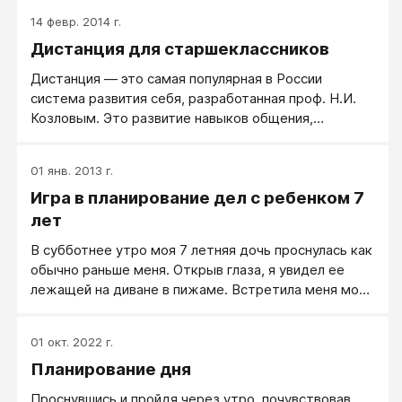
14 февр. 2014 г.
Дистанция для старшеклассников
Дистанция ― это самая популярная в России
система развития себя, разработанная проф. Н.И.
Козловым. Это развитие навыков общения,
лидерства, самоорганизации, налаживание
отношений в семье, возможность поправить
01 янв. 2013 г.
здоровье, приучить себя ложиться вовремя,
Игра в планирование дел с ребенком 7
отучить себя от жалоб, оправданий и самоедства,
научить себя слышать, понимать и профессионально
лет
чувствовать людей.
В субботнее утро моя 7 летняя дочь проснулась как
обычно раньше меня. Открыв глаза, я увидел ее
лежащей на диване в пижаме. Встретила меня моя
принцесса словами: «Можно я посмотрю телевизор.
Доброе утро, папа».
01 окт. 2022 г.
Планирование дня
Проснувшись и пройдя через утро, почувствовав