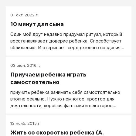
01 окт. 2022 г.
10 минут для сына
Один мой друг недавно придумал ритуал, который
восстанавливает доверие ребенка. Способствует
сближению. И открывает сердце юного создания
для помощи от старших. Он договорился с сыном
созваниваться каждый день и делиться 2-мя
03 июн. 2016 г.
новостями из собственной жизни. Первая новость
Приучаем ребенка играть
— о том, чем он из случившегося в этот день
гордится. А вторая — о том, что у него ПОКА (на
самостоятельно
данный момент) не получилось.
приучить ребенка занимать себя самостоятельно
вполне реально. Нужно немногое: простор для
деятельности, хорошая фантазия и некоторое
количество предварительного внимания от
родителей.
13 нояб. 2015 г.
Жить со скоростью ребенка (А.