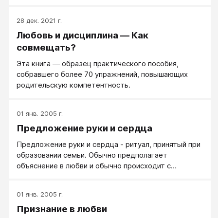
для помощи от старших. Он договорился с сыном
созваниваться каждый день и делиться 2-мя
28 дек. 2021 г.
новостями из собственной жизни. Первая новость
Любовь и дисциплина — Как
— о том, чем он из случившегося в этот день
гордится. А вторая — о том, что у него ПОКА (на
совмещать?
данный момент) не получилось.
Эта книга — образец практического пособия,
собравшего более 70 упражнений, повышающих
родительскую компетентность.
01 янв. 2005 г.
Предложение руки и сердца
Предложение руки и сердца - ритуал, принятый при
образовании семьи. Обычно предполагает
объяснение в любви и обычно происходит с
мужской стороны. Хотя может быть исполнен и с
другой стороны.
01 янв. 2005 г.
Признание в любви