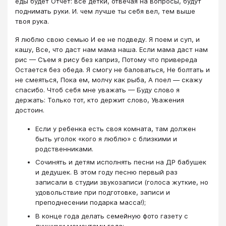
еды будет Отчет: все детки, отвечая на вопросы, будут
поднимать руки. И. чем лучше ты себя вел, тем выше
твоя рука.
Я люблю свою семью И ее не подведу. Я поем и суп, и
кашу, Все, что даст нам мама наша. Если мама даст нам
рис — Съем я рису без каприз, Потому что привереда
Остается без обеда. Я смогу не баловаться, Не болтать и
не смеяться, Пока ем, молчу как рыба, А поел — скажу
спасибо. Чтоб себя мне уважать — Буду слово я
держать: Только тот, кто держит слово, Уважения
достоин.
Если у ребенка есть своя комната, там должен
быть уголок «кого я люблю» с близкими и
родственниками.
Сочинять и детям исполнять песни на ДР бабушек
и дедушек. В этом году песню первый раз
записали в студии звукозаписи (голоса жуткие, но
удовольствие при подготовке, записи и
преподнесении подарка масса!);
В конце года делать семейную фото газету с
лучшими моментами года;