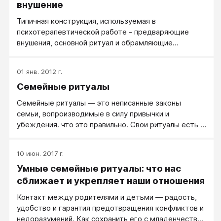
внушение
Типичная конструкция, используемая в
психотерапевтической работе - предваряющие
внушения, основной ритуал и обрамляющие
внушения. Первый шаг - предваряющие внушения.
Это введение в транс, начальное внушение на
01 янв. 2012 г.
предмет высокой эффективности предлагаемых
Семейные ритуалы
ритуальных действий в разрешении вопроса,
поставленного клиентом.
Семейные ритуалы — это неписанные законы
семьи, вопроизводимые в силу привычки и
убеждения. что это правильно. Свои ритуалы есть в
каждой семье — это мелочи, которые делаются
всегда и о которых никто не ведет дискуссий, надо
10 июн. 2017 г.
это делать или не надо. Имеются в виду такие
Умные семейные ритуалы: что нас
мелочи как приветствия и прощания, разувание при
входе в квартиру, мытье рук перед едой, чистка
сближает и укрепляет наши отношения
зубов, пристегивание в машине, и т.д.
Контакт между родителями и детьми — радость,
удобство и гарантия предотвращения конфликтов и
недоразумений. Как сохранить его с младенчества