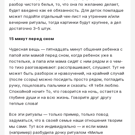
разбор чистого белья, то, что она по желанию делает,
будет введено как её обязанность. Для деток помладше
может подойти отдельный чек-лист на утренние и/или
вечерние ритуалы, тогда картинки будут крупнее, а дел
достаточно 3–5 штук.
15 минут перед сном
Чудесная вещь — пятнадцать минут общения ребенка с
папой или мамой перед сном, когда ребенок уже в
постельке, а папа или мама сидят с ним рядом и о чем-
то тихо разговаривают: расспрашивают, слушают. Тут не
может быть разборок и нравоучений, на крайний случай
(после ссоры) можно посидеть просто рядом, погладить
ручку, поцеловать пальчики и сказать: «Я тебя люблю.
Спокойной ночи!» То, что говорится на ночь, остается в
глубине души и на всю жизнь. Говорите друг другу
теплые слова!
Все эти ритуалы — только пример, только повод
задуматься, что в своей семье наши отношения творим
мы сами. Тут все индивидуально — и если мама
(например) разбудила дочку ритуалом «Милые