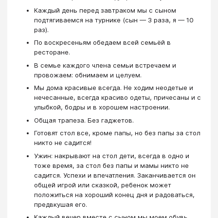
Каждый день перед завтраком мы с сыном
подтягиваемся на турнике (сын — 3 раза, я — 10
раз).
По воскресеньям обедаем всей семьёй в
ресторане.
В семье каждого члена семьи встречаем и
провожаем: обнимаем и целуем.
Мы дома красивые всегда. Не ходим неодетые и
нечесанные, всегда красиво одеты, причесаны и с
улыбкой, бодры и в хорошем настроении.
Общая трапеза. Без гаджетов.
Готовят стол все, кроме папы, но без папы за стол
никто не садится!
Ужин: накрывают на стол дети, всегда в одно и
тоже время, за стол без папы и мамы никто не
садится. Успехи и впечатления. Заканчивается он
общей игрой или сказкой, ребенок может
положиться на хороший конец дня и радоваться,
предвкушая его.
Каждый вечер вместе с сыном мы моем обувь