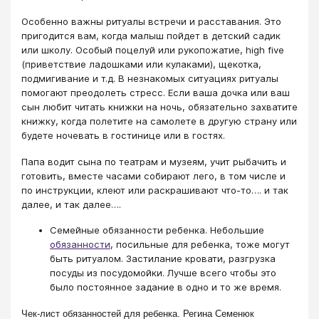
Особенно важны ритуалы встречи и расставания. Это
пригодится вам, когда малыш пойдет в детский садик
или школу. Особый поцелуй или рукопожатие, high five
(приветствие ладошками или кулаками), щекотка,
подмигивание и т.д. В незнакомых ситуациях ритуалы
помогают преодолеть стресс. Если ваша дочка или ваш
сын любит читать книжки на ночь, обязательно захватите
книжку, когда полетите на самолете в другую страну или
будете ночевать в гостинице или в гостях.
Папа водит сына по театрам и музеям, учит рыбачить и
готовить, вместе часами собирают лего, в том числе и
по инструкции, клеют или раскрашивают что-то…. и так
далее, и так далее….
Семейные обязанности ребенка. Небольшие
обязанности
, посильные для ребенка, тоже могут
быть ритуалом. Застилание кровати, разгрузка
посуды из посудомойки. Лучше всего чтобы это
было постоянное задание в одно и то же время.
Чек-лист обязанностей для ребенка. Регина Семенюк