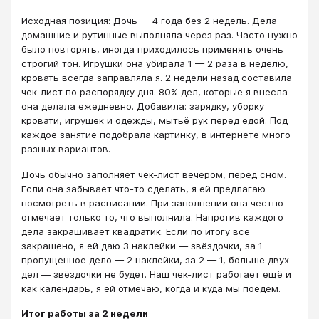
Исходная позиция: Дочь — 4 года без 2 недель. Дела
домашние и рутинные выполняла через раз. Часто нужно
было повторять, иногда приходилось применять очень
строгий тон. Игрушки она убирала 1 — 2 раза в неделю,
кровать всегда заправляла я. 2 недели назад составила
чек-лист по распорядку дня. 80% дел, которые я внесла
она делала ежедневно. Добавила: зарядку, уборку
кровати, игрушек и одежды, мытьё рук перед едой. Под
каждое занятие подобрала картинку, в интернете много
разных вариантов.
Дочь обычно заполняет чек-лист вечером, перед сном.
Если она забывает что-то сделать, я ей предлагаю
посмотреть в расписании. При заполнении она честно
отмечает только то, что выполнила. Напротив каждого
дела закрашивает квадратик. Если по итогу всё
закрашено, я ей даю 3 наклейки — звёздочки, за 1
пропущенное дело — 2 наклейки, за 2 — 1, больше двух
дел — звёздочки не будет. Наш чек-лист работает ещё и
как календарь, я ей отмечаю, когда и куда мы поедем.
Итог работы за 2 недели